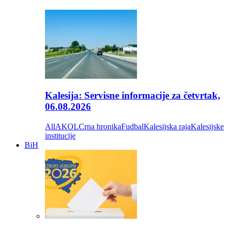
Kalesija: Servisne informacije za četvrtak,
06.08.2026
All
AKOL
Crna hronika
Fudbal
Kalesijska raja
Kalesijske
institucije
BiH