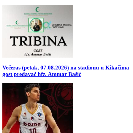
Večeras (petak, 07.08.2026) na stadionu u Kikačima
gost predavač hfz. Ammar Bašić