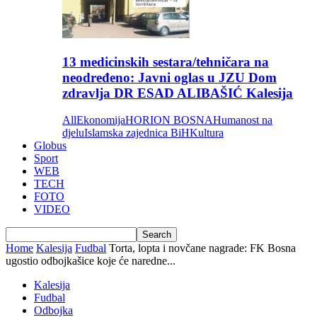
13 medicinskih sestara/tehničara na
neodređeno: Javni oglas u JZU Dom
zdravlja DR ESAD ALIBAŠIĆ Kalesija
All
Ekonomija
HORION BOSNA
Humanost na
djelu
Islamska zajednica BiH
Kultura
Globus
Sport
WEB
TECH
FOTO
VIDEO
Home
Kalesija
Fudbal
Torta, lopta i novčane nagrade: FK Bosna
ugostio odbojkašice koje će naredne...
Kalesija
Fudbal
Odbojka