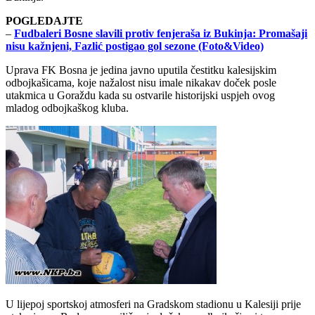
POGLEDAJTE
–
Fudbaleri Bosne slavili protiv fenjeraša iz Bukinja: Promašaji
nisu kažnjeni, Fazlić postigao gol sezone (Foto&Video)
Uprava FK Bosna je jedina javno uputila čestitku kalesijskim
odbojkašicama, koje nažalost nisu imale nikakav doček posle
utakmica u Goraždu kada su ostvarile historijski uspjeh ovog
mladog odbojkaškog kluba.
U lijepoj sportskoj atmosferi na Gradskom stadionu u Kalesiji prije