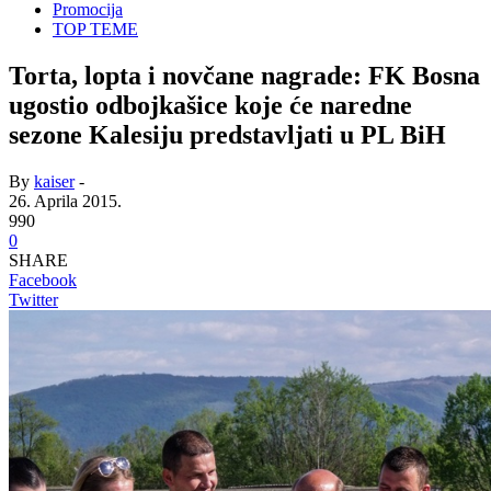
Promocija
TOP TEME
Torta, lopta i novčane nagrade: FK Bosna
ugostio odbojkašice koje će naredne
sezone Kalesiju predstavljati u PL BiH
By
kaiser
-
26. Aprila 2015.
990
0
SHARE
Facebook
Twitter