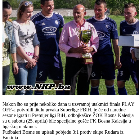
Nakon što su prije nekoliko dana u uzvratnoj utakmici finala PLAY
OFF-a potvrdili titulu prvaka Superlige FBiH, te će od naredne
sezone igrati u Premijer ligi BiH, odbojkašice ŽOK Bosna Kalesija
su u subotu (25. aprila) bile specijalne gošće FK Bosna Kalesija u
ligaškoj utakmici.
Fudbaleri Bosne su upisali pobjedu 3:1 protiv ekipe Rudara iz
Bukinja.