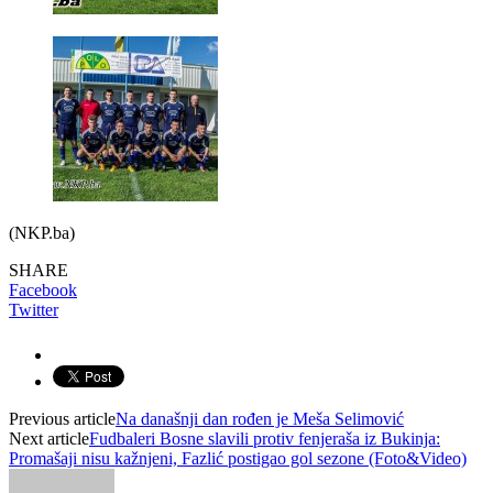
(NKP.ba)
SHARE
Facebook
Twitter
Previous article
Na današnji dan rođen je Meša Selimović
Next article
Fudbaleri Bosne slavili protiv fenjeraša iz Bukinja:
Promašaji nisu kažnjeni, Fazlić postigao gol sezone (Foto&Video)