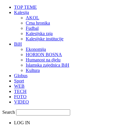
TOP TEME
Kalesija
AKOL
Crna hronika
Fudbal
Kalesijska raja
Kalesijske institucije
BiH
Ekonomija
HORION BOSNA
Humanost na djelu
Islamska zajednica BiH
Kultura
Globus
Sport
WEB
TECH
FOTO
VIDEO
Search
LOG IN