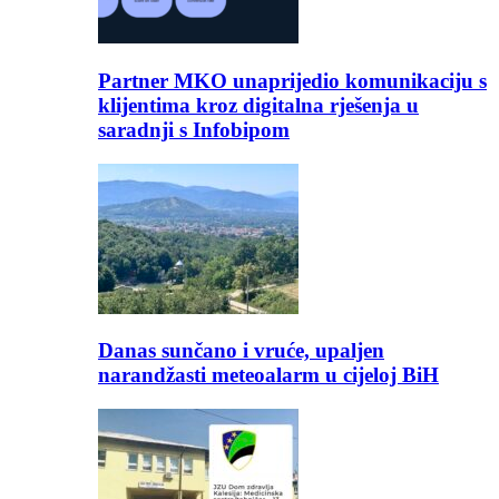
Partner MKO unaprijedio komunikaciju s
klijentima kroz digitalna rješenja u
saradnji s Infobipom
Danas sunčano i vruće, upaljen
narandžasti meteoalarm u cijeloj BiH