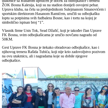
utakmice sa Rudarom upriličen je doček za odbojkašice i trenera
ŽOK Bosna Kalesija, koji su na stadion donijeli osvojeni pehar.
Uprava kluba, na čelu sa predsjednikom Sulejmanom Sinanovićem i
sportskim direktorom Hasanom Ramićem, uručili su odbojkašku
loptu sa potpisima svih fudbalera Bosne, kao i tortu na kojoj je
simbolično ispisan broj “1”.
Vlasnik firme Unis Tok, Sead Džafić, koji je također član Uprave
FK Bosna, svim odbojkašicama je uručio novčanu nagradu od
50KM.
Gest Uprave FK Bosna je itekako obradovao odbojkašice, kao i
njihovog trenera Rašida Tubića, koji nije krio zadovoljstvo pozivom
na ovu utakmicu, ali i nagradama koje su dobile njegove
odbojkašice.