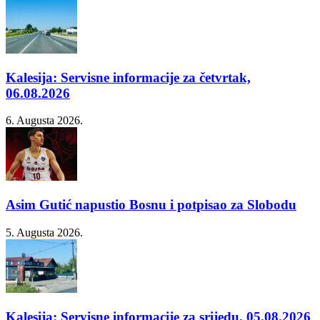
Kalesija: Servisne informacije za četvrtak,
06.08.2026
6. Augusta 2026.
Asim Gutić napustio Bosnu i potpisao za Slobodu
5. Augusta 2026.
Kalesija: Servisne informacije za srijedu, 05.08.2026