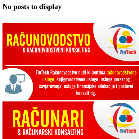
No posts to display