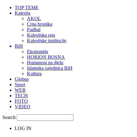
TOP TEME
Kalesija
AKOL
Crna hronika
Fudbal
Kalesijska raja
Kalesijske institucije
BiH
Ekonomija
HORION BOSNA
Humanost na djelu
Islamska zajednica BiH
Kultura
Globus
Sport
WEB
TECH
FOTO
VIDEO
Search
LOG IN