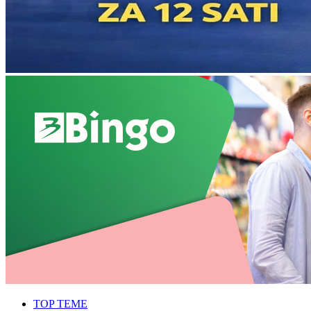
TOP TEME