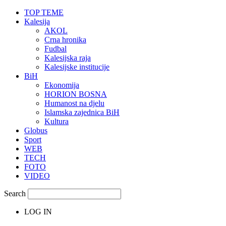
TOP TEME
Kalesija
AKOL
Crna hronika
Fudbal
Kalesijska raja
Kalesijske institucije
BiH
Ekonomija
HORION BOSNA
Humanost na djelu
Islamska zajednica BiH
Kultura
Globus
Sport
WEB
TECH
FOTO
VIDEO
Search
LOG IN