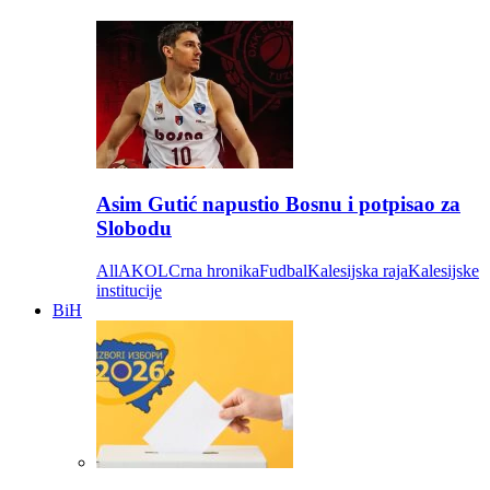
Asim Gutić napustio Bosnu i potpisao za
Slobodu
All
AKOL
Crna hronika
Fudbal
Kalesijska raja
Kalesijske
institucije
BiH