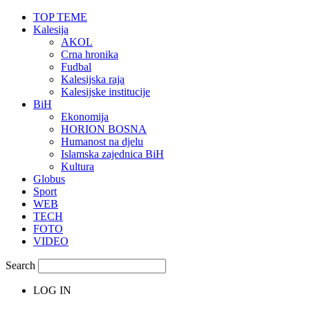
TOP TEME
Kalesija
AKOL
Crna hronika
Fudbal
Kalesijska raja
Kalesijske institucije
BiH
Ekonomija
HORION BOSNA
Humanost na djelu
Islamska zajednica BiH
Kultura
Globus
Sport
WEB
TECH
FOTO
VIDEO
Search
LOG IN