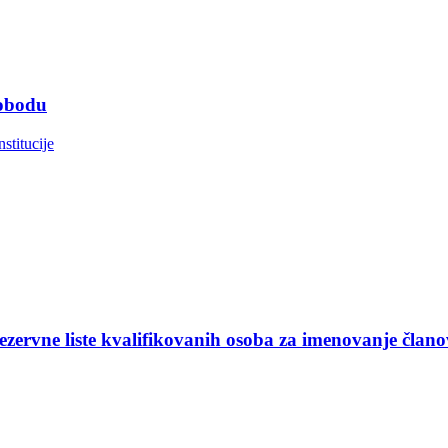
lobodu
nstitucije
ezervne liste kvalifikovanih osoba za imenovanje član