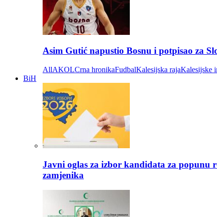
Asim Gutić napustio Bosnu i potpisao za S
All
AKOL
Crna hronika
Fudbal
Kalesijska raja
Kalesijske i
BiH
Javni oglas za izbor kandidata za popunu r
zamjenika