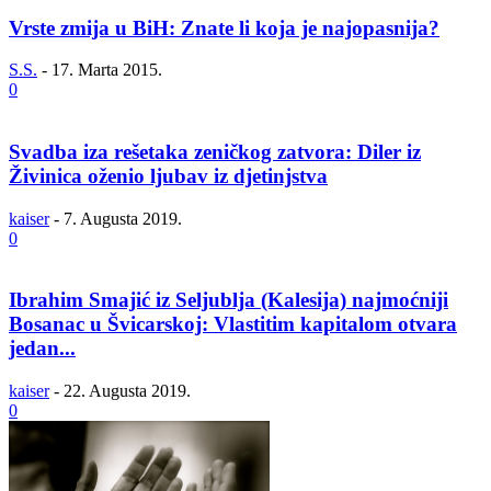
Vrste zmija u BiH: Znate li koja je najopasnija?
S.S.
-
17. Marta 2015.
0
Svadba iza rešetaka zeničkog zatvora: Diler iz
Živinica oženio ljubav iz djetinjstva
kaiser
-
7. Augusta 2019.
0
Ibrahim Smajić iz Seljublja (Kalesija) najmoćniji
Bosanac u Švicarskoj: Vlastitim kapitalom otvara
jedan...
kaiser
-
22. Augusta 2019.
0