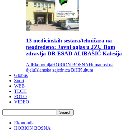
13 medicinskih sestara/tehničara na
neodređeno: Javni oglas u JZU Dom
zdravlja DR ESAD ALIBAŠIĆ Kalesija
All
Ekonomija
HORION BOSNA
Humanost na
djelu
Islamska zajednica BiH
Kultura
Globus
Sport
WEB
TECH
FOTO
VIDEO
Ekonomija
HORION BOSNA