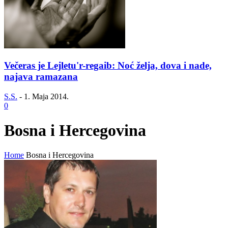
Večeras je Lejletu'r-regaib: Noć želja, dova i nade,
najava ramazana
S.S.
-
1. Maja 2014.
0
Bosna i Hercegovina
Home
Bosna i Hercegovina