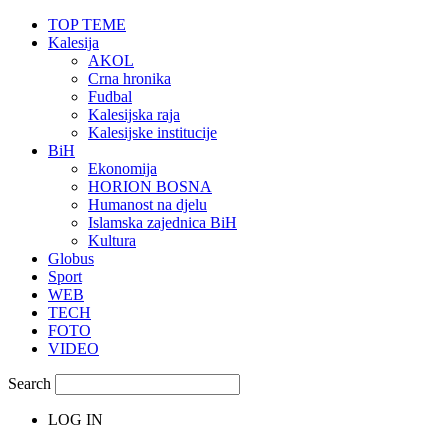
TOP TEME
Kalesija
AKOL
Crna hronika
Fudbal
Kalesijska raja
Kalesijske institucije
BiH
Ekonomija
HORION BOSNA
Humanost na djelu
Islamska zajednica BiH
Kultura
Globus
Sport
WEB
TECH
FOTO
VIDEO
Search
LOG IN