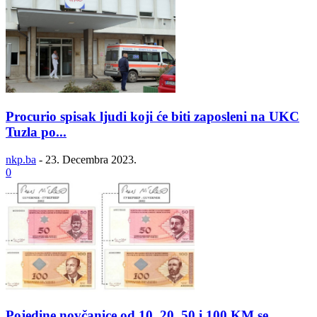
Procurio spisak ljudi koji će biti zaposleni na UKC
Tuzla po...
nkp.ba
-
23. Decembra 2023.
0
Pojedine novčanice od 10, 20, 50 i 100 KM se