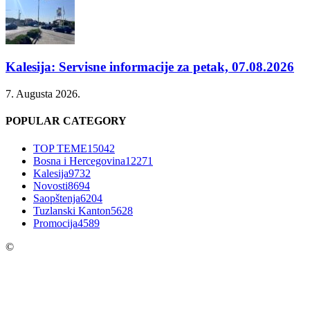
Kalesija: Servisne informacije za petak, 07.08.2026
7. Augusta 2026.
POPULAR CATEGORY
TOP TEME
15042
Bosna i Hercegovina
12271
Kalesija
9732
Novosti
8694
Saopštenja
6204
Tuzlanski Kanton
5628
Promocija
4589
©