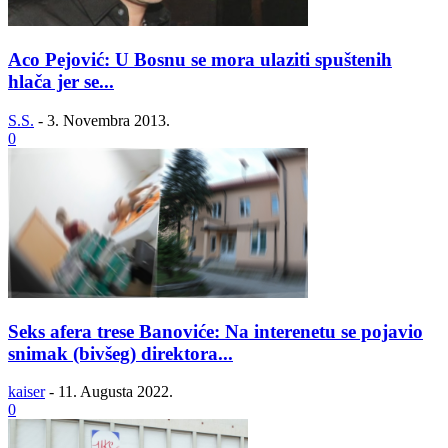
Aco Pejović: U Bosnu se mora ulaziti spuštenih
hlača jer se...
S.S.
-
3. Novembra 2013.
0
Seks afera trese Banoviće: Na interenetu se pojavio
snimak (bivšeg) direktora...
kaiser
-
11. Augusta 2022.
0