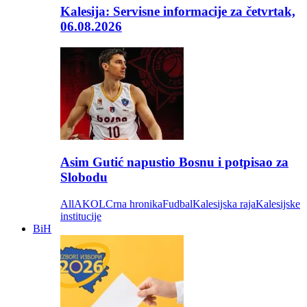
Kalesija: Servisne informacije za četvrtak,
06.08.2026
Asim Gutić napustio Bosnu i potpisao za
Slobodu
All
AKOL
Crna hronika
Fudbal
Kalesijska raja
Kalesijske
institucije
BiH