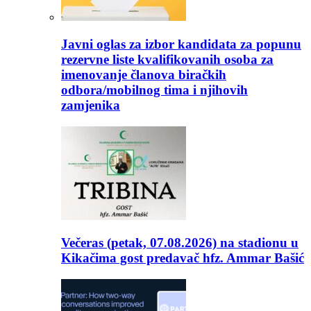
Javni oglas za izbor kandidata za popunu
rezervne liste kvalifikovanih osoba za
imenovanje članova biračkih
odbora/mobilnog tima i njihovih
zamjenika
Večeras (petak, 07.08.2026) na stadionu u
Kikačima gost predavač hfz. Ammar Bašić