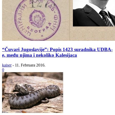
“Čuvari Jugoslavije”: Popis 1423 suradnika UDBA-
e, među njima i nekoliko Kalesijaca
kaiser
-
11. Februara 2016.
0