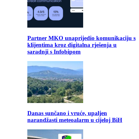
Partner MKO unaprijedio komunikaciju s
klijentima kroz digitalna rješenja u
saradnji s Infobipom
Danas sunčano i vruće, upaljen
narandžasti meteoalarm u cijeloj BiH