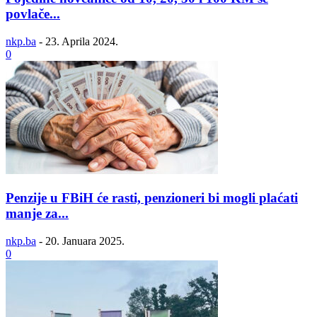
povlače...
nkp.ba
-
23. Aprila 2024.
0
Penzije u FBiH će rasti, penzioneri bi mogli plaćati
manje za...
nkp.ba
-
20. Januara 2025.
0