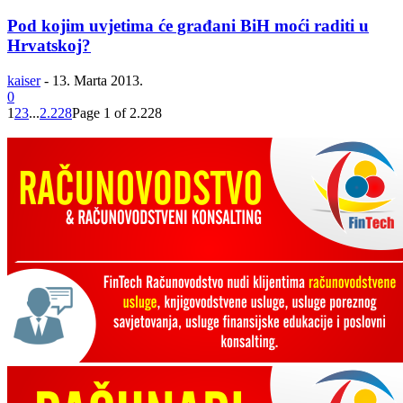
Pod kojim uvjetima će građani BiH moći raditi u
Hrvatskoj?
kaiser
-
13. Marta 2013.
0
1
2
3
...
2.228
Page 1 of 2.228