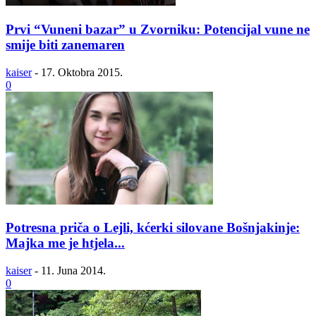
Prvi “Vuneni bazar” u Zvorniku: Potencijal vune ne
smije biti zanemaren
kaiser
-
17. Oktobra 2015.
0
Potresna priča o Lejli, kćerki silovane Bošnjakinje:
Majka me je htjela...
kaiser
-
11. Juna 2014.
0