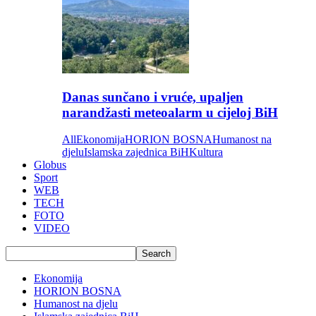
Danas sunčano i vruće, upaljen
narandžasti meteoalarm u cijeloj BiH
All
Ekonomija
HORION BOSNA
Humanost na
djelu
Islamska zajednica BiH
Kultura
Globus
Sport
WEB
TECH
FOTO
VIDEO
Ekonomija
HORION BOSNA
Humanost na djelu