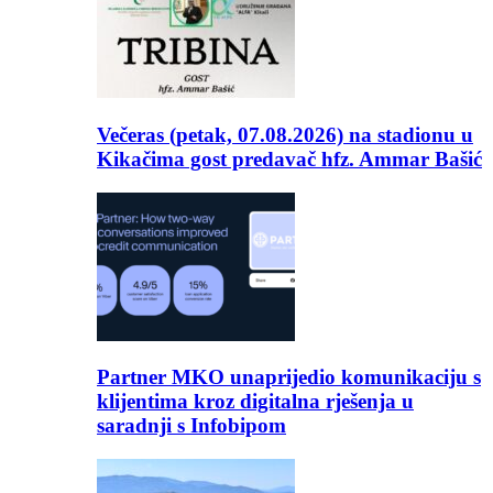
Večeras (petak, 07.08.2026) na stadionu u
Kikačima gost predavač hfz. Ammar Bašić
Partner MKO unaprijedio komunikaciju s
klijentima kroz digitalna rješenja u
saradnji s Infobipom