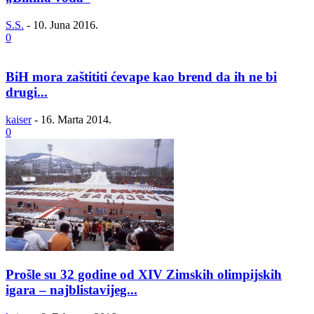
S.S.
-
10. Juna 2016.
0
BiH mora zaštititi ćevape kao brend da ih ne bi
drugi...
kaiser
-
16. Marta 2014.
0
Prošle su 32 godine od XIV Zimskih olimpijskih
igara – najblistavijeg...