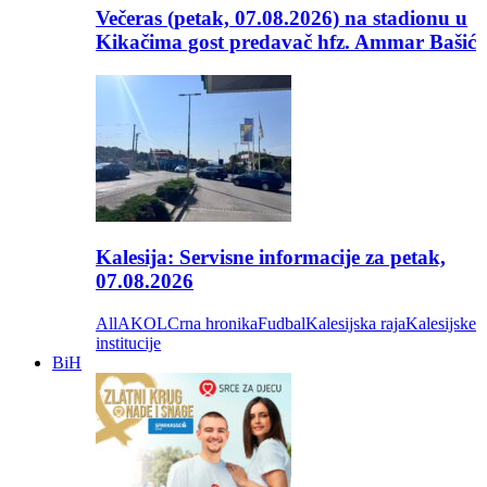
Večeras (petak, 07.08.2026) na stadionu u
Kikačima gost predavač hfz. Ammar Bašić
Kalesija: Servisne informacije za petak,
07.08.2026
All
AKOL
Crna hronika
Fudbal
Kalesijska raja
Kalesijske
institucije
BiH