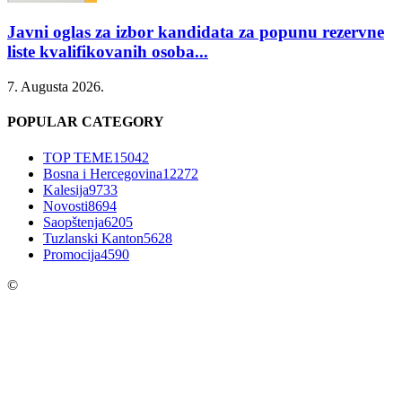
Javni oglas za izbor kandidata za popunu rezervne
liste kvalifikovanih osoba...
7. Augusta 2026.
POPULAR CATEGORY
TOP TEME
15042
Bosna i Hercegovina
12272
Kalesija
9733
Novosti
8694
Saopštenja
6205
Tuzlanski Kanton
5628
Promocija
4590
©