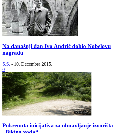
Na današnji dan Ivo Andrić dobio Nobelovu
nagradu
S.S.
-
10. Decembra 2015.
0
Pokrenuta inicijativa za obnavljanje izvorišta
„Bikina voda“