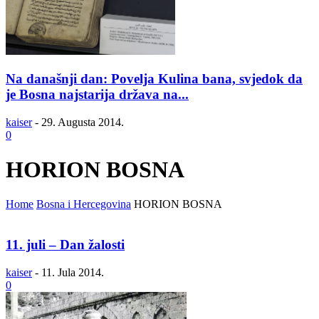
Na današnji dan: Povelja Kulina bana, svjedok da
je Bosna najstarija država na...
kaiser
-
29. Augusta 2014.
0
HORION BOSNA
Home
Bosna i Hercegovina
HORION BOSNA
11. juli – Dan žalosti
kaiser
-
11. Jula 2014.
0