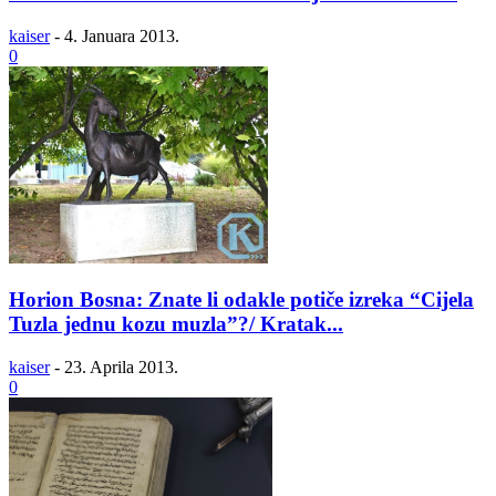
kaiser
-
4. Januara 2013.
0
Horion Bosna: Znate li odakle potiče izreka “Cijela
Tuzla jednu kozu muzla”?/ Kratak...
kaiser
-
23. Aprila 2013.
0