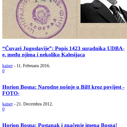
“Čuvari Jugoslavije”: Popis 1423 suradnika UDBA-
e, među njima i nekoliko Kalesijaca
kaiser
-
11. Februara 2016.
0
Horion Bosna: Narodne nošnje u BiH kroz povijest -
FOTO-
kaiser
-
21. Decembra 2012.
0
Horion Bosna: Postanak i značenje imena Bosna!