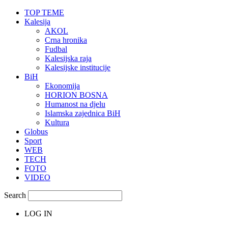
TOP TEME
Kalesija
AKOL
Crna hronika
Fudbal
Kalesijska raja
Kalesijske institucije
BiH
Ekonomija
HORION BOSNA
Humanost na djelu
Islamska zajednica BiH
Kultura
Globus
Sport
WEB
TECH
FOTO
VIDEO
Search
LOG IN