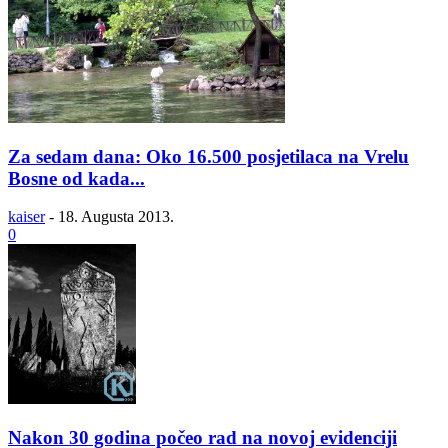
Za sedam dana: Oko 16.500 posjetilaca na Vrelu
Bosne od kada...
kaiser
-
18. Augusta 2013.
0
Nakon 30 godina počeo rad na novoj evidenciji