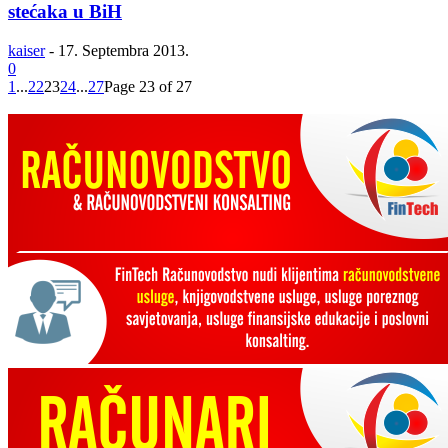
stećaka u BiH
kaiser
-
17. Septembra 2013.
0
1
...
22
23
24
...
27
Page 23 of 27