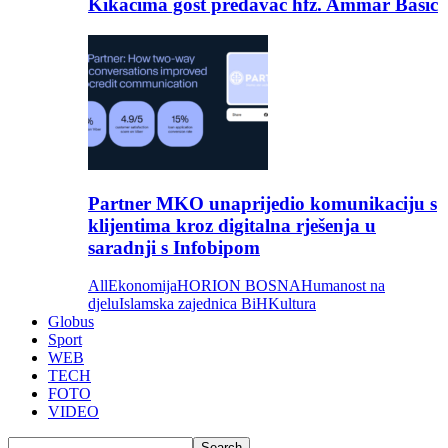
Kikačima gost predavač hfz. Ammar Bašić
Partner MKO unaprijedio komunikaciju s
klijentima kroz digitalna rješenja u
saradnji s Infobipom
All
Ekonomija
HORION BOSNA
Humanost na
djelu
Islamska zajednica BiH
Kultura
Globus
Sport
WEB
TECH
FOTO
VIDEO