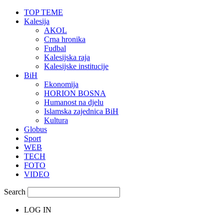
TOP TEME
Kalesija
AKOL
Crna hronika
Fudbal
Kalesijska raja
Kalesijske institucije
BiH
Ekonomija
HORION BOSNA
Humanost na djelu
Islamska zajednica BiH
Kultura
Globus
Sport
WEB
TECH
FOTO
VIDEO
Search
LOG IN