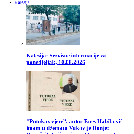
Kalesija
Kalesija: Servisne informacije za
ponedjeljak, 10.08.2026
“Putokaz vjere”, autor Enes Habibović –
imam u džematu Vukovije Donje: