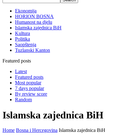
Ekonomija
HORION BOSNA
Humanost na djelu
Islamska zajednica BiH
Kultura
Politika
Saopštenja
Tuzlanski Kanton
Featured posts
Latest
Featured posts
Most popular
7 days popular
By review score
Random
Islamska zajednica BiH
Home
Bosna i Hercegovina
Islamska zajednica BiH