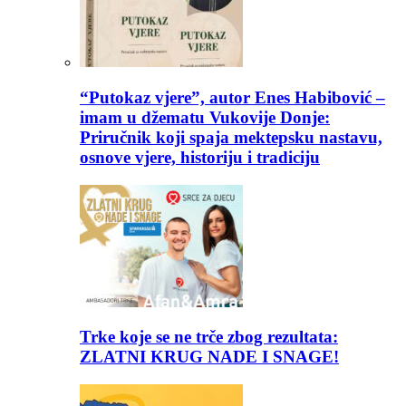
“Putokaz vjere”, autor Enes Habibović –
imam u džematu Vukovije Donje:
Priručnik koji spaja mektepsku nastavu,
osnove vjere, historiju i tradiciju
Trke koje se ne trče zbog rezultata:
ZLATNI KRUG NADE I SNAGE!