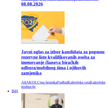
08.08.2026
Javni oglas za izbor kandidata za popunu
rezervne liste kvalifikovanih osoba za
imenovanje članova biračkih
odbora/mobilnog tima i njihovih
zamjenika
All
AKOL
Crna hronika
Fudbal
Kalesijska raja
Kalesijske
institucije
BiH