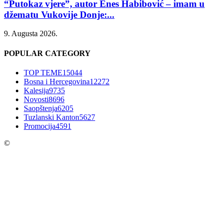
“Putokaz vjere”, autor Enes Habibović – imam u
džematu Vukovije Donje:...
9. Augusta 2026.
POPULAR CATEGORY
TOP TEME
15044
Bosna i Hercegovina
12272
Kalesija
9735
Novosti
8696
Saopštenja
6205
Tuzlanski Kanton
5627
Promocija
4591
©