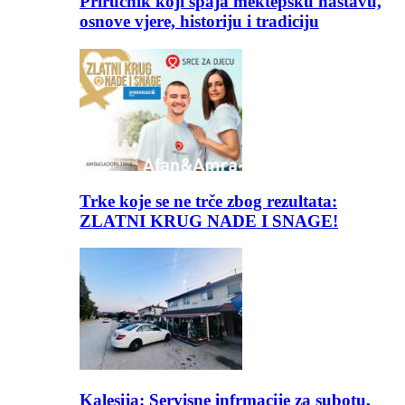
Priručnik koji spaja mektepsku nastavu,
osnove vjere, historiju i tradiciju
Trke koje se ne trče zbog rezultata:
ZLATNI KRUG NADE I SNAGE!
Kalesija: Servisne infrmacije za subotu,