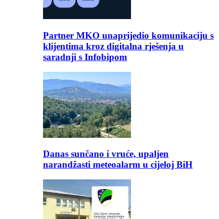
Partner MKO unaprijedio komunikaciju s
klijentima kroz digitalna rješenja u
saradnji s Infobipom
Danas sunčano i vruće, upaljen
narandžasti meteoalarm u cijeloj BiH