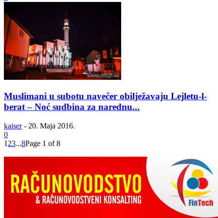
Muslimani u subotu navečer obilježavaju Lejletu-l-
berat – Noć sudbina za narednu...
kaiser
-
20. Maja 2016.
0
1
2
3
...
8
Page 1 of 8