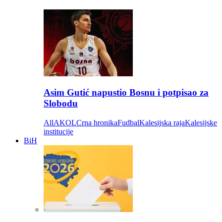
Asim Gutić napustio Bosnu i potpisao za
Slobodu
All
AKOL
Crna hronika
Fudbal
Kalesijska raja
Kalesijske
institucije
BiH