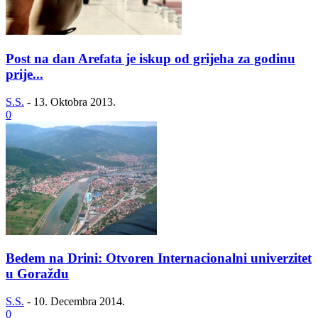
Post na dan Arefata je iskup od grijeha za godinu
prije...
S.S.
-
13. Oktobra 2013.
0
Bedem na Drini: Otvoren Internacionalni univerzitet
u Goraždu
S.S.
-
10. Decembra 2014.
0