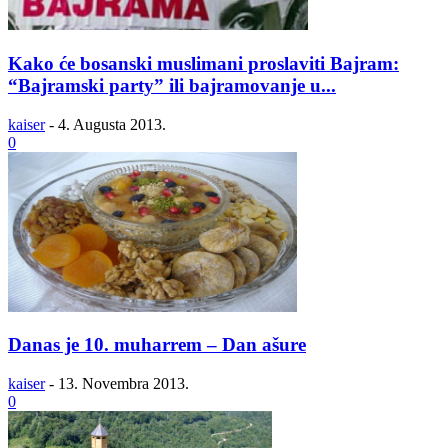
Kako će bosanski muslimani proslaviti Bajram:
“Bajramski party” ili bajramovanje u...
kaiser
-
4. Augusta 2013.
0
Danas je 10. muharrem – Dan ašure
kaiser
-
13. Novembra 2013.
0