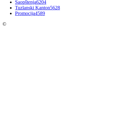
Saopštenja
6204
Tuzlanski Kanton
5628
Promocija
4589
©