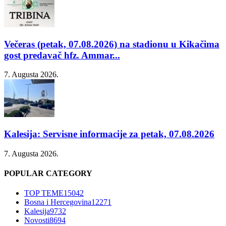
Večeras (petak, 07.08.2026) na stadionu u Kikačima
gost predavač hfz. Ammar...
7. Augusta 2026.
Kalesija: Servisne informacije za petak, 07.08.2026
7. Augusta 2026.
POPULAR CATEGORY
TOP TEME
15042
Bosna i Hercegovina
12271
Kalesija
9732
Novosti
8694