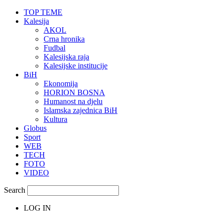
TOP TEME
Kalesija
AKOL
Crna hronika
Fudbal
Kalesijska raja
Kalesijske institucije
BiH
Ekonomija
HORION BOSNA
Humanost na djelu
Islamska zajednica BiH
Kultura
Globus
Sport
WEB
TECH
FOTO
VIDEO
Search
LOG IN