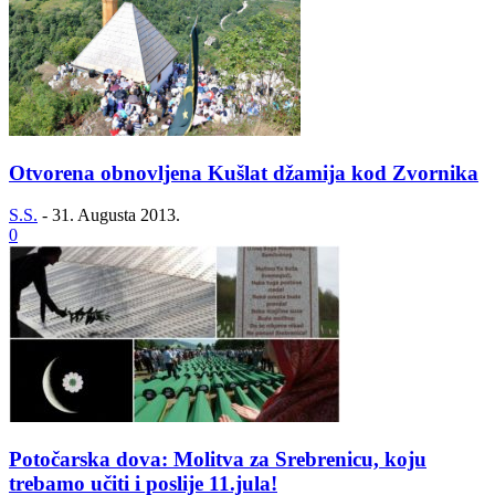
Otvorena obnovljena Kušlat džamija kod Zvornika
S.S.
-
31. Augusta 2013.
0
Potočarska dova: Molitva za Srebrenicu, koju
trebamo učiti i poslije 11.jula!