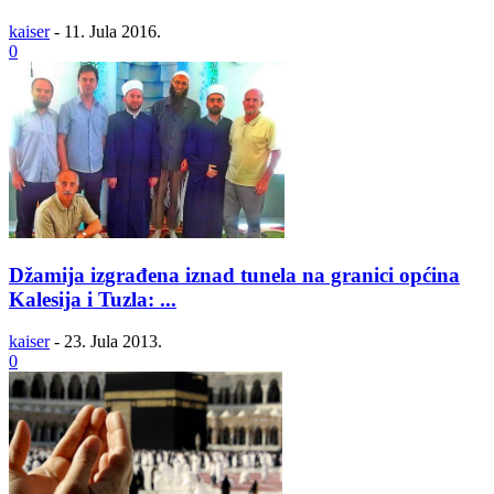
kaiser
-
11. Jula 2016.
0
Džamija izgrađena iznad tunela na granici općina
Kalesija i Tuzla: ...
kaiser
-
23. Jula 2013.
0