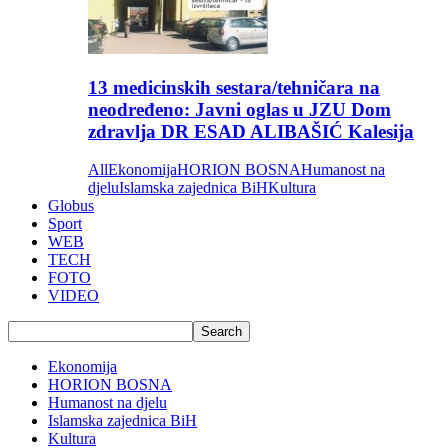
13 medicinskih sestara/tehničara na
neodređeno: Javni oglas u JZU Dom
zdravlja DR ESAD ALIBAŠIĆ Kalesija
All
Ekonomija
HORION BOSNA
Humanost na
djelu
Islamska zajednica BiH
Kultura
Globus
Sport
WEB
TECH
FOTO
VIDEO
Ekonomija
HORION BOSNA
Humanost na djelu
Islamska zajednica BiH
Kultura