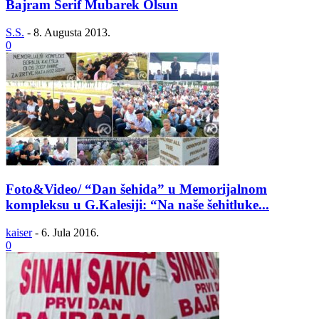
Bajram Šerif Mubarek Olsun
S.S.
-
8. Augusta 2013.
0
Foto&Video/ “Dan šehida” u Memorijalnom
kompleksu u G.Kalesiji: “Na naše šehitluke...
kaiser
-
6. Jula 2016.
0