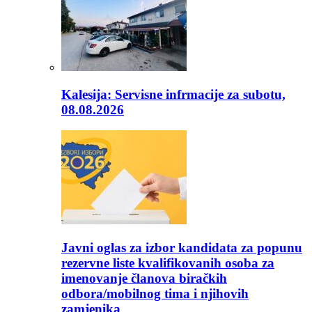
Kalesija: Servisne infrmacije za subotu,
08.08.2026
Javni oglas za izbor kandidata za popunu
rezervne liste kvalifikovanih osoba za
imenovanje članova biračkih
odbora/mobilnog tima i njihovih
zamjenika