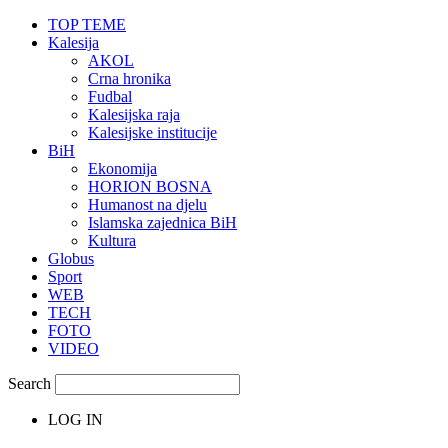
TOP TEME
Kalesija
AKOL
Crna hronika
Fudbal
Kalesijska raja
Kalesijske institucije
BiH
Ekonomija
HORION BOSNA
Humanost na djelu
Islamska zajednica BiH
Kultura
Globus
Sport
WEB
TECH
FOTO
VIDEO
Search
LOG IN