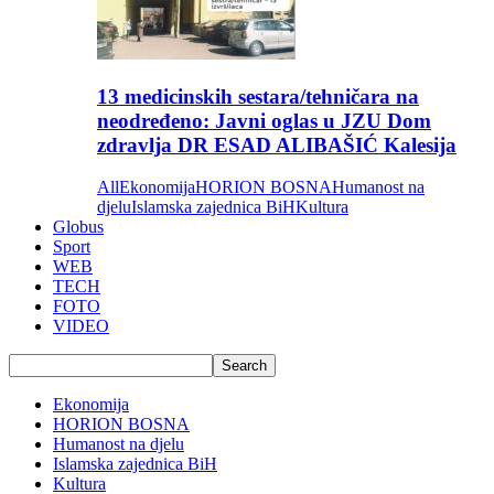
13 medicinskih sestara/tehničara na
neodređeno: Javni oglas u JZU Dom
zdravlja DR ESAD ALIBAŠIĆ Kalesija
All
Ekonomija
HORION BOSNA
Humanost na
djelu
Islamska zajednica BiH
Kultura
Globus
Sport
WEB
TECH
FOTO
VIDEO
Ekonomija
HORION BOSNA
Humanost na djelu
Islamska zajednica BiH
Kultura