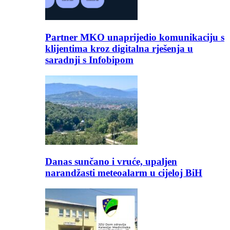
Partner MKO unaprijedio komunikaciju s
klijentima kroz digitalna rješenja u
saradnji s Infobipom
Danas sunčano i vruće, upaljen
narandžasti meteoalarm u cijeloj BiH