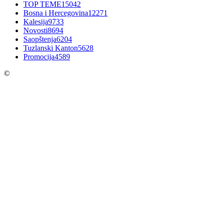
TOP TEME
15042
Bosna i Hercegovina
12271
Kalesija
9733
Novosti
8694
Saopštenja
6204
Tuzlanski Kanton
5628
Promocija
4589
©