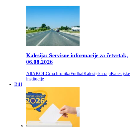
Kalesija: Servisne informacije za četvrtak,
06.08.2026
All
AKOL
Crna hronika
Fudbal
Kalesijska raja
Kalesijske
institucije
BiH