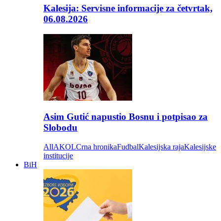
Kalesija: Servisne informacije za četvrtak,
06.08.2026
Asim Gutić napustio Bosnu i potpisao za
Slobodu
All
AKOL
Crna hronika
Fudbal
Kalesijska raja
Kalesijske
institucije
BiH