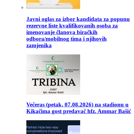
Javni oglas za izbor kandidata za popunu
rezervne liste kvalifikovanih osoba za
imenovanje članova biračkih
odbora/mobilnog tima i njihovih
zamjenika
Večeras (petak, 07.08.2026) na stadionu u
Kikačima gost predavač hfz. Ammar Bašić