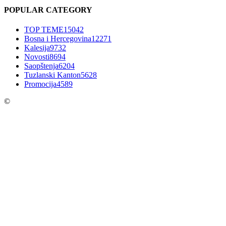
POPULAR CATEGORY
TOP TEME
15042
Bosna i Hercegovina
12271
Kalesija
9732
Novosti
8694
Saopštenja
6204
Tuzlanski Kanton
5628
Promocija
4589
©