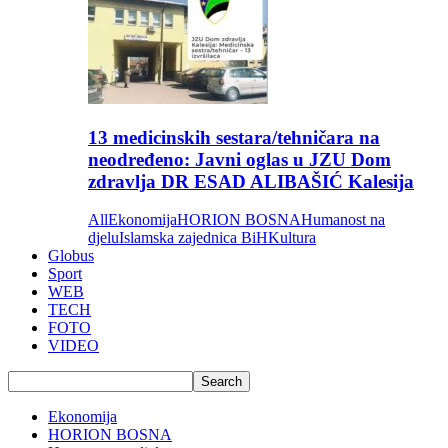
13 medicinskih sestara/tehničara na
neodređeno: Javni oglas u JZU Dom
zdravlja DR ESAD ALIBAŠIĆ Kalesija
All
Ekonomija
HORION BOSNA
Humanost na
djelu
Islamska zajednica BiH
Kultura
Globus
Sport
WEB
TECH
FOTO
VIDEO
Ekonomija
HORION BOSNA