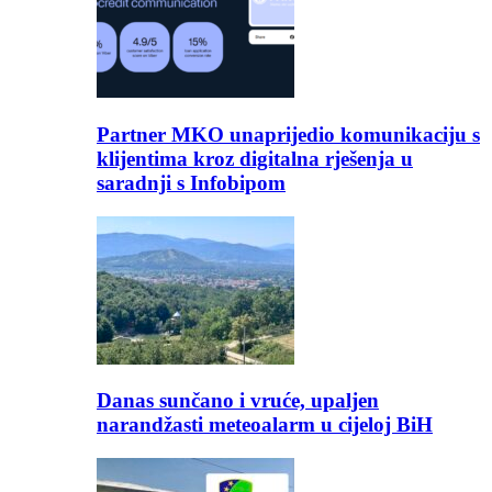
Partner MKO unaprijedio komunikaciju s
klijentima kroz digitalna rješenja u
saradnji s Infobipom
Danas sunčano i vruće, upaljen
narandžasti meteoalarm u cijeloj BiH