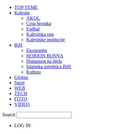
TOP TEME
Kalesija
AKOL
Crna hronika
Fudbal
Kalesijska raja
Kalesijske institucije
BiH
Ekonomija
HORION BOSNA
Humanost na djelu
Islamska zajednica BiH
Kultura
Globus
Sport
WEB
TECH
FOTO
VIDEO
Search
LOG IN