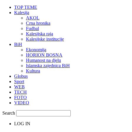
TOP TEME
Kalesija
AKOL
Crna hronika
Fudbal
Kalesijska raja
Kalesijske institucije
BiH
Ekonomija
HORION BOSNA
Humanost na djelu
Islamska zajednica BiH
Kultura
Globus
Sport
WEB
TECH
FOTO
VIDEO
Search
LOG IN