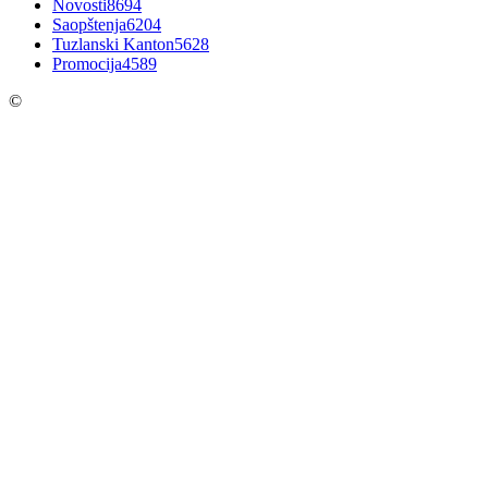
Novosti
8694
Saopštenja
6204
Tuzlanski Kanton
5628
Promocija
4589
©