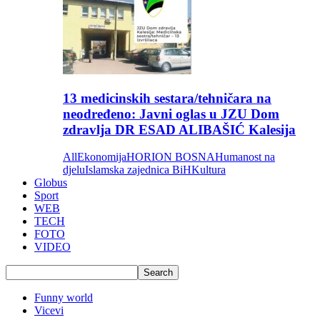
13 medicinskih sestara/tehničara na
neodređeno: Javni oglas u JZU Dom
zdravlja DR ESAD ALIBAŠIĆ Kalesija
All
Ekonomija
HORION BOSNA
Humanost na
djelu
Islamska zajednica BiH
Kultura
Globus
Sport
WEB
TECH
FOTO
VIDEO
Funny world
Vicevi