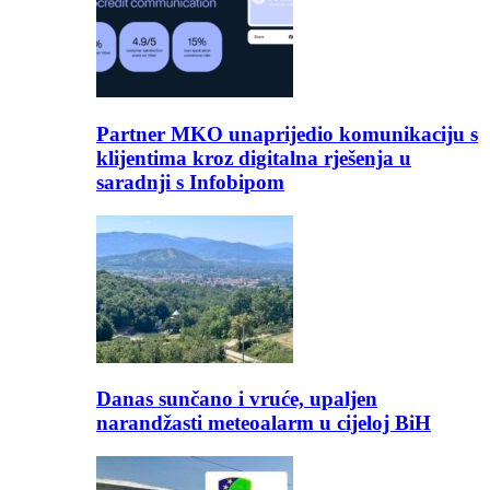
Partner MKO unaprijedio komunikaciju s
klijentima kroz digitalna rješenja u
saradnji s Infobipom
Danas sunčano i vruće, upaljen
narandžasti meteoalarm u cijeloj BiH