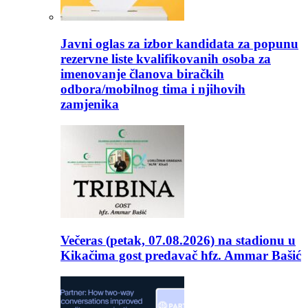
Javni oglas za izbor kandidata za popunu
rezervne liste kvalifikovanih osoba za
imenovanje članova biračkih
odbora/mobilnog tima i njihovih
zamjenika
Večeras (petak, 07.08.2026) na stadionu u
Kikačima gost predavač hfz. Ammar Bašić