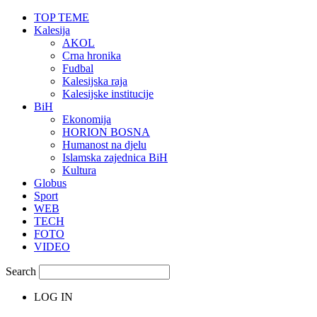
TOP TEME
Kalesija
AKOL
Crna hronika
Fudbal
Kalesijska raja
Kalesijske institucije
BiH
Ekonomija
HORION BOSNA
Humanost na djelu
Islamska zajednica BiH
Kultura
Globus
Sport
WEB
TECH
FOTO
VIDEO
Search
LOG IN