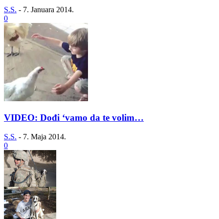
S.S.
-
7. Januara 2014.
0
VIDEO: Dođi ‘vamo da te volim…
S.S.
-
7. Maja 2014.
0