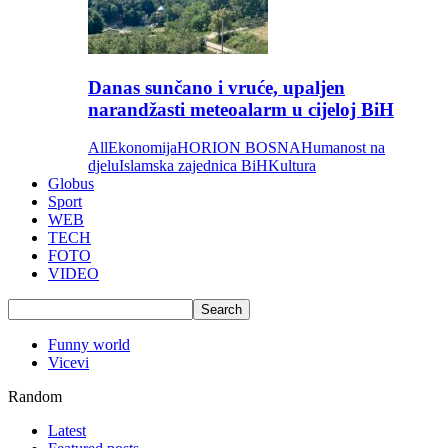
Danas sunčano i vruće, upaljen
narandžasti meteoalarm u cijeloj BiH
All
Ekonomija
HORION BOSNA
Humanost na
djelu
Islamska zajednica BiH
Kultura
Globus
Sport
WEB
TECH
FOTO
VIDEO
Funny world
Vicevi
Random
Latest