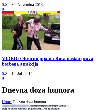
S.S.
-
30. Novembra 2013.
0
VIDEO: Obračun pijanih Rusa postao prava
borbena atrakcija
S.S.
-
16. Jula 2014.
0
Dnevna doza humora
Home
Dnevna doza humora