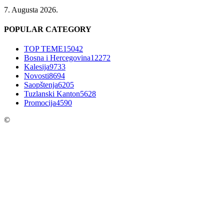
7. Augusta 2026.
POPULAR CATEGORY
TOP TEME
15042
Bosna i Hercegovina
12272
Kalesija
9733
Novosti
8694
Saopštenja
6205
Tuzlanski Kanton
5628
Promocija
4590
©