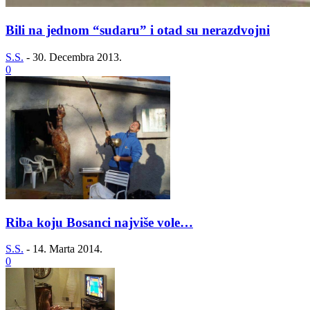
Bili na jednom “sudaru” i otad su nerazdvojni
S.S.
-
30. Decembra 2013.
0
Riba koju Bosanci najviše vole…
S.S.
-
14. Marta 2014.
0