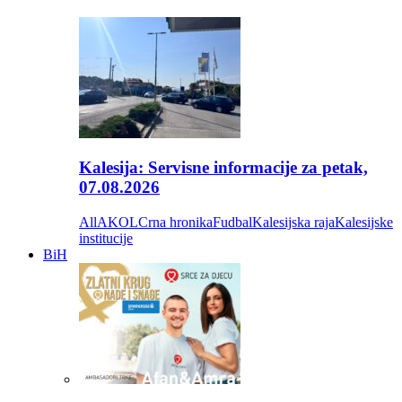
Kalesija: Servisne informacije za petak,
07.08.2026
All
AKOL
Crna hronika
Fudbal
Kalesijska raja
Kalesijske
institucije
BiH