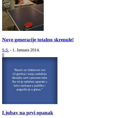
Nove generacije totalno skrenule!
S.S.
-
1. Januara 2014.
0
Ljubav na prvi opanak