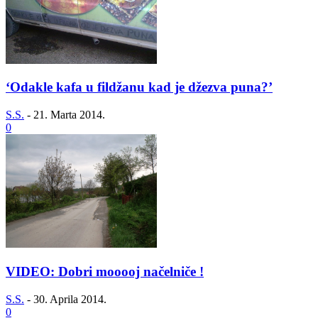
‘Odakle kafa u fildžanu kad je džezva puna?’
S.S.
-
21. Marta 2014.
0
VIDEO: Dobri mooooj načelniče !
S.S.
-
30. Aprila 2014.
0