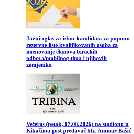
Javni oglas za izbor kandidata za popunu
rezervne liste kvalifikovanih osoba za
imenovanje članova biračkih
odbora/mobilnog tima i njihovih
zamjenika
Večeras (petak, 07.08.2026) na stadionu u
Kikačima gost predavač hfz. Ammar Bašić