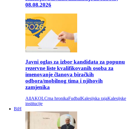
08.08.2026
Javni oglas za izbor kandidata za popunu
rezervne liste kvalifikovanih osoba za
imenovanje članova biračkih
odbora/mobilnog tima i njihovih
zamjenika
All
AKOL
Crna hronika
Fudbal
Kalesijska raja
Kalesijske
institucije
BiH