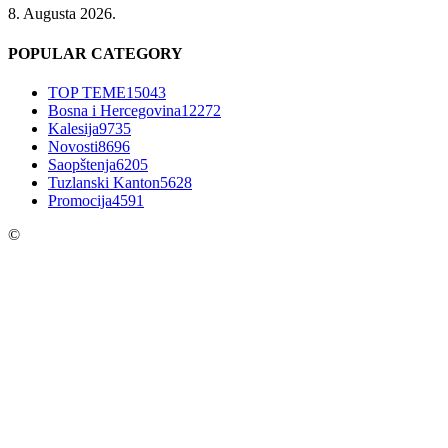
8. Augusta 2026.
POPULAR CATEGORY
TOP TEME
15043
Bosna i Hercegovina
12272
Kalesija
9735
Novosti
8696
Saopštenja
6205
Tuzlanski Kanton
5628
Promocija
4591
©