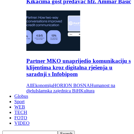
Kikačima gost predavač hfz. Ammar Bašić
Partner MKO unaprijedio komunikaciju s
klijentima kroz digitalna rješenja u
saradnji s Infobipom
All
Ekonomija
HORION BOSNA
Humanost na
djelu
Islamska zajednica BiH
Kultura
Globus
Sport
WEB
TECH
FOTO
VIDEO