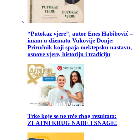
“Putokaz vjere”, autor Enes Habibović –
imam u džematu Vukovije Donje:
Priručnik koji spaja mektepsku nastavu,
osnove vjere, historiju i tradiciju
Trke koje se ne trče zbog rezultata:
ZLATNI KRUG NADE I SNAGE!