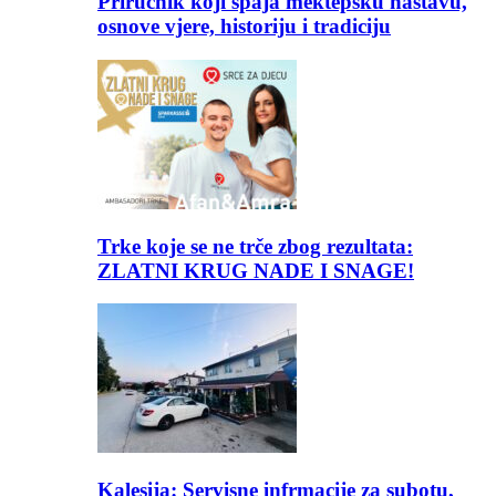
Priručnik koji spaja mektepsku nastavu,
osnove vjere, historiju i tradiciju
Trke koje se ne trče zbog rezultata:
ZLATNI KRUG NADE I SNAGE!
Kalesija: Servisne infrmacije za subotu,