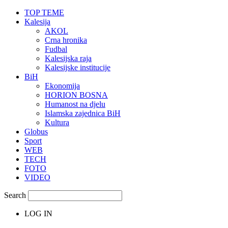
TOP TEME
Kalesija
AKOL
Crna hronika
Fudbal
Kalesijska raja
Kalesijske institucije
BiH
Ekonomija
HORION BOSNA
Humanost na djelu
Islamska zajednica BiH
Kultura
Globus
Sport
WEB
TECH
FOTO
VIDEO
Search
LOG IN