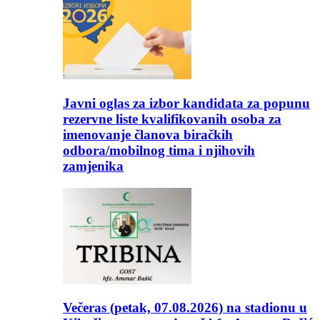
Javni oglas za izbor kandidata za popunu
rezervne liste kvalifikovanih osoba za
imenovanje članova biračkih
odbora/mobilnog tima i njihovih
zamjenika
Večeras (petak, 07.08.2026) na stadionu u