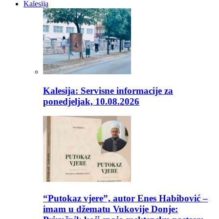
Kalesija
Kalesija: Servisne informacije za
ponedjeljak, 10.08.2026
“Putokaz vjere”, autor Enes Habibović –
imam u džematu Vukovije Donje: