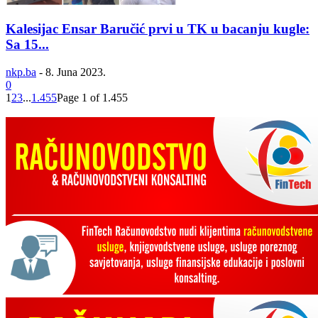
Kalesijac Ensar Baručić prvi u TK u bacanju kugle:
Sa 15...
nkp.ba
-
8. Juna 2023.
0
1
2
3
...
1.455
Page 1 of 1.455