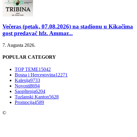
Večeras (petak, 07.08.2026) na stadionu u Kikačima
gost predavač hfz. Ammar...
7. Augusta 2026.
POPULAR CATEGORY
TOP TEME
15042
Bosna i Hercegovina
12271
Kalesija
9733
Novosti
8694
Saopštenja
6204
Tuzlanski Kanton
5628
Promocija
4589
©