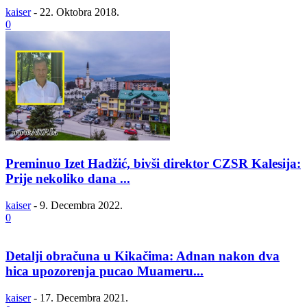
kaiser
-
22. Oktobra 2018.
0
Preminuo Izet Hadžić, bivši direktor CZSR Kalesija:
Prije nekoliko dana ...
kaiser
-
9. Decembra 2022.
0
Detalji obračuna u Kikačima: Adnan nakon dva
hica upozorenja pucao Muameru...
kaiser
-
17. Decembra 2021.