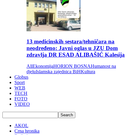
13 medicinskih sestara/tehničara na
neodređeno: Javni oglas u JZU Dom
zdravlja DR ESAD ALIBAŠIĆ Kalesija
All
Ekonomija
HORION BOSNA
Humanost na
djelu
Islamska zajednica BiH
Kultura
Globus
Sport
WEB
TECH
FOTO
VIDEO
AKOL
Crna hronika