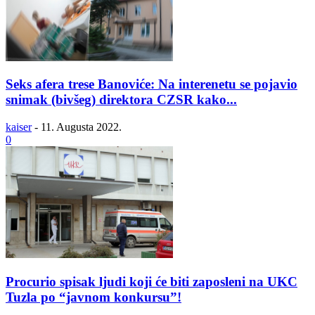
Seks afera trese Banoviće: Na interenetu se pojavio
snimak (bivšeg) direktora CZSR kako...
kaiser
-
11. Augusta 2022.
0
Procurio spisak ljudi koji će biti zaposleni na UKC
Tuzla po “javnom konkursu”!