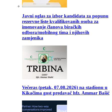
Javni oglas za izbor kandidata za popunu
rezervne liste kvalifikovanih osoba za
imenovanje članova biračkih
odbora/mobilnog tima i njihovih
zamjenika
Večeras (petak, 07.08.2026) na stadionu u
Kikačima gost predavač hfz. Ammar Bašić