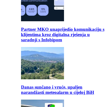
Partner MKO unaprijedio komunikaciju s
klijentima kroz digitalna rješenja u
saradnji s Infobipom
Danas sunčano i vruće, upaljen
narandžasti meteoalarm u cijeloj BiH