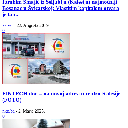
Ibrahim Smajić iz Seljublja (Kalesija) najmoćniji
Bosanac u Švicarskoj: Vlastitim kapitalom otvara
jedan...
kaiser
-
22. Augusta 2019.
0
FINTECH doo – na novoj adresi u centru Kalesije
(FOTO)
nkp.ba
-
2. Marta 2025.
0