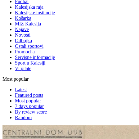
Fudbal
Kalesijska raja
Kalesijske institucije
Košarka
MIZ Kalesija
Najave
Novosti
Odbojka
Ostali sportovi
Promocija
Servisne informacije
Sport u Kalesiji
Vi pitate
Most popular
Latest
Featured posts
Most popular
7 days popular
By review score
Random