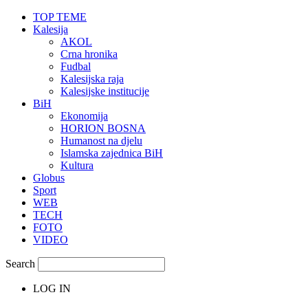
TOP TEME
Kalesija
AKOL
Crna hronika
Fudbal
Kalesijska raja
Kalesijske institucije
BiH
Ekonomija
HORION BOSNA
Humanost na djelu
Islamska zajednica BiH
Kultura
Globus
Sport
WEB
TECH
FOTO
VIDEO
Search
LOG IN