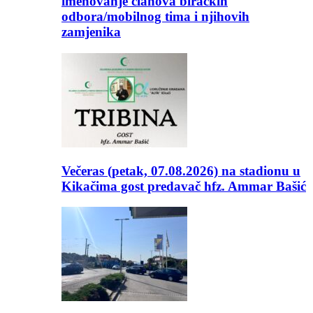
imenovanje članova biračkih
odbora/mobilnog tima i njihovih
zamjenika
Večeras (petak, 07.08.2026) na stadionu u
Kikačima gost predavač hfz. Ammar Bašić