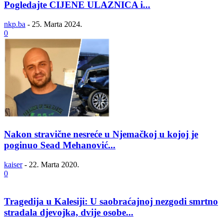
Pogledajte CIJENE ULAZNICA i...
nkp.ba
-
25. Marta 2024.
0
Nakon stravične nesreće u Njemačkoj u kojoj je
poginuo Sead Mehanović...
kaiser
-
22. Marta 2020.
0
Tragedija u Kalesiji: U saobraćajnoj nezgodi smrtno
stradala djevojka, dvije osobe...