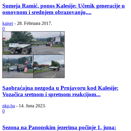
Sumeja Ramić, ponos Kalesije: Učenik generacije u
osnovnom i srednjem obrazovanju,...
kaiser
-
28. Februara 2017.
0
Saobraćajna nezgoda u Prnjavoru kod Kalesije:
Vozačica sretnom i spretnom reakcijom...
nkp.ba
-
14. Juna 2023.
0
Sezona na Panonskim jezerima počinje 1. juna: