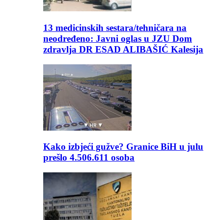
13 medicinskih sestara/tehničara na
neodređeno: Javni oglas u JZU Dom
zdravlja DR ESAD ALIBAŠIĆ Kalesija
Kako izbjeći gužve? Granice BiH u julu
prešlo 4.506.611 osoba