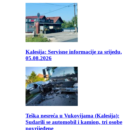
Kalesija: Servisne informacije za srijedu,
05.08.2026
Teška nesreća u Vukovijama (Kalesija):
Sudarili se automobil i kamion, tri osobe
povrijeđene