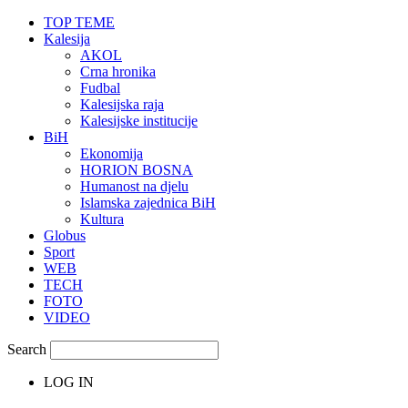
TOP TEME
Kalesija
AKOL
Crna hronika
Fudbal
Kalesijska raja
Kalesijske institucije
BiH
Ekonomija
HORION BOSNA
Humanost na djelu
Islamska zajednica BiH
Kultura
Globus
Sport
WEB
TECH
FOTO
VIDEO
Search
LOG IN