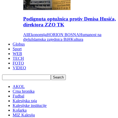
Podignuta optužnica protiv Denisa Husića,
direktora ZZO TK
All
Ekonomija
HORION BOSNA
Humanost na
djelu
Islamska zajednica BiH
Kultura
Globus
Sport
WEB
TECH
FOTO
VIDEO
AKOL
Crna hronika
Fudbal
Kalesijska raja
Kalesijske institucije
Košarka
MIZ Kalesija