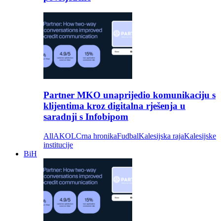
Partner MKO unaprijedio komunikaciju s
klijentima kroz digitalna rješenja u
saradnji s Infobipom
All
AKOL
Crna hronika
Fudbal
Kalesijska raja
Kalesijske
institucije
BiH