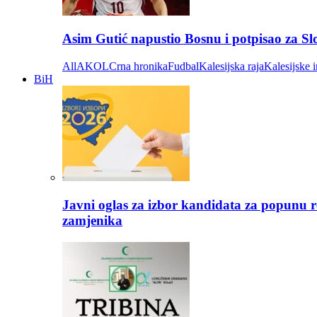
Asim Gutić napustio Bosnu i potpisao za S
All
AKOL
Crna hronika
Fudbal
Kalesijska raja
Kalesijske i
BiH
Javni oglas za izbor kandidata za popunu r
zamjenika