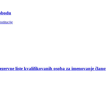
lobodu
nstitucije
ezervne liste kvalifikovanih osoba za imenovanje član