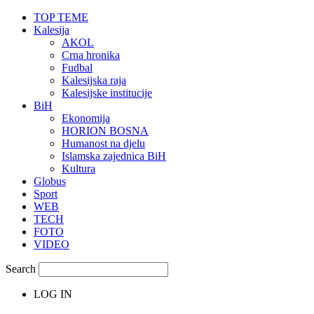
TOP TEME
Kalesija
AKOL
Crna hronika
Fudbal
Kalesijska raja
Kalesijske institucije
BiH
Ekonomija
HORION BOSNA
Humanost na djelu
Islamska zajednica BiH
Kultura
Globus
Sport
WEB
TECH
FOTO
VIDEO
Search
LOG IN