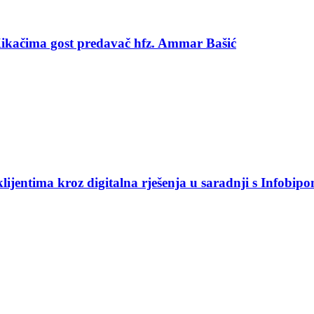
 Kikačima gost predavač hfz. Ammar Bašić
jentima kroz digitalna rješenja u saradnji s Infobip