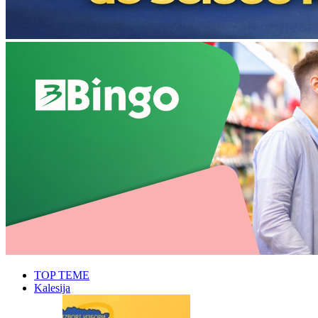
TOP TEME
Kalesija