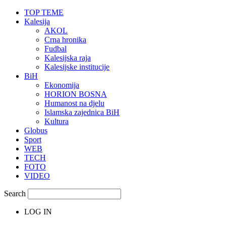
TOP TEME
Kalesija
AKOL
Crna hronika
Fudbal
Kalesijska raja
Kalesijske institucije
BiH
Ekonomija
HORION BOSNA
Humanost na djelu
Islamska zajednica BiH
Kultura
Globus
Sport
WEB
TECH
FOTO
VIDEO
Search
LOG IN