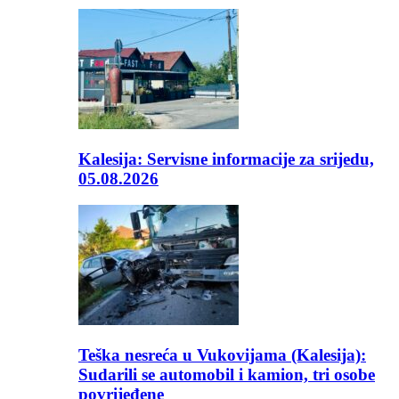
Kalesija: Servisne informacije za srijedu,
05.08.2026
Teška nesreća u Vukovijama (Kalesija):
Sudarili se automobil i kamion, tri osobe
povrijeđene