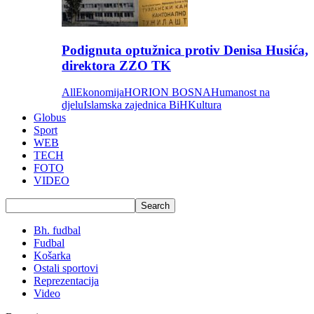
Podignuta optužnica protiv Denisa Husića,
direktora ZZO TK
All
Ekonomija
HORION BOSNA
Humanost na
djelu
Islamska zajednica BiH
Kultura
Globus
Sport
WEB
TECH
FOTO
VIDEO
Bh. fudbal
Fudbal
Košarka
Ostali sportovi
Reprezentacija
Video