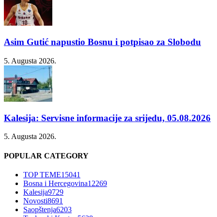
Asim Gutić napustio Bosnu i potpisao za Slobodu
5. Augusta 2026.
Kalesija: Servisne informacije za srijedu, 05.08.2026
5. Augusta 2026.
POPULAR CATEGORY
TOP TEME
15041
Bosna i Hercegovina
12269
Kalesija
9729
Novosti
8691
Saopštenja
6203