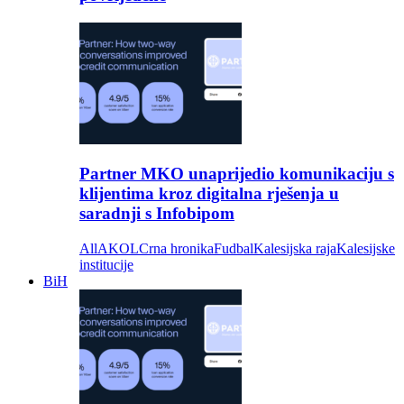
Partner MKO unaprijedio komunikaciju s
klijentima kroz digitalna rješenja u
saradnji s Infobipom
All
AKOL
Crna hronika
Fudbal
Kalesijska raja
Kalesijske
institucije
BiH