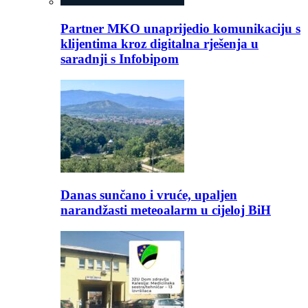
Partner MKO unaprijedio komunikaciju s
klijentima kroz digitalna rješenja u
saradnji s Infobipom
Danas sunčano i vruće, upaljen
narandžasti meteoalarm u cijeloj BiH