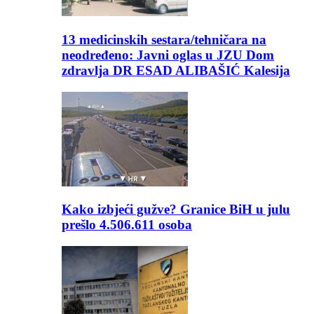
13 medicinskih sestara/tehničara na
neodređeno: Javni oglas u JZU Dom
zdravlja DR ESAD ALIBAŠIĆ Kalesija
Kako izbjeći gužve? Granice BiH u julu
prešlo 4.506.611 osoba