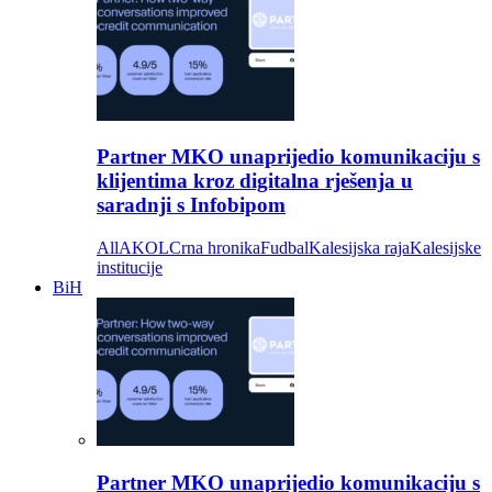
Partner MKO unaprijedio komunikaciju s
klijentima kroz digitalna rješenja u
saradnji s Infobipom
All
AKOL
Crna hronika
Fudbal
Kalesijska raja
Kalesijske
institucije
BiH
Partner MKO unaprijedio komunikaciju s