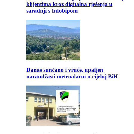
klijentima kroz digitalna rješenja u
saradnji s Infobipom
Danas sunčano i vruće, upaljen
narandžasti meteoalarm u cijeloj BiH