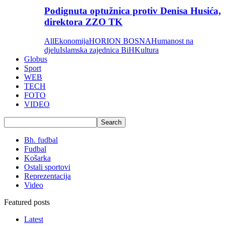
Podignuta optužnica protiv Denisa Husića,
direktora ZZO TK
All
Ekonomija
HORION BOSNA
Humanost na
djelu
Islamska zajednica BiH
Kultura
Globus
Sport
WEB
TECH
FOTO
VIDEO
Bh. fudbal
Fudbal
Košarka
Ostali sportovi
Reprezentacija
Video
Featured posts
Latest