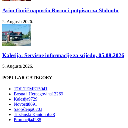
Asim Gutić napustio Bosnu i potpisao za Slobodu
5. Augusta 2026.
Kalesija: Servisne informacije za srijedu, 05.08.2026
5. Augusta 2026.
POPULAR CATEGORY
TOP TEME
15041
Bosna i Hercegovina
12269
Kalesija
9729
Novosti
8691
Saopštenja
6203
Tuzlanski Kanton
5628
Promocija
4588