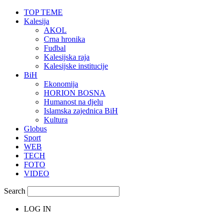
TOP TEME
Kalesija
AKOL
Crna hronika
Fudbal
Kalesijska raja
Kalesijske institucije
BiH
Ekonomija
HORION BOSNA
Humanost na djelu
Islamska zajednica BiH
Kultura
Globus
Sport
WEB
TECH
FOTO
VIDEO
Search
LOG IN