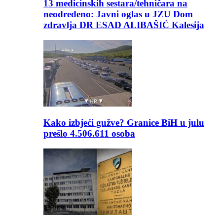
13 medicinskih sestara/tehničara na
neodređeno: Javni oglas u JZU Dom
zdravlja DR ESAD ALIBAŠIĆ Kalesija
Kako izbjeći gužve? Granice BiH u julu
prešlo 4.506.611 osoba