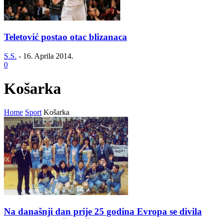
Teletović postao otac blizanaca
S.S.
-
16. Aprila 2014.
0
Košarka
Home
Sport
Košarka
Na današnji dan prije 25 godina Evropa se divila