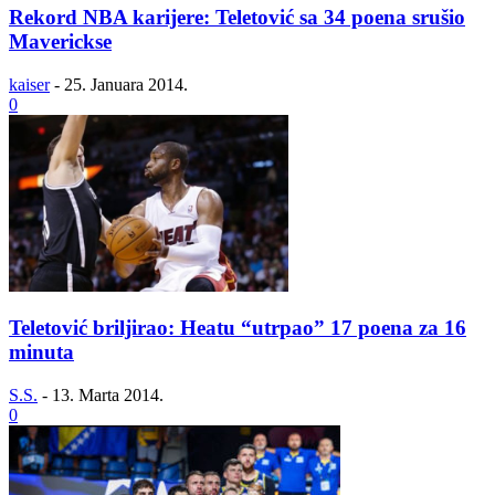
Rekord NBA karijere: Teletović sa 34 poena srušio
Maverickse
kaiser
-
25. Januara 2014.
0
Teletović briljirao: Heatu “utrpao” 17 poena za 16
minuta
S.S.
-
13. Marta 2014.
0