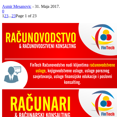
Asmir Mesanovic
-
31. Maja 2017.
0
1
2
3
...
23
Page 1 of 23