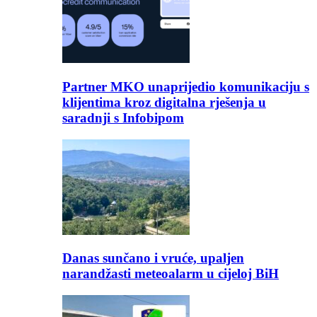
Partner MKO unaprijedio komunikaciju s
klijentima kroz digitalna rješenja u
saradnji s Infobipom
Danas sunčano i vruće, upaljen
narandžasti meteoalarm u cijeloj BiH