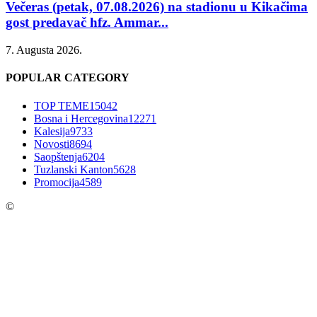
Večeras (petak, 07.08.2026) na stadionu u Kikačima
gost predavač hfz. Ammar...
7. Augusta 2026.
POPULAR CATEGORY
TOP TEME
15042
Bosna i Hercegovina
12271
Kalesija
9733
Novosti
8694
Saopštenja
6204
Tuzlanski Kanton
5628
Promocija
4589
©