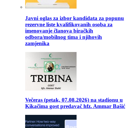
Javni oglas za izbor kandidata za popunu
rezervne liste kvalifikovanih osoba za
imenovanje članova biračkih
odbora/mobilnog tima i njihovih
zamjenika
Večeras (petak, 07.08.2026) na stadionu u
Kikačima gost predavač hfz. Ammar Bašić