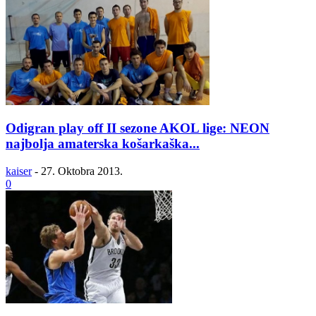
Odigran play off II sezone AKOL lige: NEON
najbolja amaterska košarkaška...
kaiser
-
27. Oktobra 2013.
0