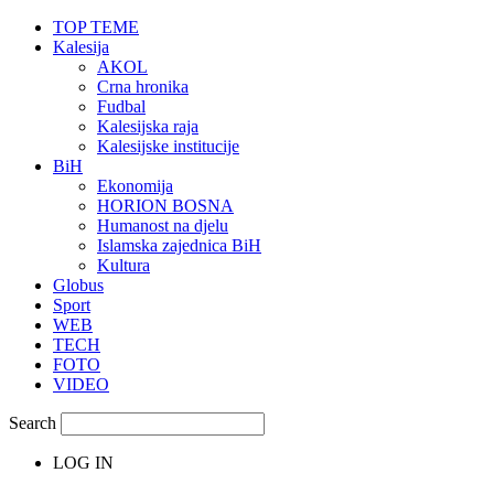
TOP TEME
Kalesija
AKOL
Crna hronika
Fudbal
Kalesijska raja
Kalesijske institucije
BiH
Ekonomija
HORION BOSNA
Humanost na djelu
Islamska zajednica BiH
Kultura
Globus
Sport
WEB
TECH
FOTO
VIDEO
Search
LOG IN