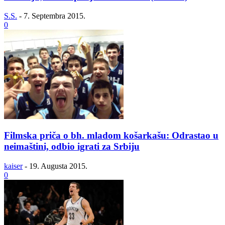
S.S.
-
7. Septembra 2015.
0
Filmska priča o bh. mladom košarkašu: Odrastao u
neimaštini, odbio igrati za Srbiju
kaiser
-
19. Augusta 2015.
0