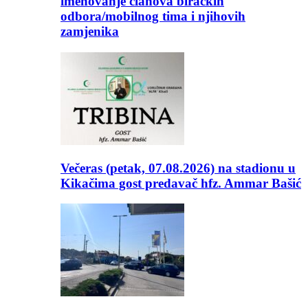
imenovanje članova biračkih
odbora/mobilnog tima i njihovih
zamjenika
Večeras (petak, 07.08.2026) na stadionu u
Kikačima gost predavač hfz. Ammar Bašić