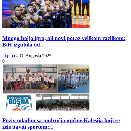
Mnogo bolja igra, ali novi poraz velikom razlikom:
BiH izgubila od...
nkp.ba
-
31. Augusta 2025.
0
Poziv mladim sa područja općine Kalesija koji se
žele baviti sportom:...