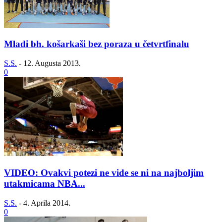
Mladi bh. košarkaši bez poraza u četvrtfinalu
S.S.
-
12. Augusta 2013.
0
VIDEO: Ovakvi potezi ne vide se ni na najboljim
utakmicama NBA...
S.S.
-
4. Aprila 2014.
0