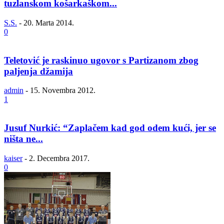
tuzlanskom košarkaškom...
S.S.
-
20. Marta 2014.
0
Teletović je raskinuo ugovor s Partizanom zbog
paljenja džamija
admin
-
15. Novembra 2012.
1
Jusuf Nurkić: “Zaplačem kad god odem kući, jer se
ništa ne...
kaiser
-
2. Decembra 2017.
0