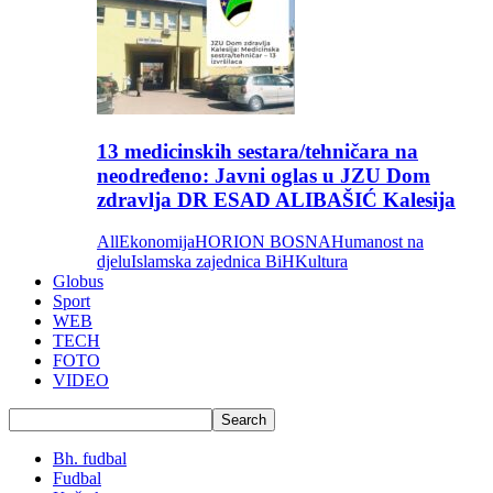
13 medicinskih sestara/tehničara na
neodređeno: Javni oglas u JZU Dom
zdravlja DR ESAD ALIBAŠIĆ Kalesija
All
Ekonomija
HORION BOSNA
Humanost na
djelu
Islamska zajednica BiH
Kultura
Globus
Sport
WEB
TECH
FOTO
VIDEO
Bh. fudbal
Fudbal