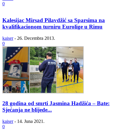
0
Kalesijac Mirsad Pilavdžić sa Sparsima na
kvalifikacionom turniru Eurolige u Rimu
kaiser
-
26. Decembra 2013.
0
28 godina od smrti Jasmina Hadžića – Bate:
Sjećanja ne blijede...
kaiser
-
14. Juna 2021.
0