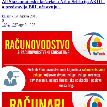
All Star amaterske košarke u Nišu: Selekcija AKOL-
a predstavlja BiH, učestvuju...
kaiser
-
19. Aprila 2018.
0
1
2
3
4
...
23
Page 3 of 23