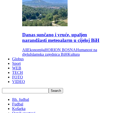
Danas sunčano i vruće, upaljen
narandžasti meteoalarm u cijeloj BiH
All
Ekonomija
HORION BOSNA
Humanost na
djelu
Islamska zajednica BiH
Kultura
Globus
Sport
WEB
TECH
FOTO
VIDEO
Bh. fudbal
Fudbal
Košarka