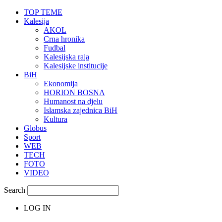
TOP TEME
Kalesija
AKOL
Crna hronika
Fudbal
Kalesijska raja
Kalesijske institucije
BiH
Ekonomija
HORION BOSNA
Humanost na djelu
Islamska zajednica BiH
Kultura
Globus
Sport
WEB
TECH
FOTO
VIDEO
Search
LOG IN