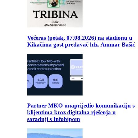
Večeras (petak, 07.08.2026) na stadionu u
Kikačima gost predavač hfz. Ammar Bašić
Partner MKO unaprijedio komunikaciju s
klijentima kroz digitalna rješenja u
saradnji s Infobipom