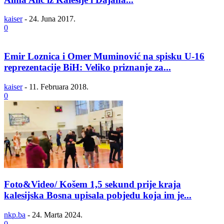
kaiser
-
24. Juna 2017.
0
Emir Loznica i Omer Muminović na spisku U-16
reprezentacije BiH: Veliko priznanje za...
kaiser
-
11. Februara 2018.
0
Foto&Video/ Košem 1,5 sekund prije kraja
kalesijska Bosna upisala pobjedu koja im je...
nkp.ba
-
24. Marta 2024.
0