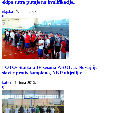
ekipa sutra putuje na kvalifikacije...
nkp.ba
-
7. Juna 2023.
0
FOTO/ Startala IV sezona AKOL-a: Novajlije
slavile protiv šampiona, NKP ubjedljiv...
kaiser
-
1. Juna 2015.
0