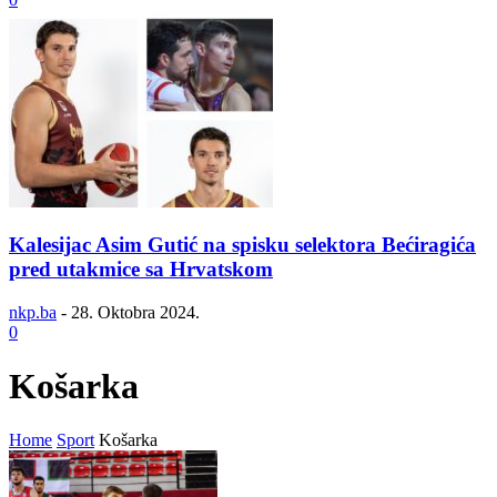
Kalesijac Asim Gutić na spisku selektora Bećiragića
pred utakmice sa Hrvatskom
nkp.ba
-
28. Oktobra 2024.
0
Košarka
Home
Sport
Košarka