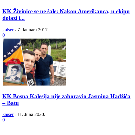
KK Živinice se ne šale: Nakon Amerikanca, u ekipu
dolazi i...
kaiser
-
7. Januara 2017.
0
KK Bosna Kalesija nije zaboravio Jasmina Hadžića
– Batu
kaiser
-
11. Juna 2020.
0