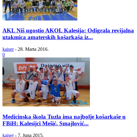
AKL Niš ugostio AKOL Kalesija: Odigrala revijalna
utakmica amaterskih košarkaša iz...
kaiser
-
28. Marta 2016.
0
Medicinska škola Tuzla ima najbolje košarkaše u
FBiH: Kalesijci Mešić, Smajlović...
kaiser
-
7. Juna 2015.