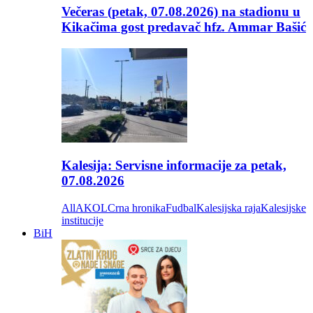
Večeras (petak, 07.08.2026) na stadionu u
Kikačima gost predavač hfz. Ammar Bašić
Kalesija: Servisne informacije za petak,
07.08.2026
All
AKOL
Crna hronika
Fudbal
Kalesijska raja
Kalesijske
institucije
BiH