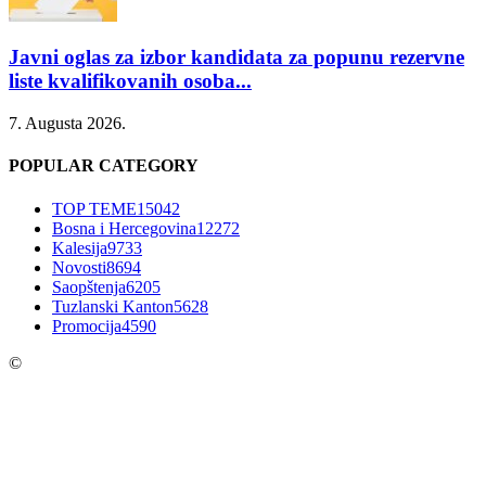
Javni oglas za izbor kandidata za popunu rezervne
liste kvalifikovanih osoba...
7. Augusta 2026.
POPULAR CATEGORY
TOP TEME
15042
Bosna i Hercegovina
12272
Kalesija
9733
Novosti
8694
Saopštenja
6205
Tuzlanski Kanton
5628
Promocija
4590
©