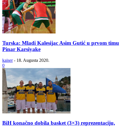
Turska: Mladi Kalesijac Asim Gutić u prvom timu
Pinar Karsiyake
kaiser
-
18. Augusta 2020.
0
BiH konačno dobila basket (3×3) reprezentaciju,