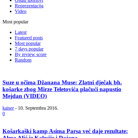
Ostali sportovi
Reprezentacija
Video
Most popular
Latest
Featured posts
Most popular
7 days popular
By review score
Random
Suze u očima Džanana Muse: Zlatni dječak bh.
košarke zbog Mirze Teletovića plačući napustio
Mejdan (VIDEO)
kaiser
-
10. Septembra 2016.
0
Košarkaški kamp Asima Parsa već daje rezultate:
Alma Alić iz Kalesije i Dajana...