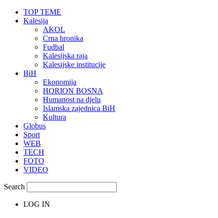
TOP TEME
Kalesija
AKOL
Crna hronika
Fudbal
Kalesijska raja
Kalesijske institucije
BiH
Ekonomija
HORION BOSNA
Humanost na djelu
Islamska zajednica BiH
Kultura
Globus
Sport
WEB
TECH
FOTO
VIDEO
Search
LOG IN