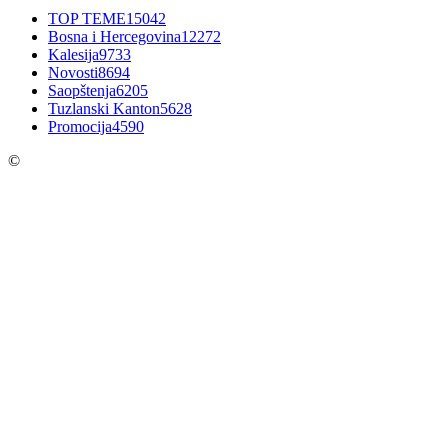
TOP TEME
15042
Bosna i Hercegovina
12272
Kalesija
9733
Novosti
8694
Saopštenja
6205
Tuzlanski Kanton
5628
Promocija
4590
©