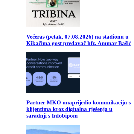
Večeras (petak, 07.08.2026) na stadionu u
Kikačima gost predavač hfz. Ammar Bašić
Partner MKO unaprijedio komunikaciju s
klijentima kroz digitalna rješenja u
saradnji s Infobipom