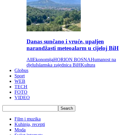
Danas sunčano i vruće, upaljen
narandžasti meteoalarm u cijeloj BiH
All
Ekonomija
HORION BOSNA
Humanost na
djelu
Islamska zajednica BiH
Kultura
Globus
Sport
WEB
TECH
FOTO
VIDEO
Film i muzika
Kuhinja, recepti
Moda