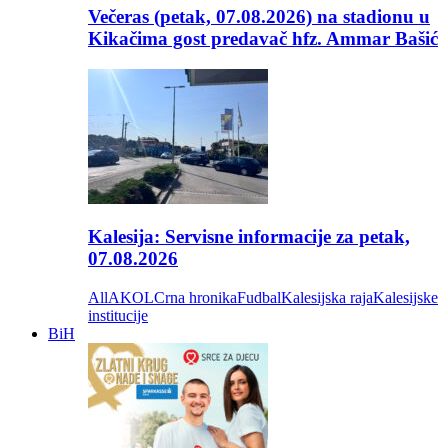
Večeras (petak, 07.08.2026) na stadionu u
Kikačima gost predavač hfz. Ammar Bašić
Kalesija: Servisne informacije za petak,
07.08.2026
All
AKOL
Crna hronika
Fudbal
Kalesijska raja
Kalesijske
institucije
BiH