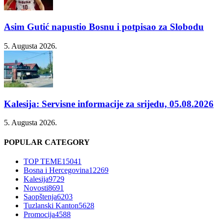
Asim Gutić napustio Bosnu i potpisao za Slobodu
5. Augusta 2026.
Kalesija: Servisne informacije za srijedu, 05.08.2026
5. Augusta 2026.
POPULAR CATEGORY
TOP TEME
15041
Bosna i Hercegovina
12269
Kalesija
9729
Novosti
8691
Saopštenja
6203
Tuzlanski Kanton
5628
Promocija
4588