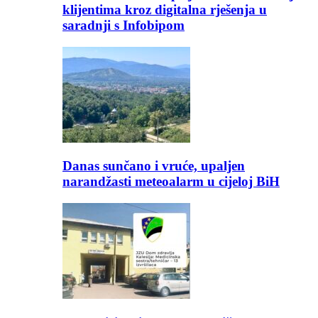
klijentima kroz digitalna rješenja u
saradnji s Infobipom
Danas sunčano i vruće, upaljen
narandžasti meteoalarm u cijeloj BiH