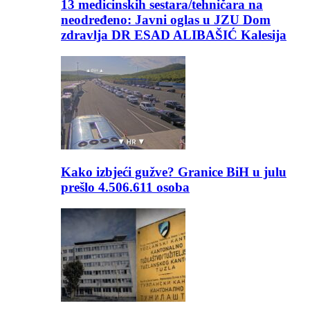
13 medicinskih sestara/tehničara na
neodređeno: Javni oglas u JZU Dom
zdravlja DR ESAD ALIBAŠIĆ Kalesija
Kako izbjeći gužve? Granice BiH u julu
prešlo 4.506.611 osoba