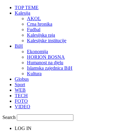
TOP TEME
Kalesija
AKOL
Crna hronika
Fudbal
Kalesijska raja
Kalesijske institucije
BiH
Ekonomija
HORION BOSNA
Humanost na djelu
Islamska zajednica BiH
Kultura
Globus
Sport
WEB
TECH
FOTO
VIDEO
Search
LOG IN