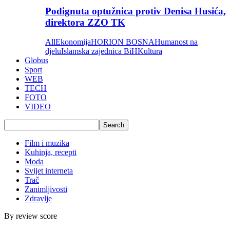
Podignuta optužnica protiv Denisa Husića,
direktora ZZO TK
All
Ekonomija
HORION BOSNA
Humanost na
djelu
Islamska zajednica BiH
Kultura
Globus
Sport
WEB
TECH
FOTO
VIDEO
Film i muzika
Kuhinja, recepti
Moda
Svijet interneta
Trač
Zanimljivosti
Zdravlje
By review score