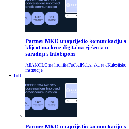
Partner MKO unaprijedio komunikaciju s
klijentima kroz digitalna rješenja u
saradnji s Infobipom
All
AKOL
Crna hronika
Fudbal
Kalesijska raja
Kalesijske
institucije
BiH
Partner MKO unaprijedio komunikaciju s