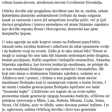
i da budemo svoji na svome. Zašto je to tako nekad bilo? Nismo to
mogli iz razloga što smo tada bili islamski nedostupni jedni drugima,
bratski pocijepani, fizički raspršeni i bošnjački neumreženi. Aktuelna
Islamska zajednica, kao krovna institucija muslimana, ne pristaje da
se kao muslimani Bošnjaci osjećamo nemoćno i beznadežno. Mi
koji smo danas u strukturama Islamske zajednice, uzdamo se u
Allahovu moć i pomoć, i želimo u tom pogledu imati moćne
muslimane Bošnjake koji će razumjevati vrijeme u kome živimo. I
da starim i mladim generacijama Bošnjaka ispričamo sve halal
“bosanske bajke”. Uložićemo sve napore da na ovim našim
prostorima mlade generacije njeguju bosansku tradiciju, očišćenu od
primjesa vjerovanja u Mitru, Lata, Hubela, Menata, Uzata, Jeuka,
Nesra. Od Allaha, azze ve dželle, samo dovama pomoć tražimo. I to
je, uglavnom, suština Orlićkog dovišta i dove kao generalne
odrednice u zahvaljivanju Uzvišenom Stvoritelju.
Sveobuhvatno uzev, mi ne idemo u prošlost po svaku cijenu. Orlić
nije i nikad neće biti lokalitet praslavenskih svetkovina. Orlić je naša
duhovna i tradicijska radionica. Ovdje, braćo i sestre, ko god danas
boravi, neće ni mali ni veliki hadž obaviti. Ibadet ovdje ima istu
dimenziju kao i naš ibadet u našim džamijama i privatnim kućama.
Našim današnjim “penjanjem” na Orlić ne znači da smo postali
hadžije. Danas smo na Orliću da javno hvalimo naš dini-islam, da
iznova ponudimo i pokažemo kur'ansko-sunnetske postulate islama,
a ne neko pagansko i idolatrijsko zanovijetanje. Pagani nismo, i