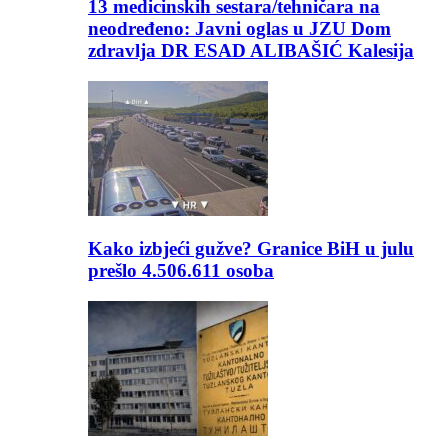
13 medicinskih sestara/tehničara na
neodređeno: Javni oglas u JZU Dom
zdravlja DR ESAD ALIBAŠIĆ Kalesija
Kako izbjeći gužve? Granice BiH u julu
prešlo 4.506.611 osoba