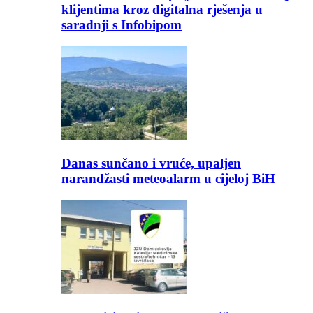
klijentima kroz digitalna rješenja u
saradnji s Infobipom
Danas sunčano i vruće, upaljen
narandžasti meteoalarm u cijeloj BiH