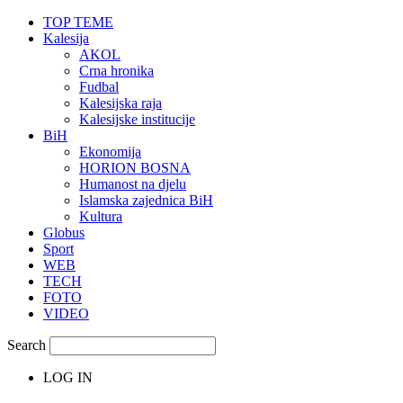
TOP TEME
Kalesija
AKOL
Crna hronika
Fudbal
Kalesijska raja
Kalesijske institucije
BiH
Ekonomija
HORION BOSNA
Humanost na djelu
Islamska zajednica BiH
Kultura
Globus
Sport
WEB
TECH
FOTO
VIDEO
Search
LOG IN