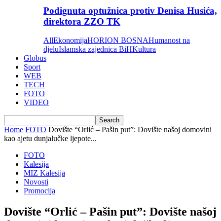
Podignuta optužnica protiv Denisa Husića,
direktora ZZO TK
All
Ekonomija
HORION BOSNA
Humanost na
djelu
Islamska zajednica BiH
Kultura
Globus
Sport
WEB
TECH
FOTO
VIDEO
Home
FOTO
Dovište “Orlić – Pašin put”: Dovište našoj domovini
kao ajetu dunjalučke ljepote...
FOTO
Kalesija
MIZ Kalesija
Novosti
Promocija
Dovište “Orlić – Pašin put”: Dovište našoj