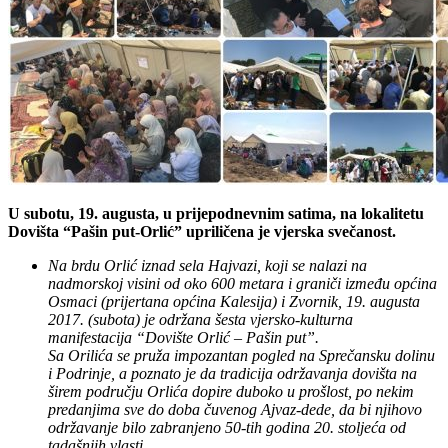
U subotu, 19. augusta, u prijepodnevnim satima, na lokalitetu
Dovišta “Pašin put-Orlić” upriličena je vjerska svečanost.
Na brdu Orlić iznad sela Hajvazi, koji se nalazi na
nadmorskoj visini od oko 600 metara i graniči između općina
Osmaci (prijertana općina Kalesija) i Zvornik, 19. augusta
2017. (subota) je održana šesta vjersko-kulturna
manifestacija “Dovište Orlić – Pašin put”.
Sa Orilića se pruža impozantan pogled na Sprečansku dolinu
i Podrinje, a poznato je da tradicija održavanja dovišta na
širem području Orlića dopire duboko u prošlost, po nekim
predanjima sve do doba čuvenog Ajvaz-dede, da bi njihovo
održavanje bilo zabranjeno 50-tih godina 20. stoljeća od
tadašnjih vlasti.