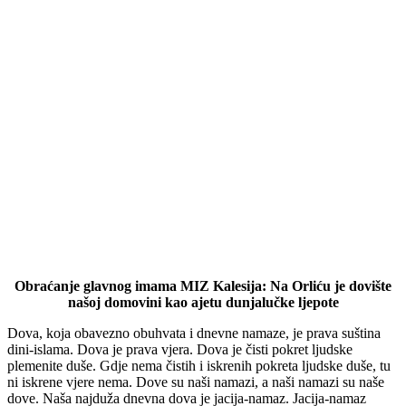
Obraćanje glavnog imama MIZ Kalesija: Na Orliću je dovište
našoj domovini kao ajetu dunjalučke ljepote
Dova, koja obavezno obuhvata i dnevne namaze, je prava suština
dini-islama. Dova je prava vjera. Dova je čisti pokret ljudske
plemenite duše. Gdje nema čistih i iskrenih pokreta ljudske duše, tu
ni iskrene vjere nema. Dove su naši namazi, a naši namazi su naše
dove. Naša najduža dnevna dova je jacija-namaz. Jacija-namaz
vrhuni kunut-dovom, skrušenom dovom Uzvišenom Stvoritelju.
Orlićko dovište nije proglašeno dovištem zato što se, možda, nekim
ljubiteljima planinske ambijetalnosti ćeifnulo da imaju osiguran
kutak za razonodu i nove još neispričane lovačke priče, već je (još
davno) proglašeno i iznova utemeljeno od strane Islamske zajednice
kao dovište topraku Bosni i Hercegovini, domovini kao ajetu
dunjalučke ljepote.
U toku agresije na naše krajeve nismo na Pašinom putu/Orliću
iskazali neku zavidnu hrabrost i odlučnost da rahat opstanemo ovdje