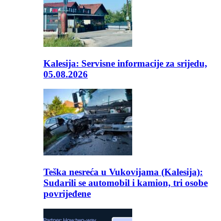
Kalesija: Servisne informacije za srijedu,
05.08.2026
Teška nesreća u Vukovijama (Kalesija):
Sudarili se automobil i kamion, tri osobe
povrijeđene