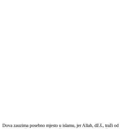
Dova zauzima posebno mjesto u islamu, jer Allah, dž.š., traži od
ljudi da Mu čine dovu pojedinačno ili u skupu, to jest u džematu.
Danas na dovištu Orlić, nas nekoliko stotina vjernika i vjernica
činimo dovu Uzvišenom Stvoritelju u džematu, u skupini, i lijepo je
da se naše “Amin, ja Rabbi!” razliježe ovim prostorom. Danas smo
ovdje sa posebnim nijjetom, sa nijjetom u kog smo unijeli našu
poniznost, ustrajnost i iskrenost. Danas smo posebno spremni
usvojiti Uputstvo iz Allahove knjige Kur'ana:
“A kad te robovi Moji za Mene upitaju, Ja sam, sigurno, blizu:
odazivam se molbi molitelja kad Me zamoli. Zato neka oni pozivu
Mome udovolje i neka vjeruju u Mene, da bi bili na Pravome putu.”