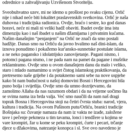
potomci pagana nismo, i ne pada nam na pamet da pagane i mušrike
reklamiramo. Ovdje smo u ovom današnjem danu da malo i veliko,
staro i mlado namamimo u svijet čistog islamskog praktikovanja, da
pretresemo naše grijehe i da potaknemo sami sebe na nove uspjehe
kako bi nam budućnost u našoj domovini Bosni i Hercegovini bila
puno bolja i svijetlija. Ovdje smo da umno dozrijevamo, da
zamolimo Allaha da nas razumom obdari i da na vrijeme uočimo šta
se svima nama iza brda valja. Već smo naučili da nam naš dragi
toprak Bosna i Hercegovina stoji na četiri čvrsta stuba: narod, vjera,
kultura i tradicija. Na ovom Pašinom putu/Orliću, branici tradicije
Bošnjaka su: čuvanje namaza da nam iz vakta ne izađe, založene
tave i pečenje pekmeza u tim tavama, lonci i tendžere u kojima se
vare krompiri, žar u kome se peku krompiri, ćurte i pecari, trčanje
djece u džakovima, natezanje konopca i sl. Sve ovo navedeno je
okosnica našeg okupljanja ovdje, ali i u svim mjestima povratka. A
srčika okupljanja na Pašinom putu/Orliću je da vječno sa našim
bošnjačkim porodicama ostanemo u ita'atu (pokornosti) Bogu
Dragome. Samo tako i nikako drugačije!