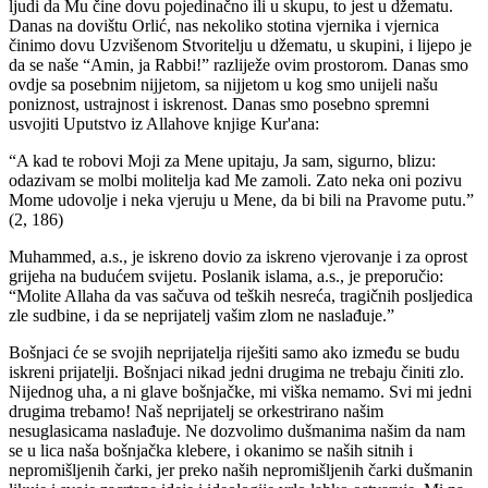
(2, 186)
Muhammed, a.s., je iskreno dovio za iskreno vjerovanje i za oprost
grijeha na budućem svijetu. Poslanik islama, a.s., je preporučio:
“Molite Allaha da vas sačuva od teških nesreća, tragičnih posljedica
zle sudbine, i da se neprijatelj vašim zlom ne naslađuje.”
Bošnjaci će se svojih neprijatelja riješiti samo ako između se budu
iskreni prijatelji. Bošnjaci nikad jedni drugima ne trebaju činiti zlo.
Nijednog uha, a ni glave bošnjačke, mi viška nemamo. Svi mi jedni
drugima trebamo! Naš neprijatelj se orkestrirano našim
nesuglasicama naslađuje. Ne dozvolimo dušmanima našim da nam
se u lica naša bošnjačka klebere, i okanimo se naših sitnih i
nepromišljenih čarki, jer preko naših nepromišljenih čarki dušmanin
likuje i svoje zacrtane ideje i ideologije vrlo lahko ostvaruje. Mi na
taj luksus nemamo tapiju (nadležnost). Definitivno!
Evaluacija današnjeg našeg prisustva na Pašinom putu/Orliću je
jasna: Allahu naš, mi Te priznajemo za Jednog i Jedinog, priznajemo
Te za našeg Gospodara na svim uzvišenjima, na svim planinama i u
svim dolinama, a hodajuće novokomponovane idole, u ljudskom
suretu, potpuno ignorišemo. Naša današnja fizička i duhovna
prisutnost na Orliću je, ako Bog da, dova za domovinu Bosnu i
Hercegovinu, kao ajetu ljepote ovog prolaznoga svijeta.
Enver ef. Alić