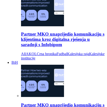
Partner MKO unaprijedio komunikaciju s
klijentima kroz digitalna rješenja u
saradnji s Infobipom
All
AKOL
Crna hronika
Fudbal
Kalesijska raja
Kalesijske
institucije
BiH
Partner MKO unaprijedio komunikaciju s