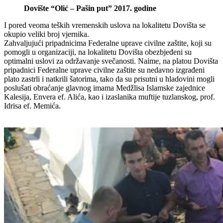
Dovište “Olić – Pašin put” 2017. godine
I pored veoma teških vremenskih uslova na lokalitetu Dovišta se
okupio veliki broj vjernika.
Zahvaljujući pripadnicima Federalne uprave civilne zaštite, koji su
pomogli u organizaciji, na lokalitetu Dovišta obezbjeđeni su
optimalni uslovi za održavanje svečanosti. Naime, na platou Dovišta
pripadnici Federalne uprave civilne zaštite su nedavno izgrađeni
plato zastrli i natkrili šatorima, tako da su prisutni u hladovini mogli
poslušati obraćanje glavnog imama Medžlisa Islamske zajednice
Kalesija, Envera ef. Alića, kao i izaslanika muftije tuzlanskog, prof.
Idrisa ef. Memića.