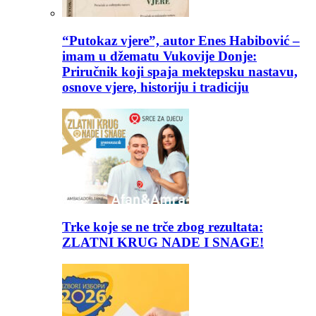
“Putokaz vjere”, autor Enes Habibović –
imam u džematu Vukovije Donje:
Priručnik koji spaja mektepsku nastavu,
osnove vjere, historiju i tradiciju
Trke koje se ne trče zbog rezultata:
ZLATNI KRUG NADE I SNAGE!