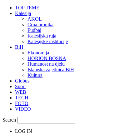
TOP TEME
Kalesija
AKOL
Crna hronika
Fudbal
Kalesijska raja
Kalesijske institucije
BiH
Ekonomija
HORION BOSNA
Humanost na djelu
Islamska zajednica BiH
Kultura
Globus
Sport
WEB
TECH
FOTO
VIDEO
Search
LOG IN