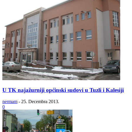
U TK najažurniji općinski sudovi u Tuzli i Kalesiji
nermam
-
25. Decembra 2013.
0