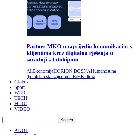
Partner MKO unaprijedio komunikaciju s
klijentima kroz digitalna rješenja u
saradnji s Infobipom
All
Ekonomija
HORION BOSNA
Humanost na
djelu
Islamska zajednica BiH
Kultura
Globus
Sport
WEB
TECH
FOTO
VIDEO
AKOL