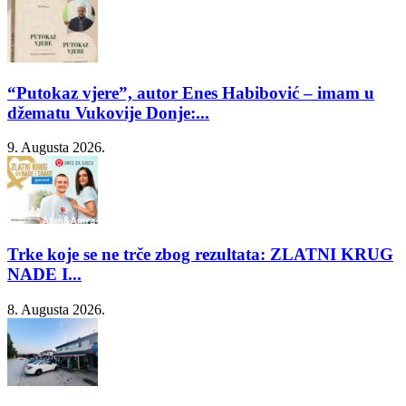
“Putokaz vjere”, autor Enes Habibović – imam u
džematu Vukovije Donje:...
9. Augusta 2026.
Trke koje se ne trče zbog rezultata: ZLATNI KRUG
NADE I...
8. Augusta 2026.