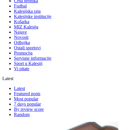
Crna hronika
Fudbal
Kalesijska raja
Kalesijske institucije
Košarka
MIZ Kalesija
Najave
Novosti
Odbojka
Ostali sportovi
Promocija
Servisne informacije
Sport u Kalesiji
Vi pitate
Latest
Latest
Featured posts
Most popular
7 days popular
By review score
Random