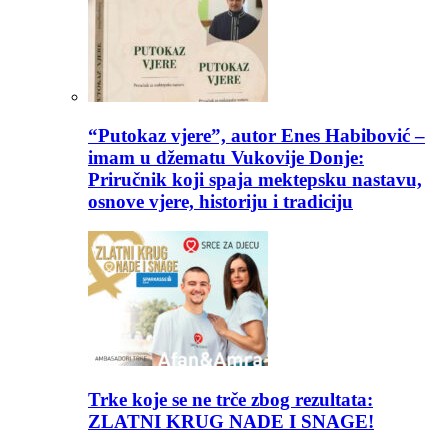
“Putokaz vjere”, autor Enes Habibović –
imam u džematu Vukovije Donje:
Priručnik koji spaja mektepsku nastavu,
osnove vjere, historiju i tradiciju
Trke koje se ne trče zbog rezultata:
ZLATNI KRUG NADE I SNAGE!