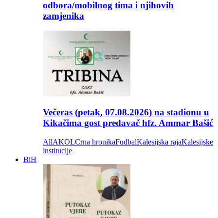
odbora/mobilnog tima i njihovih
zamjenika
Večeras (petak, 07.08.2026) na stadionu u
Kikačima gost predavač hfz. Ammar Bašić
All
AKOL
Crna hronika
Fudbal
Kalesijska raja
Kalesijske
institucije
BiH