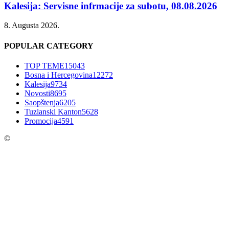
Kalesija: Servisne infrmacije za subotu, 08.08.2026
8. Augusta 2026.
POPULAR CATEGORY
TOP TEME
15043
Bosna i Hercegovina
12272
Kalesija
9734
Novosti
8695
Saopštenja
6205
Tuzlanski Kanton
5628
Promocija
4591
©