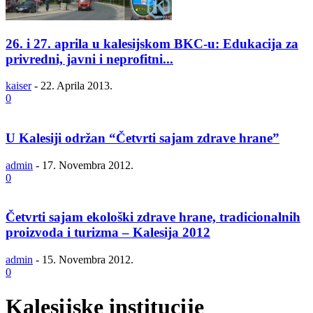
26. i 27. aprila u kalesijskom BKC-u: Edukacija za
privredni, javni i neprofitni...
kaiser
-
22. Aprila 2013.
0
U Kalesiji održan “Četvrti sajam zdrave hrane”
admin
-
17. Novembra 2012.
0
Četvrti sajam ekološki zdrave hrane, tradicionalnih
proizvoda i turizma – Kalesija 2012
admin
-
15. Novembra 2012.
0
Kalesijske institucije