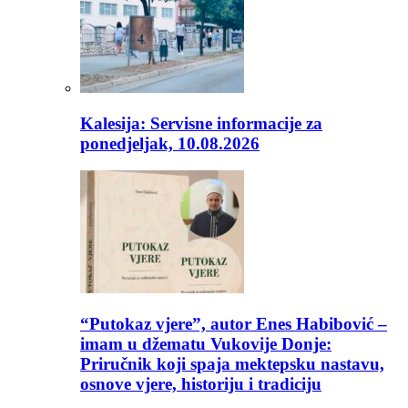
Kalesija: Servisne informacije za
ponedjeljak, 10.08.2026
“Putokaz vjere”, autor Enes Habibović –
imam u džematu Vukovije Donje:
Priručnik koji spaja mektepsku nastavu,
osnove vjere, historiju i tradiciju