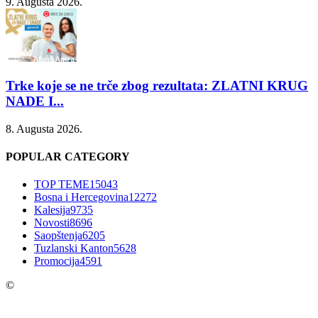
9. Augusta 2026.
Trke koje se ne trče zbog rezultata: ZLATNI KRUG
NADE I...
8. Augusta 2026.
POPULAR CATEGORY
TOP TEME
15043
Bosna i Hercegovina
12272
Kalesija
9735
Novosti
8696
Saopštenja
6205
Tuzlanski Kanton
5628
Promocija
4591
©