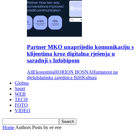
Partner MKO unaprijedio komunikaciju s
klijentima kroz digitalna rješenja u
saradnji s Infobipom
All
Ekonomija
HORION BOSNA
Humanost na
djelu
Islamska zajednica BiH
Kultura
Globus
Sport
WEB
TECH
FOTO
VIDEO
Home
Authors
Posts by ee eee