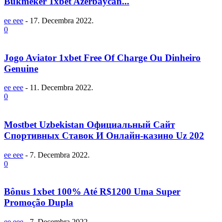
Bukmeker 1xbet Azerbaycan...
ee eee
-
17. Decembra 2022.
0
Jogo Aviator 1xbet Free Of Charge Ou Dinheiro
Genuine
ee eee
-
11. Decembra 2022.
0
Mostbet Uzbekistan Официальный Сайт
Спортивных Ставок И Онлайн-казино Uz 202
ee eee
-
7. Decembra 2022.
0
Bônus 1xbet 100% Até R$1200 Uma Super
Promoção Dupla
ee eee
-
7. Decembra 2022.