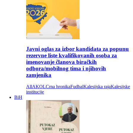
Javni oglas za izbor kandidata za popunu
rezervne liste kvalifikovanih osoba za
imenovanje članova biračkih
odbora/mobilnog tima i njihovih
zamjenika
All
AKOL
Crna hronika
Fudbal
Kalesijska raja
Kalesijske
institucije
BiH