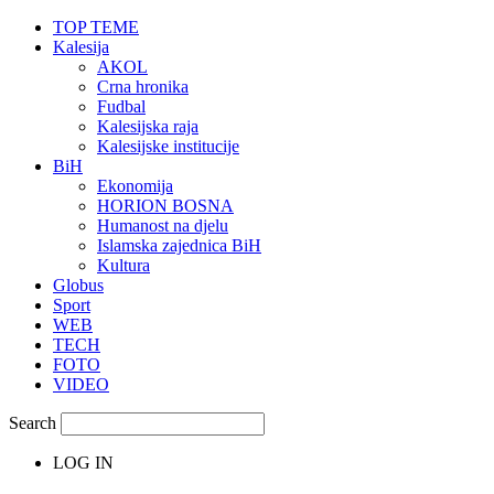
TOP TEME
Kalesija
AKOL
Crna hronika
Fudbal
Kalesijska raja
Kalesijske institucije
BiH
Ekonomija
HORION BOSNA
Humanost na djelu
Islamska zajednica BiH
Kultura
Globus
Sport
WEB
TECH
FOTO
VIDEO
Search
LOG IN