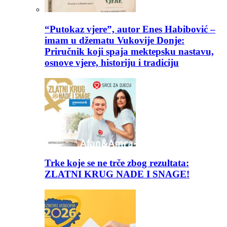
“Putokaz vjere”, autor Enes Habibović –
imam u džematu Vukovije Donje:
Priručnik koji spaja mektepsku nastavu,
osnove vjere, historiju i tradiciju
Trke koje se ne trče zbog rezultata:
ZLATNI KRUG NADE I SNAGE!