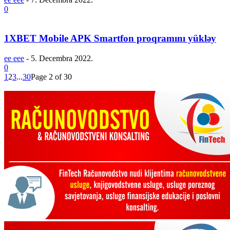
0
1XBET Mobile APK Smartfon proqramını yükləy
ee eee
-
5. Decembra 2022.
0
1
2
3
...
30
Page 2 of 30