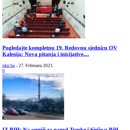
Pogledajte kompletnu 19. Redovnu sjednicu OV
Kalesija: Nova pitanja i inicijative,...
nkp.ba
-
27. Februara 2023.
0
IZ BIH: Na sergiji za narod Turske i Sirije u BiH...