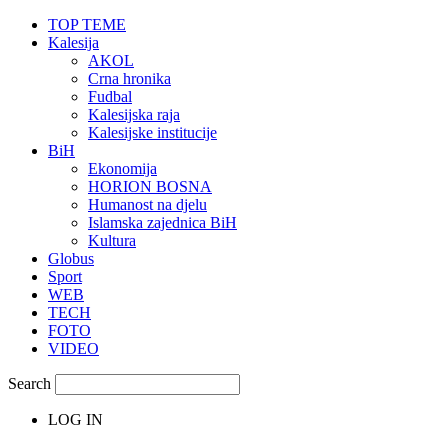
TOP TEME
Kalesija
AKOL
Crna hronika
Fudbal
Kalesijska raja
Kalesijske institucije
BiH
Ekonomija
HORION BOSNA
Humanost na djelu
Islamska zajednica BiH
Kultura
Globus
Sport
WEB
TECH
FOTO
VIDEO
Search
LOG IN