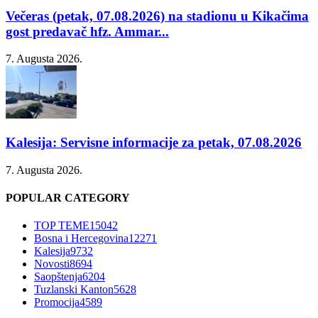
Večeras (petak, 07.08.2026) na stadionu u Kikačima
gost predavač hfz. Ammar...
7. Augusta 2026.
Kalesija: Servisne informacije za petak, 07.08.2026
7. Augusta 2026.
POPULAR CATEGORY
TOP TEME
15042
Bosna i Hercegovina
12271
Kalesija
9732
Novosti
8694
Saopštenja
6204
Tuzlanski Kanton
5628
Promocija
4589