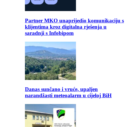
Partner MKO unaprijedio komunikaciju s
klijentima kroz digitalna rješenja u
saradnji s Infobipom
Danas sunčano i vruće, upaljen
narandžasti meteoalarm u cijeloj BiH