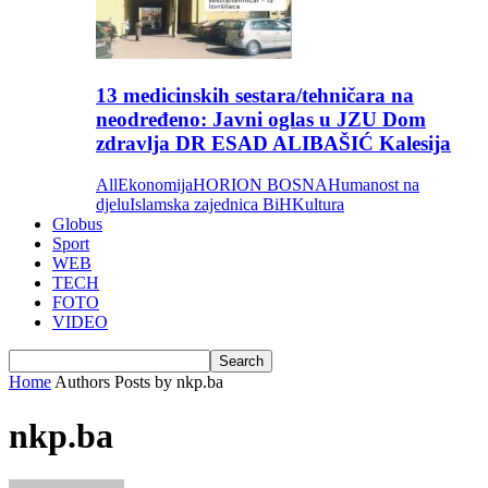
13 medicinskih sestara/tehničara na
neodređeno: Javni oglas u JZU Dom
zdravlja DR ESAD ALIBAŠIĆ Kalesija
All
Ekonomija
HORION BOSNA
Humanost na
djelu
Islamska zajednica BiH
Kultura
Globus
Sport
WEB
TECH
FOTO
VIDEO
Home
Authors
Posts by nkp.ba
nkp.ba