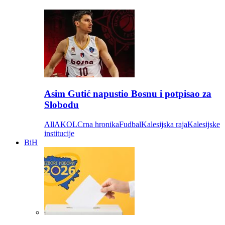
Asim Gutić napustio Bosnu i potpisao za
Slobodu
All
AKOL
Crna hronika
Fudbal
Kalesijska raja
Kalesijske
institucije
BiH