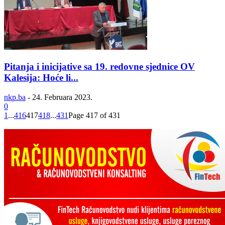
Pitanja i inicijative sa 19. redovne sjednice OV
Kalesija: Hoće li...
nkp.ba
-
24. Februara 2023.
0
1
...
416
417
418
...
431
Page 417 of 431