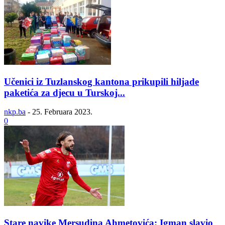
Učenici iz Tuzlanskog kantona prikupili hiljade
paketića za djecu u Turskoj...
nkp.ba
-
25. Februara 2023.
0
Stare navike Mersudina Ahmetovića: Igman slavio