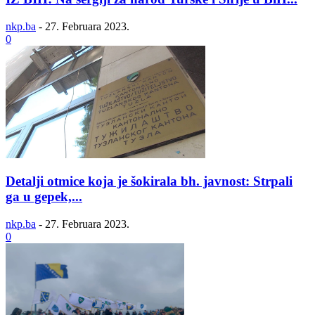
nkp.ba
-
27. Februara 2023.
0
Detalji otmice koja je šokirala bh. javnost: Strpali
ga u gepek,...
nkp.ba
-
27. Februara 2023.
0