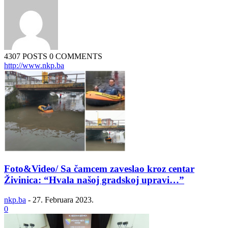
4307 POSTS
0 COMMENTS
http://www.nkp.ba
Foto&Video/ Sa čamcem zaveslao kroz centar
Živinica: “Hvala našoj gradskoj upravi…”
nkp.ba
-
27. Februara 2023.
0