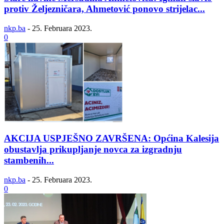
protiv Željezničara, Ahmetović ponovo strijelac...
nkp.ba
-
25. Februara 2023.
0
AKCIJA USPJEŠNO ZAVRŠENA: Općina Kalesija
obustavlja prikupljanje novca za izgradnju
stambenih...
nkp.ba
-
25. Februara 2023.
0