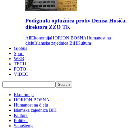
Podignuta optužnica protiv Denisa Husića,
direktora ZZO TK
All
Ekonomija
HORION BOSNA
Humanost na
djelu
Islamska zajednica BiH
Kultura
Globus
Sport
WEB
TECH
FOTO
VIDEO
Ekonomija
HORION BOSNA
Humanost na djelu
Islamska zajednica BiH
Kultura
Politika
Saopštenja