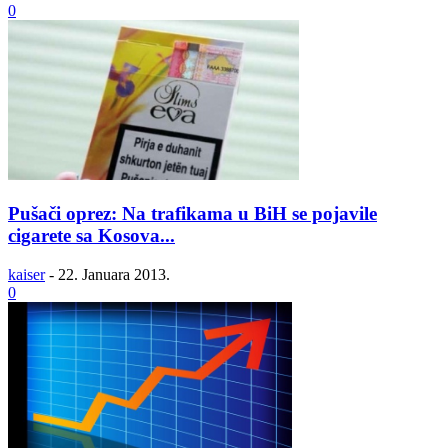
0
Pušači oprez: Na trafikama u BiH se pojavile
cigarete sa Kosova...
kaiser
-
22. Januara 2013.
0