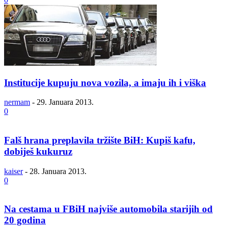
Institucije kupuju nova vozila, a imaju ih i viška
nermam
-
29. Januara 2013.
0
Falš hrana preplavila tržište BiH: Kupiš kafu,
dobiješ kukuruz
kaiser
-
28. Januara 2013.
0
Na cestama u FBiH najviše automobila starijih od
20 godina