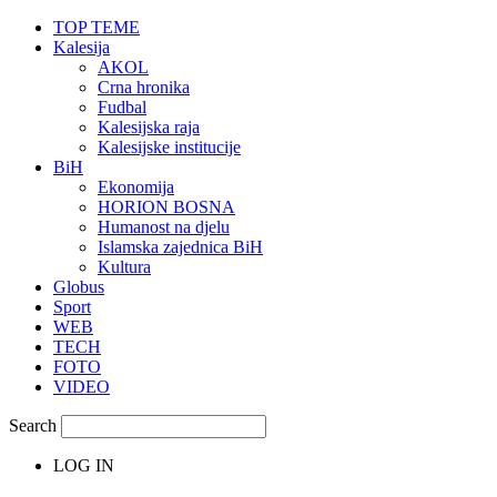
TOP TEME
Kalesija
AKOL
Crna hronika
Fudbal
Kalesijska raja
Kalesijske institucije
BiH
Ekonomija
HORION BOSNA
Humanost na djelu
Islamska zajednica BiH
Kultura
Globus
Sport
WEB
TECH
FOTO
VIDEO
Search
LOG IN