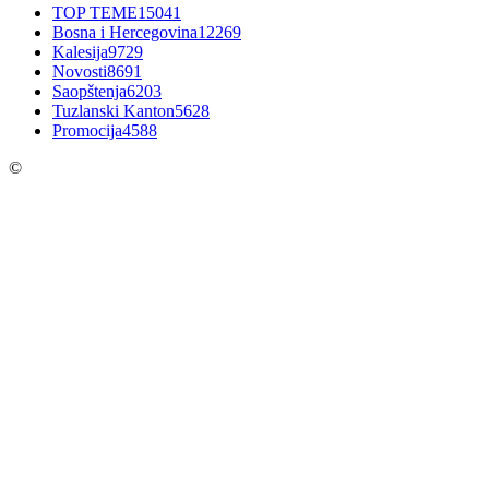
TOP TEME
15041
Bosna i Hercegovina
12269
Kalesija
9729
Novosti
8691
Saopštenja
6203
Tuzlanski Kanton
5628
Promocija
4588
©