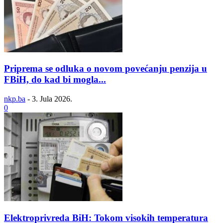
Priprema se odluka o novom povećanju penzija u
FBiH, do kad bi mogla...
nkp.ba
-
3. Jula 2026.
0
Elektroprivreda BiH: Tokom visokih temperatura