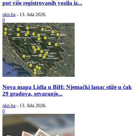
put više registrovanih vozila iz...
nkp.ba
-
13. Jula 2026.
0
Nova mapa Lidla u BiH: Njemački lanac stiže u čak
29 gradova, otvaranje...
nkp.ba
-
13. Jula 2026.
0