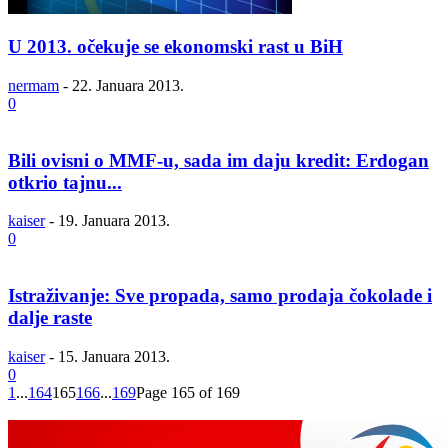
U 2013. očekuje se ekonomski rast u BiH
nermam
-
22. Januara 2013.
0
Bili ovisni o MMF-u, sada im daju kredit: Erdogan
otkrio tajnu...
kaiser
-
19. Januara 2013.
0
Istraživanje: Sve propada, samo prodaja čokolade i
dalje raste
kaiser
-
15. Januara 2013.
0
1
...
164
165
166
...
169
Page 165 of 169