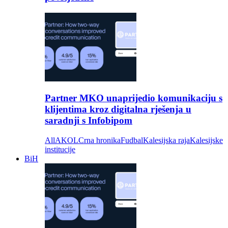
Partner MKO unaprijedio komunikaciju s
klijentima kroz digitalna rješenja u
saradnji s Infobipom
All
AKOL
Crna hronika
Fudbal
Kalesijska raja
Kalesijske
institucije
BiH