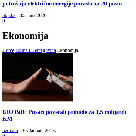
potrošnja električne energije porasla za 20 posto
nkp.ba
-
30. Juna 2026.
0
Ekonomija
Home
Bosna i Hercegovina
Ekonomija
UIO BiH: Pušači povećali prihode za 3,5 milijardi
KM
nermam
-
30. Januara 2013.
0