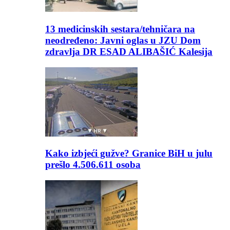
13 medicinskih sestara/tehničara na
neodređeno: Javni oglas u JZU Dom
zdravlja DR ESAD ALIBAŠIĆ Kalesija
Kako izbjeći gužve? Granice BiH u julu
prešlo 4.506.611 osoba