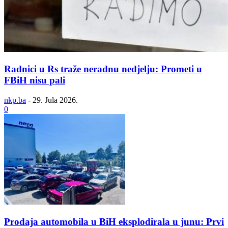
Radnici u Rs traže neradnu nedjelju: Prometi u
FBiH nisu pali
nkp.ba
-
29. Jula 2026.
0
Prodaja automobila u BiH eksplodirala u junu: Prvi