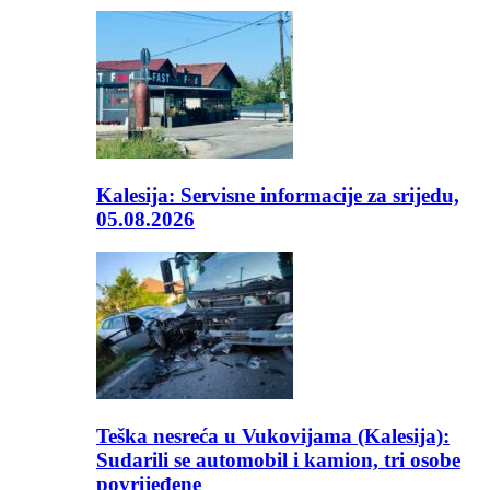
Kalesija: Servisne informacije za srijedu,
05.08.2026
Teška nesreća u Vukovijama (Kalesija):
Sudarili se automobil i kamion, tri osobe
povrijeđene