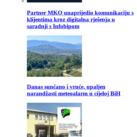
Partner MKO unaprijedio komunikaciju s
klijentima kroz digitalna rješenja u
saradnji s Infobipom
Danas sunčano i vruće, upaljen
narandžasti meteoalarm u cijeloj BiH