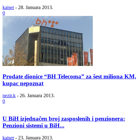
kaiser
-
28. Januara 2013.
0
Prodate dionice “BH Telecoma” za šest miliona KM,
kupac nepoznat
nezir.k
-
26. Januara 2013.
0
U BiH izjednačen broj zasposlenih i penzionera:
Penzioni sistemi u BiH...
kaiser
-
23. Januara 2013.