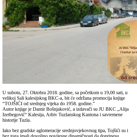
U subotu, 27. Oktobra 2018. godine, sa početkom u 19,00 sati, u
velikoj Sali kalesijskog BKC-a, bit će održana promocija knjige
“TOJŠIĆI od srednjeg vijeka do 1958. godine.”
Autor knjige je Damir Bošnjaković, a izdavači su JU BKC „Alija
Izetbegović“ Kalesija, Arhiv Tuzlanskog Kantona i savremene
historije Tuzla.
Iako bez gradske aglomeracije srednjovjekovnog tipa, Tojšići su i
bez toga imali dovoljno povijesne dinamičnosti da doprinesu