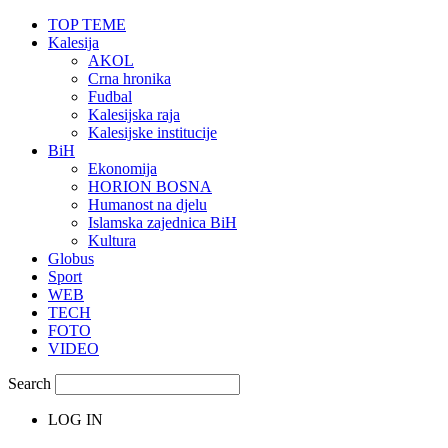
TOP TEME
Kalesija
AKOL
Crna hronika
Fudbal
Kalesijska raja
Kalesijske institucije
BiH
Ekonomija
HORION BOSNA
Humanost na djelu
Islamska zajednica BiH
Kultura
Globus
Sport
WEB
TECH
FOTO
VIDEO
Search
LOG IN