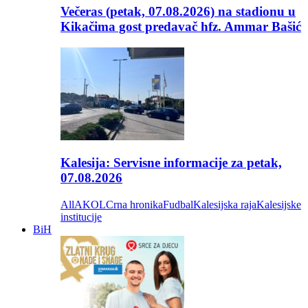
Večeras (petak, 07.08.2026) na stadionu u
Kikačima gost predavač hfz. Ammar Bašić
Kalesija: Servisne informacije za petak,
07.08.2026
All
AKOL
Crna hronika
Fudbal
Kalesijska raja
Kalesijske
institucije
BiH