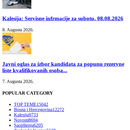
Kalesija: Servisne infrmacije za subotu, 08.08.2026
8. Augusta 2026.
Javni oglas za izbor kandidata za popunu rezervne
liste kvalifikovanih osoba...
7. Augusta 2026.
POPULAR CATEGORY
TOP TEME
15042
Bosna i Hercegovina
12272
Kalesija
9733
Novosti
8694
Saopštenja
6205