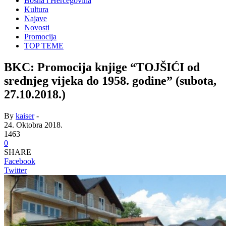
Bosna i Hercegovina
Kultura
Najave
Novosti
Promocija
TOP TEME
BKC: Promocija knjige “TOJŠIĆI od
srednjeg vijeka do 1958. godine” (subota,
27.10.2018.)
By
kaiser
-
24. Oktobra 2018.
1463
0
SHARE
Facebook
Twitter