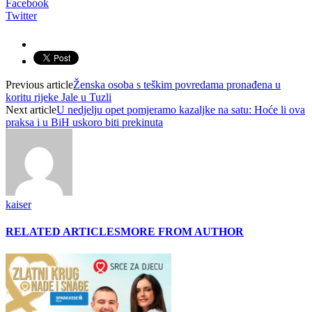
Facebook
Twitter
Previous article
Ženska osoba s teškim povredama pronađena u
koritu rijeke Jale u Tuzli
Next article
U nedjelju opet pomjeramo kazaljke na satu: Hoće li ova
praksa i u BiH uskoro biti prekinuta
kaiser
RELATED ARTICLES
MORE FROM AUTHOR