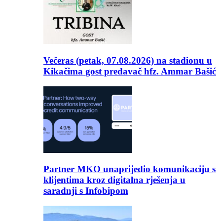
Večeras (petak, 07.08.2026) na stadionu u
Kikačima gost predavač hfz. Ammar Bašić
Partner MKO unaprijedio komunikaciju s
klijentima kroz digitalna rješenja u
saradnji s Infobipom