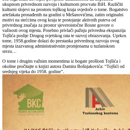
ukupnom privrednom razvoju i kulturnom procvatu BiH. Različiti
kulturni slojevi na prostoru tojškog kraja svjedoče o tome. Bogatstvo
artefakata pronađenih na gradini u Mešanovićima, zatim originalni
motivi na stećcima ovog kraja te postojanje aktivnih puteva od
privrednog značaja za prostor sjeveroistočne Bosne govore o
važnosti ovog mjesta. Posebno privlači pažnju privredna ekspanzija
Tojšića poslije Drugog svjetskog rata te razvoj obrazovanja. Uprkos
tome, 1958.godine dolazi do prestanka privrednog razvoja ovog
mjesta izazvanog administrativnim promjenama u tuzlanskom
srezu…
O tome i drugim važnim momentima iz bogate prošlosti Tojšića i
okoline pročitajte u knjizi autora Damira Bošnjakovića: “Tojšići od
srednjeg vijeka do 1958. godine”.