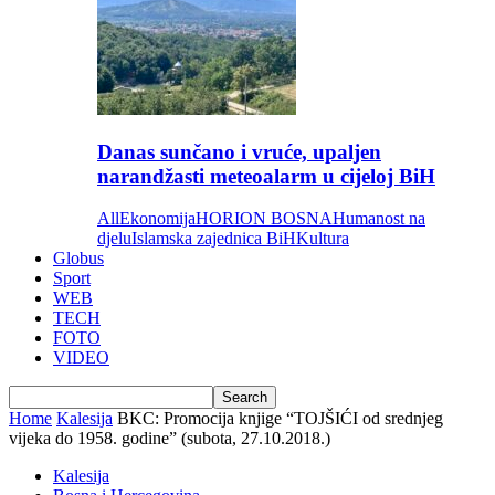
Danas sunčano i vruće, upaljen
narandžasti meteoalarm u cijeloj BiH
All
Ekonomija
HORION BOSNA
Humanost na
djelu
Islamska zajednica BiH
Kultura
Globus
Sport
WEB
TECH
FOTO
VIDEO
Home
Kalesija
BKC: Promocija knjige “TOJŠIĆI od srednjeg
vijeka do 1958. godine” (subota, 27.10.2018.)
Kalesija