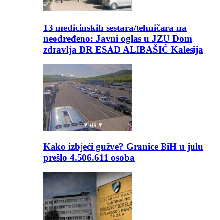
13 medicinskih sestara/tehničara na
neodređeno: Javni oglas u JZU Dom
zdravlja DR ESAD ALIBAŠIĆ Kalesija
Kako izbjeći gužve? Granice BiH u julu
prešlo 4.506.611 osoba