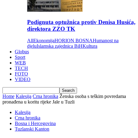
Podignuta optužnica protiv Denisa Husića,
direktora ZZO TK
All
Ekonomija
HORION BOSNA
Humanost na
djelu
Islamska zajednica BiH
Kultura
Globus
Sport
WEB
TECH
FOTO
VIDEO
Home
Kalesija
Crna hronika
Ženska osoba s teškim povredama
pronađena u koritu rijeke Jale u Tuzli
Kalesija
Crna hronika
Bosna i Hercegovina
Tuzlanski Kanton