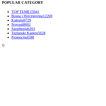
POPULAR CATEGORY
TOP TEME
15041
Bosna i Hercegovina
12269
Kalesija
9729
Novosti
8691
Saopštenja
6203
Tuzlanski Kanton
5628
Promocija
4588
©