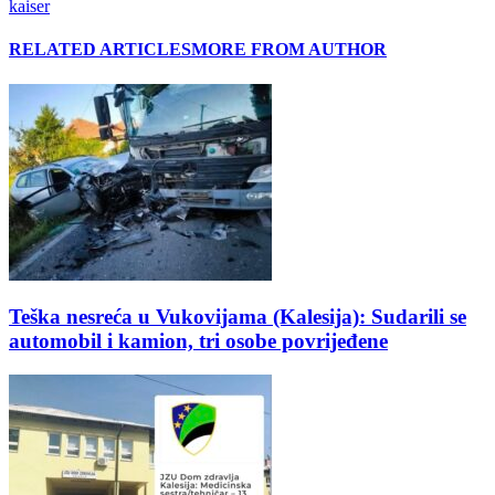
kaiser
RELATED ARTICLES
MORE FROM AUTHOR
Teška nesreća u Vukovijama (Kalesija): Sudarili se
automobil i kamion, tri osobe povrijeđene