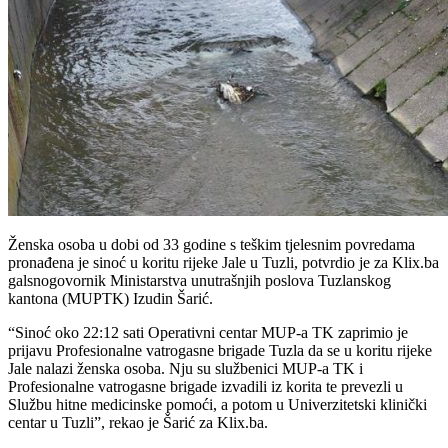
Ženska osoba u dobi od 33 godine s teškim tjelesnim povredama
pronađena je sinoć u koritu rijeke Jale u Tuzli, potvrdio je za Klix.ba
galsnogovornik Ministarstva unutrašnjih poslova Tuzlanskog
kantona (MUPTK) Izudin Šarić.
“Sinoć oko 22:12 sati Operativni centar MUP-a TK zaprimio je
prijavu Profesionalne vatrogasne brigade Tuzla da se u koritu rijeke
Jale nalazi ženska osoba. Nju su službenici MUP-a TK i
Profesionalne vatrogasne brigade izvadili iz korita te prevezli u
Službu hitne medicinske pomoći, a potom u Univerzitetski klinički
centar u Tuzli”, rekao je Šarić za Klix.ba.