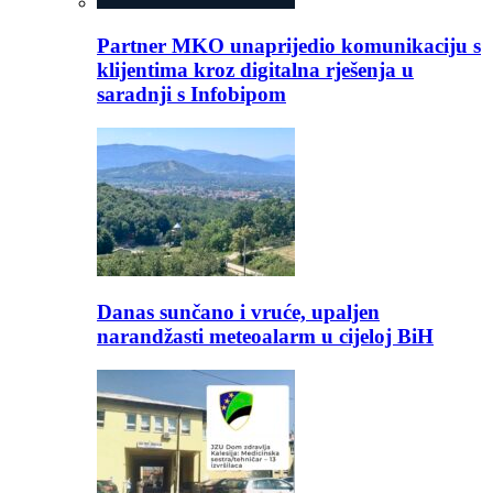
Partner MKO unaprijedio komunikaciju s
klijentima kroz digitalna rješenja u
saradnji s Infobipom
Danas sunčano i vruće, upaljen
narandžasti meteoalarm u cijeloj BiH