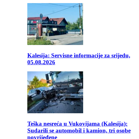
Kalesija: Servisne informacije za srijedu,
05.08.2026
Teška nesreća u Vukovijama (Kalesija):
Sudarili se automobil i kamion, tri osobe
povrijeđene