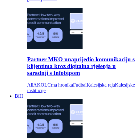
Partner MKO unaprijedio komunikaciju s
klijentima kroz digitalna rješenja u
saradnji s Infobipom
All
AKOL
Crna hronika
Fudbal
Kalesijska raja
Kalesijske
institucije
BiH