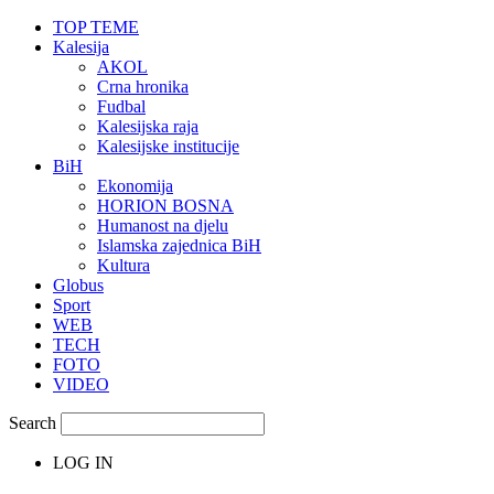
TOP TEME
Kalesija
AKOL
Crna hronika
Fudbal
Kalesijska raja
Kalesijske institucije
BiH
Ekonomija
HORION BOSNA
Humanost na djelu
Islamska zajednica BiH
Kultura
Globus
Sport
WEB
TECH
FOTO
VIDEO
Search
LOG IN