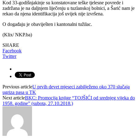
Kod 33-godišnjakinje su konstatovane teške tjelesne povrede i
zadržana je na daljnjem liječenju u tuzlanskoj bolnici, a Šarić nam je
rekao da njena identifikacija još uvijek nije izvršena.
O događaju je obaviješten i kantonalni tužilac.
(Klix/ NKP.ba)
SHARE
Facebook
Twitter
Previous article
U prvih devet mjeseci zabilježeno oko 370 slučaja
ugriza pasa u TK
Next article
BKC: Promocija knjige “TOJŠIĆI od srednjeg vijeka do
1958. godine” (subota, 27.10.2018.)