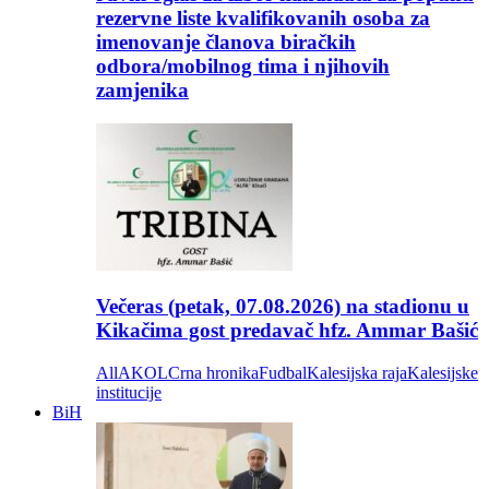
rezervne liste kvalifikovanih osoba za
imenovanje članova biračkih
odbora/mobilnog tima i njihovih
zamjenika
Večeras (petak, 07.08.2026) na stadionu u
Kikačima gost predavač hfz. Ammar Bašić
All
AKOL
Crna hronika
Fudbal
Kalesijska raja
Kalesijske
institucije
BiH