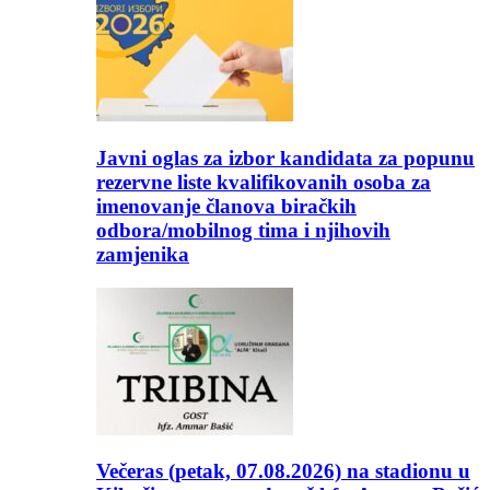
Javni oglas za izbor kandidata za popunu
rezervne liste kvalifikovanih osoba za
imenovanje članova biračkih
odbora/mobilnog tima i njihovih
zamjenika
Večeras (petak, 07.08.2026) na stadionu u