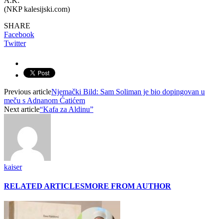
A.K.
(NKP kalesijski.com)
SHARE
Facebook
Twitter
Previous article
Njemački Bild: Sam Soliman je bio dopingovan u
meču s Adnanom Ćatićem
Next article
“Kafa za Aldinu”
kaiser
RELATED ARTICLES
MORE FROM AUTHOR