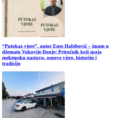
“Putokaz vjere”, autor Enes Habibović – imam u
džematu Vukovije Donje: Priručnik koji spaja
mektepsku nastavu, osnove vjere, historiju i
tradiciju