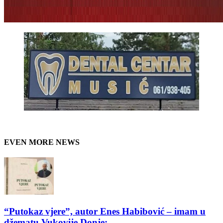
EVEN MORE NEWS
“Putokaz vjere”, autor Enes Habibović – imam u
džematu Vukovije Donje:...