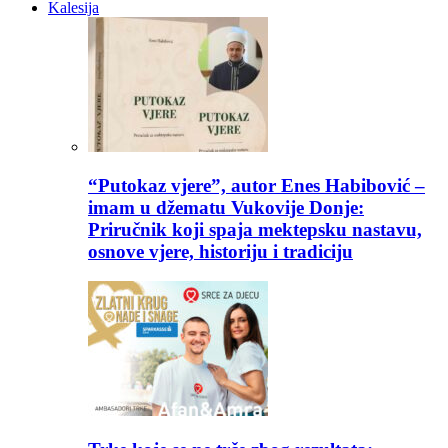
Kalesija
“Putokaz vjere”, autor Enes Habibović –
imam u džematu Vukovije Donje:
Priručnik koji spaja mektepsku nastavu,
osnove vjere, historiju i tradiciju