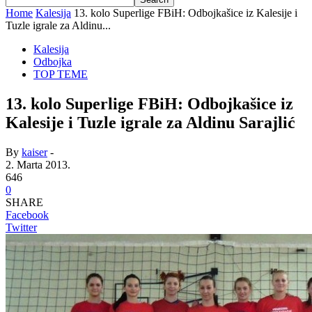
Home
Kalesija
13. kolo Superlige FBiH: Odbojkašice iz Kalesije i
Tuzle igrale za Aldinu...
Kalesija
Odbojka
TOP TEME
13. kolo Superlige FBiH: Odbojkašice iz
Kalesije i Tuzle igrale za Aldinu Sarajlić
By
kaiser
-
2. Marta 2013.
646
0
SHARE
Facebook
Twitter