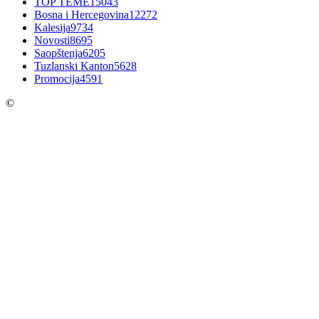
TOP TEME
15043
Bosna i Hercegovina
12272
Kalesija
9734
Novosti
8695
Saopštenja
6205
Tuzlanski Kanton
5628
Promocija
4591
©