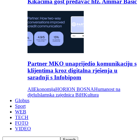
Kikačima gost predavač hfz. Ammar Bašić
Partner MKO unaprijedio komunikaciju s
klijentima kroz digitalna rješenja u
saradnji s Infobipom
All
Ekonomija
HORION BOSNA
Humanost na
djelu
Islamska zajednica BiH
Kultura
Globus
Sport
WEB
TECH
FOTO
VIDEO