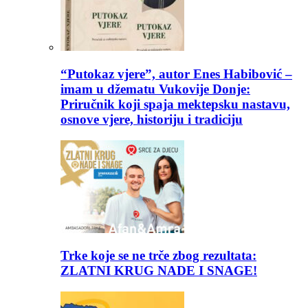
“Putokaz vjere”, autor Enes Habibović –
imam u džematu Vukovije Donje:
Priručnik koji spaja mektepsku nastavu,
osnove vjere, historiju i tradiciju
Trke koje se ne trče zbog rezultata:
ZLATNI KRUG NADE I SNAGE!