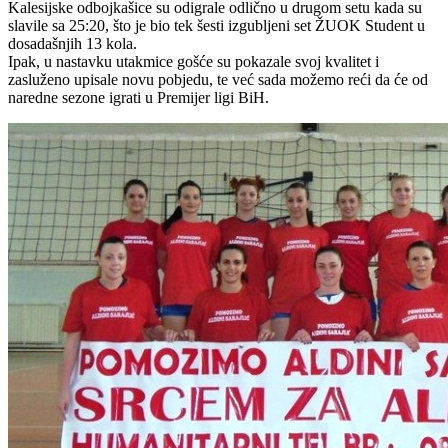
Kalesijske odbojkašice su odigrale odlično u drugom setu kada su
slavile sa 25:20, što je bio tek šesti izgubljeni set ŽUOK Student u
dosadašnjih 13 kola.
Ipak, u nastavku utakmice gošće su pokazale svoj kvalitet i
zasluženo upisale novu pobjedu, te već sada možemo reći da će od
naredne sezone igrati u Premijer ligi BiH.