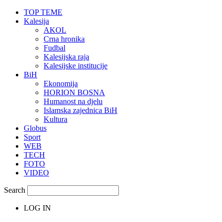
TOP TEME
Kalesija
AKOL
Crna hronika
Fudbal
Kalesijska raja
Kalesijske institucije
BiH
Ekonomija
HORION BOSNA
Humanost na djelu
Islamska zajednica BiH
Kultura
Globus
Sport
WEB
TECH
FOTO
VIDEO
Search
LOG IN