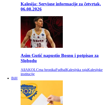
Kalesija: Servisne informacije za četvrtak,
06.08.2026
Asim Gutić napustio Bosnu i potpisao za
Slobodu
All
AKOL
Crna hronika
Fudbal
Kalesijska raja
Kalesijske
institucije
BiH