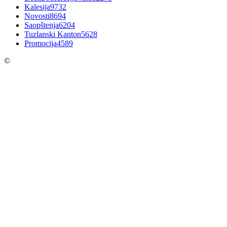
Kalesija
9732
Novosti
8694
Saopštenja
6204
Tuzlanski Kanton
5628
Promocija
4589
©