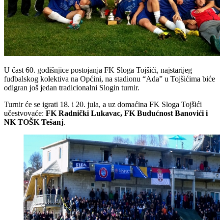
U čast 60. godišnjice postojanja FK Sloga Tojšići, najstarijeg
fudbalskog kolektiva na Općini, na stadionu “Ada” u Tojšićima biće
odigran još jedan tradicionalni Slogin turnir.
Turnir će se igrati 18. i 20. jula, a uz domaćina FK Sloga Tojšići
učestvovaće:
FK Radnički Lukavac, FK Budućnost Banovići i
NK TOŠK Tešanj
.