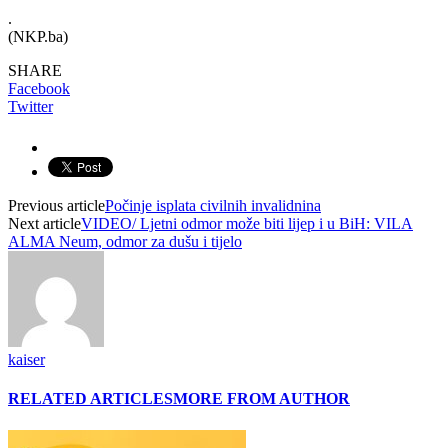
.
(NKP.ba)
SHARE
Facebook
Twitter
Previous article
Počinje isplata civilnih invalidnina
Next article
VIDEO/ Ljetni odmor može biti lijep i u BiH: VILA
ALMA Neum, odmor za dušu i tijelo
kaiser
RELATED ARTICLES
MORE FROM AUTHOR