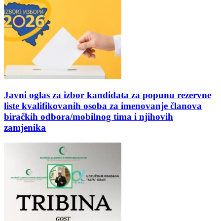
Javni oglas za izbor kandidata za popunu rezervne
liste kvalifikovanih osoba za imenovanje članova
biračkih odbora/mobilnog tima i njihovih
zamjenika