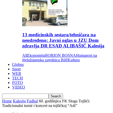
13 medicinskih sestara/tehničara na
neodređeno: Javni oglas u JZU Dom
zdravlja DR ESAD ALIBAŠIĆ Kalesija
All
Ekonomija
HORION BOSNA
Humanost na
djelu
Islamska zajednica BiH
Kultura
Globus
Sport
WEB
TECH
FOTO
VIDEO
Home
Kalesija
Fudbal
60. godišnjica FK Sloga Tojšići:
Tradicionalni turnir i koncert na tojšićkoj “Adi”