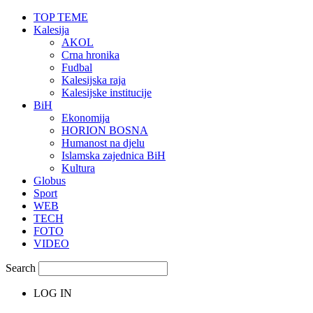
TOP TEME
Kalesija
AKOL
Crna hronika
Fudbal
Kalesijska raja
Kalesijske institucije
BiH
Ekonomija
HORION BOSNA
Humanost na djelu
Islamska zajednica BiH
Kultura
Globus
Sport
WEB
TECH
FOTO
VIDEO
Search
LOG IN