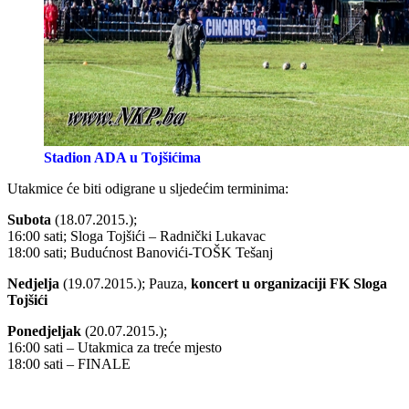
Stadion ADA u Tojšićima
Utakmice će biti odigrane u sljedećim terminima:
Subota
(18.07.2015.);
16:00 sati; Sloga Tojšići – Radnički Lukavac
18:00 sati; Budućnost Banovići-TOŠK Tešanj
Nedjelja
(19.07.2015.); Pauza,
koncert u organizaciji FK Sloga
Tojšići
Ponedjeljak
(20.07.2015.);
16:00 sati – Utakmica za treće mjesto
18:00 sati – FINALE