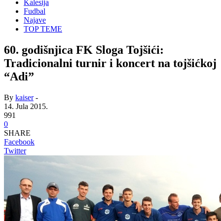
Kalesija
Fudbal
Najave
TOP TEME
60. godišnjica FK Sloga Tojšići:
Tradicionalni turnir i koncert na tojšićkoj
“Adi”
By
kaiser
-
14. Jula 2015.
991
0
SHARE
Facebook
Twitter