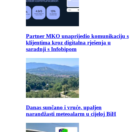
Partner MKO unaprijedio komunikaciju s
klijentima kroz digitalna rješenja u
saradnji s Infobipom
Danas sunčano i vruće, upaljen
narandžasti meteoalarm u cijeloj BiH