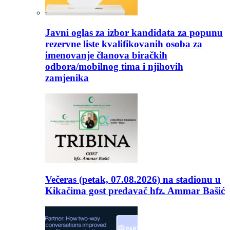
Javni oglas za izbor kandidata za popunu
rezervne liste kvalifikovanih osoba za
imenovanje članova biračkih
odbora/mobilnog tima i njihovih
zamjenika
Večeras (petak, 07.08.2026) na stadionu u
Kikačima gost predavač hfz. Ammar Bašić