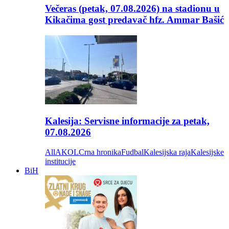
Večeras (petak, 07.08.2026) na stadionu u
Kikačima gost predavač hfz. Ammar Bašić
Kalesija: Servisne informacije za petak,
07.08.2026
All
AKOL
Crna hronika
Fudbal
Kalesijska raja
Kalesijske
institucije
BiH