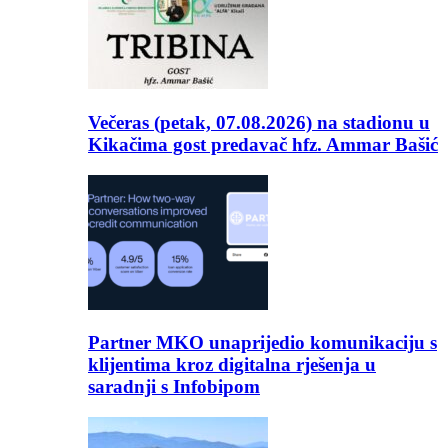
Večeras (petak, 07.08.2026) na stadionu u
Kikačima gost predavač hfz. Ammar Bašić
Partner MKO unaprijedio komunikaciju s
klijentima kroz digitalna rješenja u
saradnji s Infobipom