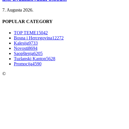
7. Augusta 2026.
POPULAR CATEGORY
TOP TEME
15042
Bosna i Hercegovina
12272
Kalesija
9733
Novosti
8694
Saopštenja
6205
Tuzlanski Kanton
5628
Promocija
4590
©