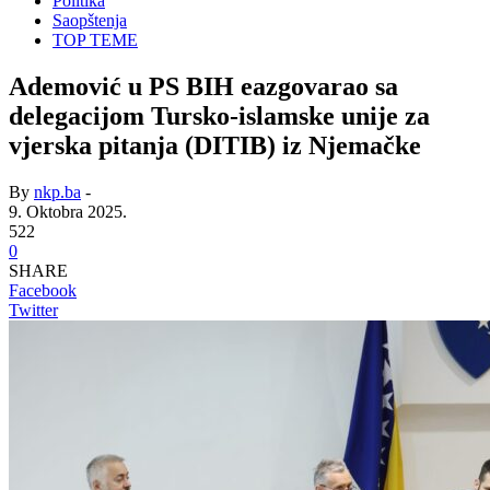
Politika
Saopštenja
TOP TEME
Ademović u PS BIH eazgovarao sa
delegacijom Tursko-islamske unije za
vjerska pitanja (DITIB) iz Njemačke
By
nkp.ba
-
9. Oktobra 2025.
522
0
SHARE
Facebook
Twitter