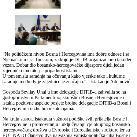
“Na političkom nivou Bosna i Hercegovina ima dobre odnose i sa
Njemačkom i sa Turskom, za koju je DITIB organizaciono također
vezan. Dobar dio bosansko-hercegovačke dijaspore dijeli jedan
zajednički imenitelj – pripadnost islamu.
U tom smislu saradnja na očuvanju kako vjerske tako i kulturne
saradnje među dvije zajednice je značajna.” – istakao je Ademović.
Gospođa Sevilay Unal u ime delegacije DITIB-a zahvalila se na
gostoprimstvu u Parlamentrnoj skupštini Bosne i Hercegovine i
istakla pozitivne aspekte posjete brojne delegacije DITIB-a Bosni i
Hercegovini i različitim institucijama.
Na kraju susreta istaknuta važnost podrške svih prijatelja Bosne i
Hercegovine u promoviranju i uključivanju cjelokupnog bosansko-
hercegovačkog društva u Evropske i Euroatlantske strukture jer su
EU i NATO članstvo dva najvažnija vanjskopolitička cilja Bosne i