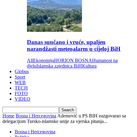
Danas sunčano i vruće, upaljen
narandžasti meteoalarm u cijeloj BiH
All
Ekonomija
HORION BOSNA
Humanost na
djelu
Islamska zajednica BiH
Kultura
Globus
Sport
WEB
TECH
FOTO
VIDEO
Home
Bosna i Hercegovina
Ademović u PS BIH eazgovarao sa
delegacijom Tursko-islamske unije za vjerska pitanja...
Bosna i Hercegovina