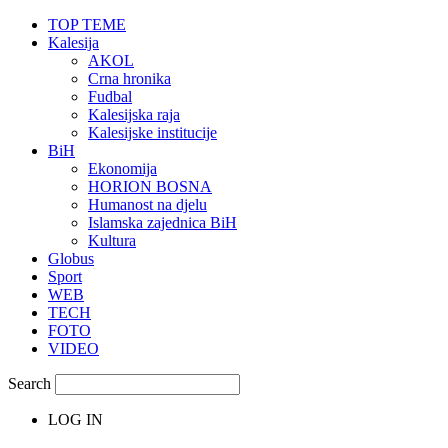
TOP TEME
Kalesija
AKOL
Crna hronika
Fudbal
Kalesijska raja
Kalesijske institucije
BiH
Ekonomija
HORION BOSNA
Humanost na djelu
Islamska zajednica BiH
Kultura
Globus
Sport
WEB
TECH
FOTO
VIDEO
Search
LOG IN