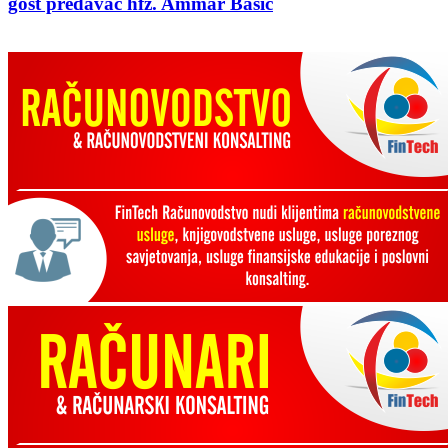
gost predavač hfz. Ammar Bašić