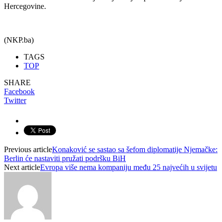
Hercegovine.
(NKP.ba)
TAGS
TOP
SHARE
Facebook
Twitter
Previous article
Konaković se sastao sa šefom diplomatije Njemačke:
Berlin će nastaviti pružati podršku BiH
Next article
Evropa više nema kompaniju među 25 najvećih u svijetu