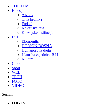
TOP TEME
Kalesija
AKOL
Crna hronika
Fudbal
Kalesijska raja
Kalesijske institucije
BiH
Ekonomija
HORION BOSNA
Humanost na djelu
Islamska zajednica BiH
Kultura
Globus
Sport
WEB
TECH
FOTO
VIDEO
Search
LOG IN