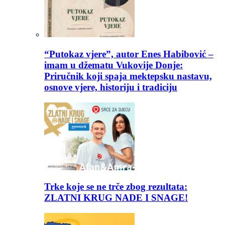
“Putokaz vjere”, autor Enes Habibović –
imam u džematu Vukovije Donje:
Priručnik koji spaja mektepsku nastavu,
osnove vjere, historiju i tradiciju
Trke koje se ne trče zbog rezultata:
ZLATNI KRUG NADE I SNAGE!