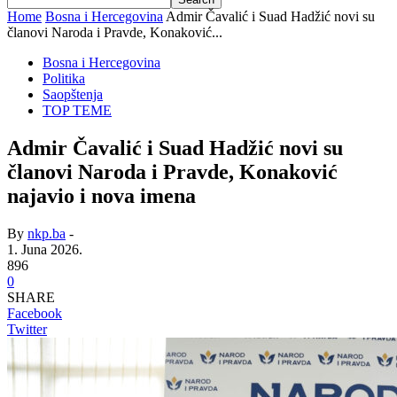
Home
Bosna i Hercegovina
Admir Čavalić i Suad Hadžić novi su
članovi Naroda i Pravde, Konaković...
Bosna i Hercegovina
Politika
Saopštenja
TOP TEME
Admir Čavalić i Suad Hadžić novi su
članovi Naroda i Pravde, Konaković
najavio i nova imena
By
nkp.ba
-
1. Juna 2026.
896
0
SHARE
Facebook
Twitter