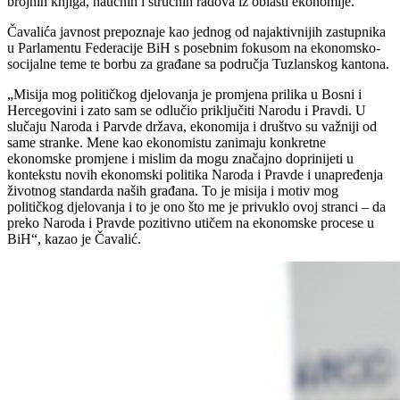
brojnih knjiga, naučnih i stručnih radova iz oblasti ekonomije.
Čavalića javnost prepoznaje kao jednog od najaktivnijih zastupnika
u Parlamentu Federacije BiH s posebnim fokusom na ekonomsko-
socijalne teme te borbu za građane sa područja Tuzlanskog kantona.
„Misija mog političkog djelovanja je promjena prilika u Bosni i
Hercegovini i zato sam se odlučio priključiti Narodu i Pravdi. U
slučaju Naroda i Parvde država, ekonomija i društvo su važniji od
same stranke. Mene kao ekonomistu zanimaju konkretne
ekonomske promjene i mislim da mogu značajno doprinijeti u
kontekstu novih ekonomski politika Naroda i Pravde i unapređenja
životnog standarda naših građana. To je misija i motiv mog
političkog djelovanja i to je ono što me je privuklo ovoj stranci – da
preko Naroda i Pravde pozitivno utičem na ekonomske procese u
BiH“, kazao je Čavalić.