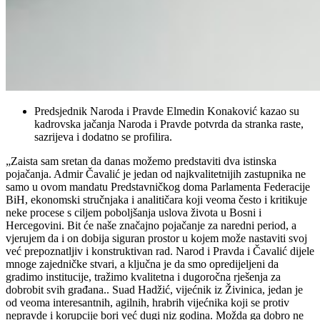
Predsjednik Naroda i Pravde Elmedin Konaković kazao su
kadrovska jačanja Naroda i Pravde potvrda da stranka raste,
sazrijeva i dodatno se profilira.
„Zaista sam sretan da danas možemo predstaviti dva istinska
pojačanja. Admir Čavalić je jedan od najkvalitetnijih zastupnika ne
samo u ovom mandatu Predstavničkog doma Parlamenta Federacije
BiH, ekonomski stručnjaka i analitičara koji veoma često i kritikuje
neke procese s ciljem poboljšanja uslova života u Bosni i
Hercegovini. Bit će naše značajno pojačanje za naredni period, a
vjerujem da i on dobija siguran prostor u kojem može nastaviti svoj
već prepoznatljiv i konstruktivan rad. Narod i Pravda i Čavalić dijele
mnoge zajedničke stvari, a ključna je da smo opredijeljeni da
gradimo institucije, tražimo kvalitetna i dugoročna rješenja za
dobrobit svih građana.. Suad Hadžić, vijećnik iz Živinica, jedan je
od veoma interesantnih, agilnih, hrabrih vijećnika koji se protiv
nepravde i korupcije bori već dugi niz godina. Možda ga dobro ne