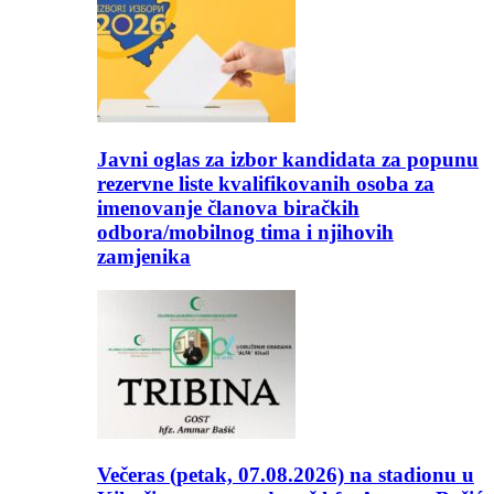
Javni oglas za izbor kandidata za popunu
rezervne liste kvalifikovanih osoba za
imenovanje članova biračkih
odbora/mobilnog tima i njihovih
zamjenika
Večeras (petak, 07.08.2026) na stadionu u