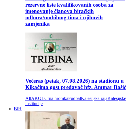
rezervne liste kvalifikovanih osoba za
imenovanje članova biračkih
odbora/mobilnog tima i njihovih
zamjenika
Večeras (petak, 07.08.2026) na stadionu u
Kikačima gost predavač hfz. Ammar Bašić
All
AKOL
Crna hronika
Fudbal
Kalesijska raja
Kalesijske
institucije
BiH