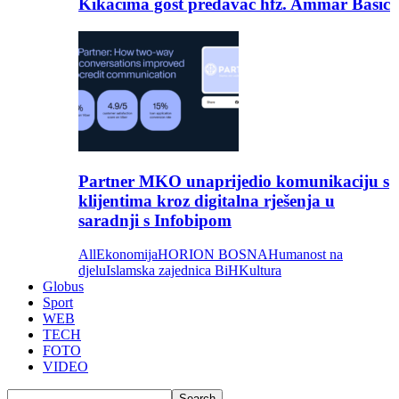
Kikačima gost predavač hfz. Ammar Bašić
Partner MKO unaprijedio komunikaciju s
klijentima kroz digitalna rješenja u
saradnji s Infobipom
All
Ekonomija
HORION BOSNA
Humanost na
djelu
Islamska zajednica BiH
Kultura
Globus
Sport
WEB
TECH
FOTO
VIDEO