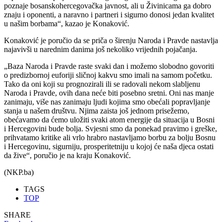
poznaje bosanskohercegovačka javnost, ali u Živinicama ga dobro
znaju i oponenti, a naravno i partneri i sigurno donosi jedan kvalitet
u našim borbama“, kazao je Konaković.
Konaković je poručio da se priča o širenju Naroda i Pravde nastavlja
najavivši u narednim danima još nekoliko vrijednih pojačanja.
„Baza Naroda i Pravde raste svaki dan i možemo slobodno govoriti
o predizbornoj euforiji sličnoj kakvu smo imali na samom početku.
Tako da oni koji su prognozirali ili se radovali nekom slabljenu
Naroda i Pravde, ovih dana neće biti posebno sretni. Oni nas manje
zanimaju, više nas zanimaju ljudi kojima smo obećali popravljanje
stanja u našem društvu. Njima zaista još jednom prisežemo,
obećavamo da ćemo uložiti svaki atom energije da situacija u Bosni
i Hercegovini bude bolja. Svjesni smo da ponekad pravimo i greške,
prihvatamo kritike ali vrlo hrabro nastavljamo borbu za bolju Bosnu
i Hercegovinu, sigurniju, prosperitetniju u kojoj će naša djeca ostati
da žive“, poručio je na kraju Konaković.
(NKP.ba)
TAGS
TOP
SHARE