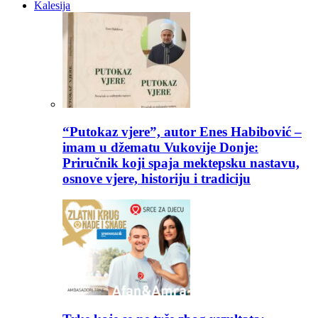
Kalesija
“Putokaz vjere”, autor Enes Habibović –
imam u džematu Vukovije Donje:
Priručnik koji spaja mektepsku nastavu,
osnove vjere, historiju i tradiciju