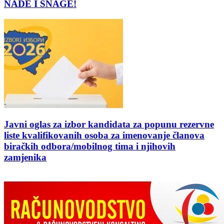
NADE I SNAGE!
Javni oglas za izbor kandidata za popunu rezervne
liste kvalifikovanih osoba za imenovanje članova
biračkih odbora/mobilnog tima i njihovih
zamjenika