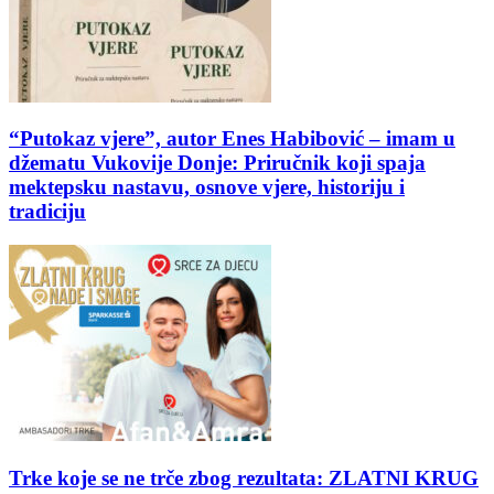
“Putokaz vjere”, autor Enes Habibović – imam u
džematu Vukovije Donje: Priručnik koji spaja
mektepsku nastavu, osnove vjere, historiju i
tradiciju
Trke koje se ne trče zbog rezultata: ZLATNI KRUG