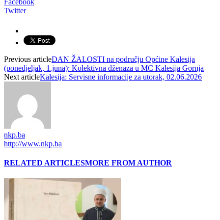
Facebook
Twitter
Previous article
DAN ŽALOSTI na području Općine Kalesija
(ponedjeljak, 1.juna): Kolektivna dženaza u MC Kalesija Gornja
Next article
Kalesija: Servisne informacije za utorak, 02.06.2026
nkp.ba
http://www.nkp.ba
RELATED ARTICLES
MORE FROM AUTHOR