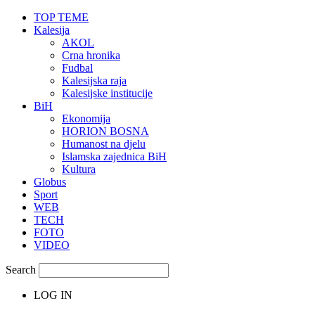
TOP TEME
Kalesija
AKOL
Crna hronika
Fudbal
Kalesijska raja
Kalesijske institucije
BiH
Ekonomija
HORION BOSNA
Humanost na djelu
Islamska zajednica BiH
Kultura
Globus
Sport
WEB
TECH
FOTO
VIDEO
Search
LOG IN