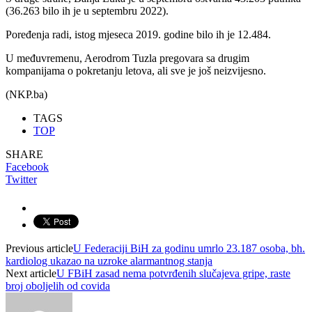
(36.263 bilo ih je u septembru 2022).
Poređenja radi, istog mjeseca 2019. godine bilo ih je 12.484.
U međuvremenu, Aerodrom Tuzla pregovara sa drugim
kompanijama o pokretanju letova, ali sve je još neizvijesno.
(NKP.ba)
TAGS
TOP
SHARE
Facebook
Twitter
Previous article
U Federaciji BiH za godinu umrlo 23.187 osoba, bh.
kardiolog ukazao na uzroke alarmantnog stanja
Next article
U FBiH zasad nema potvrđenih slučajeva gripe, raste
broj oboljelih od covida