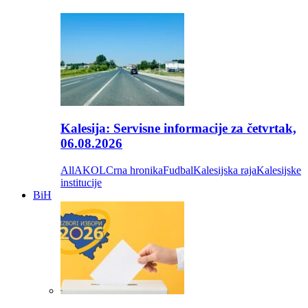
Kalesija: Servisne informacije za četvrtak,
06.08.2026
All
AKOL
Crna hronika
Fudbal
Kalesijska raja
Kalesijske
institucije
BiH