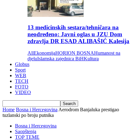
13 medicinskih sestara/tehničara na
neodređeno: Javni oglas u JZU Dom
zdravlja DR ESAD ALIBAŠIĆ Kalesija
All
Ekonomija
HORION BOSNA
Humanost na
djelu
Islamska zajednica BiH
Kultura
Globus
Sport
WEB
TECH
FOTO
VIDEO
Home
Bosna i Hercegovina
Aerodrom Banjaluka prestigao
tuzlanski po broju putnika
Bosna i Hercegovina
Saopštenja
TOP TEME