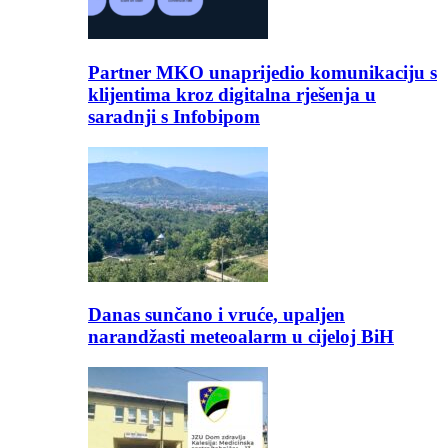
Partner MKO unaprijedio komunikaciju s
klijentima kroz digitalna rješenja u
saradnji s Infobipom
Danas sunčano i vruće, upaljen
narandžasti meteoalarm u cijeloj BiH