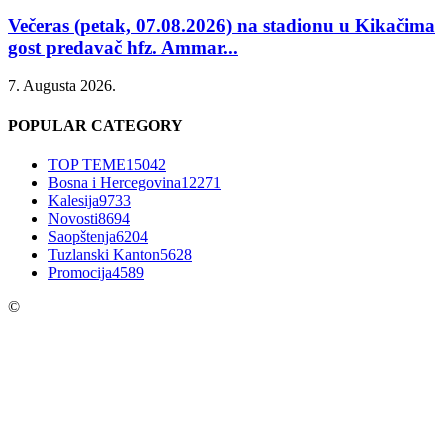
Večeras (petak, 07.08.2026) na stadionu u Kikačima
gost predavač hfz. Ammar...
7. Augusta 2026.
POPULAR CATEGORY
TOP TEME
15042
Bosna i Hercegovina
12271
Kalesija
9733
Novosti
8694
Saopštenja
6204
Tuzlanski Kanton
5628
Promocija
4589
©