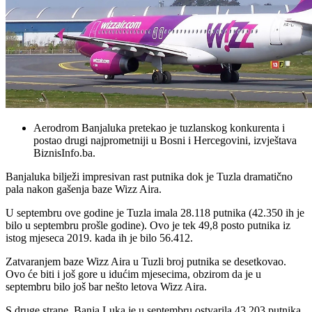
Aerodrom Banjaluka pretekao je tuzlanskog konkurenta i
postao drugi najprometniji u Bosni i Hercegovini, izvještava
BiznisInfo.ba.
Banjaluka bilježi impresivan rast putnika dok je Tuzla dramatično
pala nakon gašenja baze Wizz Aira.
U septembru ove godine je Tuzla imala 28.118 putnika (42.350 ih je
bilo u septembru prošle godine). Ovo je tek 49,8 posto putnika iz
istog mjeseca 2019. kada ih je bilo 56.412.
Zatvaranjem baze Wizz Aira u Tuzli broj putnika se desetkovao.
Ovo će biti i još gore u idućim mjesecima, obzirom da je u
septembru bilo još bar nešto letova Wizz Aira.
S druge strane, Banja Luka je u septembru ostvarila 43.203 putnika