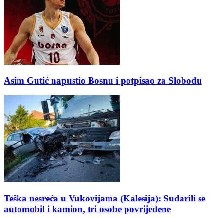
Asim Gutić napustio Bosnu i potpisao za Slobodu
Teška nesreća u Vukovijama (Kalesija): Sudarili se
automobil i kamion, tri osobe povrijeđene