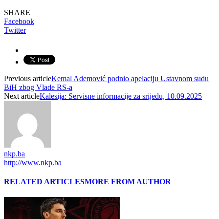
SHARE
Facebook
Twitter
Previous article
Kemal Ademović podnio apelaciju Ustavnom sudu
BiH zbog Vlade RS-a
Next article
Kalesija: Servisne informacije za srijedu, 10.09.2025
nkp.ba
http://www.nkp.ba
RELATED ARTICLES
MORE FROM AUTHOR