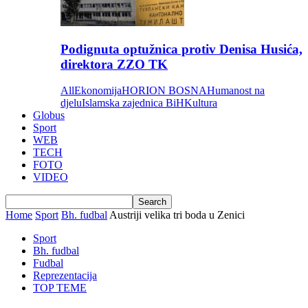
Podignuta optužnica protiv Denisa Husića,
direktora ZZO TK
All
Ekonomija
HORION BOSNA
Humanost na
djelu
Islamska zajednica BiH
Kultura
Globus
Sport
WEB
TECH
FOTO
VIDEO
Home
Sport
Bh. fudbal
Austriji velika tri boda u Zenici
Sport
Bh. fudbal
Fudbal
Reprezentacija
TOP TEME