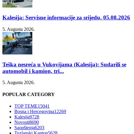
Kalesija: Servisne informacije za srijedu, 05.08.2026
5. Augusta 2026.
Teška nesreća u Vukovijama (Kalesija): Sudarili se
automobil i kamion, tri...
5. Augusta 2026.
POPULAR CATEGORY
TOP TEME
15041
Bosna i Hercegovina
12269
Kalesija
9728
Novosti
8690
Saopštenja
6203
Tuzlanski Kanton
5628