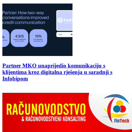
Partner MKO unaprijedio komunikaciju s
klijentima kroz digitalna rješenja u saradnji s
Infobipom