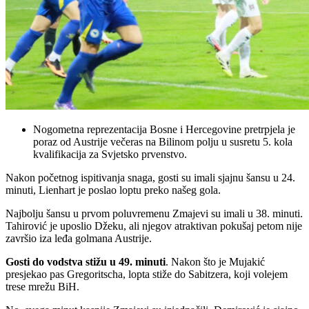
Nogometna reprezentacija Bosne i Hercegovine pretrpjela je
poraz od Austrije večeras na Bilinom polju u susretu 5. kola
kvalifikacija za Svjetsko prvenstvo.
Nakon početnog ispitivanja snaga, gosti su imali sjajnu šansu u 24.
minuti, Lienhart je poslao loptu preko našeg gola.
Najbolju šansu u prvom poluvremenu Zmajevi su imali u 38. minuti.
Tahirović je uposlio Džeku, ali njegov atraktivan pokušaj petom nije
završio iza leđa golmana Austrije.
Gosti do vodstva stižu u 49. minuti
. Nakon što je Mujakić
presjekao pas Gregoritscha, lopta stiže do Sabitzera, koji volejem
trese mrežu BiH.