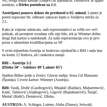
No, svega minut kasnije Zmajevi su izjednačili. Demirović je sjajno
asistirao, a
Džeko poentirao za 1:1
.
Austrijanci ponovo dolaze do prednosti u 65. minuti
, Laimer je
pored uspavane bh. odbrane zakucao loptu u Vasiljevu mrežu za
2:1.
Kako je vrijeme odmicalo, naši reprezentativci su vršili sve veći
pritisak, ali promjene rezultata više nije bilo, tek je Wimmer dobio
drugi žuti karton u nadoknadi. Za našu reprezentaciju ovo je prvi
poraz u aktuelnim kvalifikacijama za SP.
S ovim trijumfom Austrija se bodovno izjednačila s BiH i sada ima
na kontu 12 bodova, ali i utakmicu manje.
BiH – Austrija 1:2
(Džeko 50’ – Sabitzer 49’ Laimer 65’)
Stadion Bilino polje u Zenici. Glavni sudija: Jesus Gil Manzano
(Španija). Crveni karton: Wimmer (Austrija).
BiH:
Vasilj, Dedić (Gazibegović), Mujakić (Baždar), Muharemović,
Katić, Tahirović (Alajbegović), Gigović (Bajraktarević), Šunjić,
Memić (Bašić), Demirović, Džeko.
AUSTRIJA:
A. Schlager, Laimer, Alaba (Danso), Seiwald,