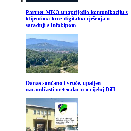
Partner MKO unaprijedio komunikaciju s
klijentima kroz digitalna rješenja u
saradnji s Infobipom
Danas sunčano i vruće, upaljen
narandžasti meteoalarm u cijeloj BiH