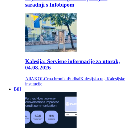
saradnji s Infobipom
Kalesija: Servisne informacije za utorak,
04.08.2026
All
AKOL
Crna hronika
Fudbal
Kalesijska raja
Kalesijske
institucije
BiH