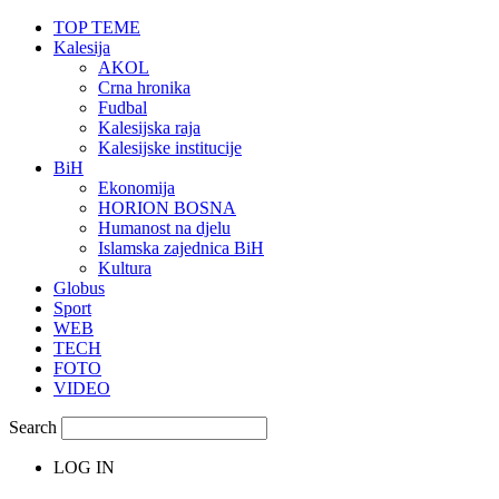
TOP TEME
Kalesija
AKOL
Crna hronika
Fudbal
Kalesijska raja
Kalesijske institucije
BiH
Ekonomija
HORION BOSNA
Humanost na djelu
Islamska zajednica BiH
Kultura
Globus
Sport
WEB
TECH
FOTO
VIDEO
Search
LOG IN