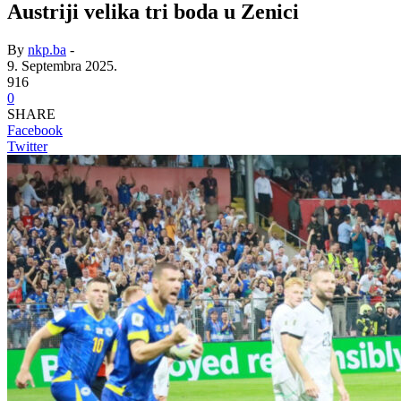
Austriji velika tri boda u Zenici
By
nkp.ba
-
9. Septembra 2025.
916
0
SHARE
Facebook
Twitter