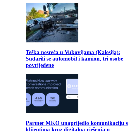
Teška nesreća u Vukovijama (Kalesija):
Sudarili se automobil i kamion, tri osobe
povrijeđene
Partner MKO unaprijedio komunikaciju s
klijentima kroz digitalna rješenja u