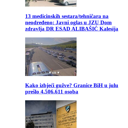
13 medicinskih sestara/tehničara na
neodređeno: Javni oglas u JZU Dom
zdravlja DR ESAD ALIBAŠIĆ Kalesija
Kako izbjeći gužve? Granice BiH u julu
prešlo 4.506.611 osoba