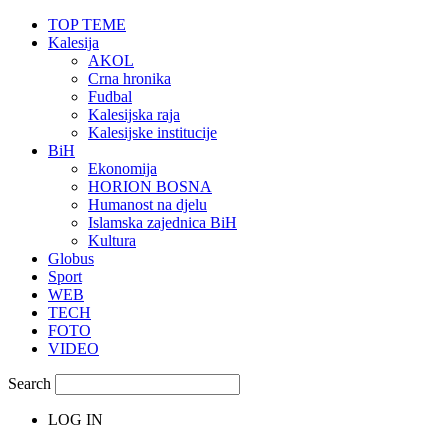
TOP TEME
Kalesija
AKOL
Crna hronika
Fudbal
Kalesijska raja
Kalesijske institucije
BiH
Ekonomija
HORION BOSNA
Humanost na djelu
Islamska zajednica BiH
Kultura
Globus
Sport
WEB
TECH
FOTO
VIDEO
Search
LOG IN