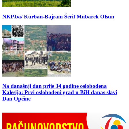
NKP.ba/ Kurban-Bajram Šerif Mubarek Olsun
Na današnji dan prije 34 godine oslobođena
Kalesija: Prvi oslobođeni grad u BiH danas slavi
Dan Općine