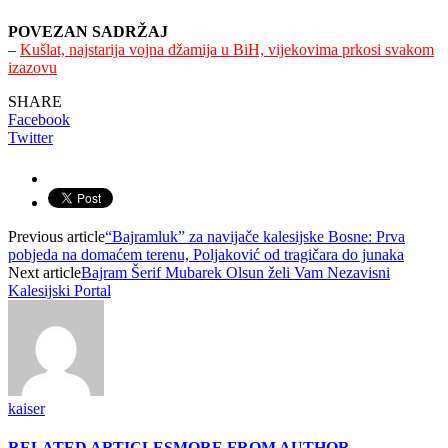
POVEZAN SADRŽAJ
–
Kušlat, najstarija vojna džamija u BiH, vijekovima prkosi svakom
izazovu
SHARE
Facebook
Twitter
Previous article
“Bajramluk” za navijače kalesijske Bosne: Prva
pobjeda na domaćem terenu, Poljaković od tragičara do junaka
Next article
Bajram Šerif Mubarek Olsun želi Vam Nezavisni
Kalesijski Portal
kaiser
RELATED ARTICLES
MORE FROM AUTHOR