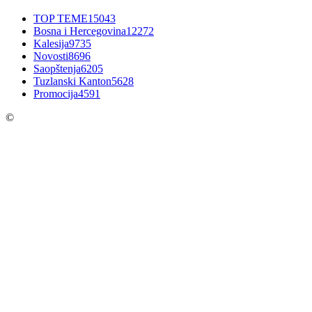
TOP TEME
15043
Bosna i Hercegovina
12272
Kalesija
9735
Novosti
8696
Saopštenja
6205
Tuzlanski Kanton
5628
Promocija
4591
©