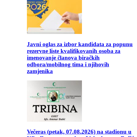
Javni oglas za izbor kandidata za popunu
rezervne liste kvalifikovanih osoba za
imenovanje članova biračkih
odbora/mobilnog tima i njihovih
zamjenika
Večeras (petak, 07.08.2026) na stadionu u