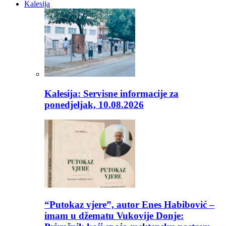
Kalesija
Kalesija: Servisne informacije za
ponedjeljak, 10.08.2026
“Putokaz vjere”, autor Enes Habibović –
imam u džematu Vukovije Donje: