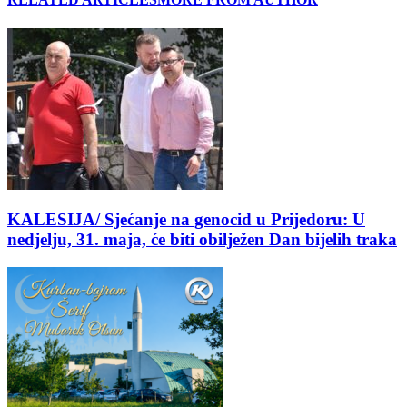
KALESIJA/ Sjećanje na genocid u Prijedoru: U
nedjelju, 31. maja, će biti obilježen Dan bijelih traka