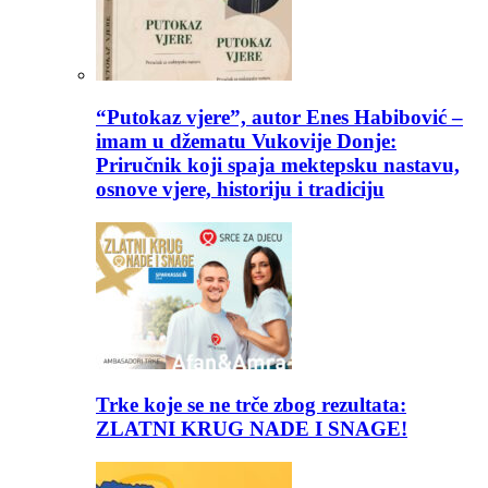
“Putokaz vjere”, autor Enes Habibović –
imam u džematu Vukovije Donje:
Priručnik koji spaja mektepsku nastavu,
osnove vjere, historiju i tradiciju
Trke koje se ne trče zbog rezultata:
ZLATNI KRUG NADE I SNAGE!