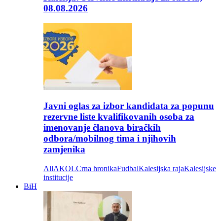
08.08.2026
Javni oglas za izbor kandidata za popunu
rezervne liste kvalifikovanih osoba za
imenovanje članova biračkih
odbora/mobilnog tima i njihovih
zamjenika
All
AKOL
Crna hronika
Fudbal
Kalesijska raja
Kalesijske
institucije
BiH