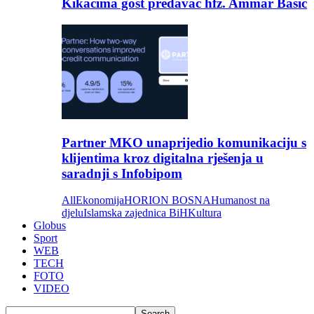
Kikačima gost predavač hfz. Ammar Bašić
Partner MKO unaprijedio komunikaciju s
klijentima kroz digitalna rješenja u
saradnji s Infobipom
All
Ekonomija
HORION BOSNA
Humanost na
djelu
Islamska zajednica BiH
Kultura
Globus
Sport
WEB
TECH
FOTO
VIDEO