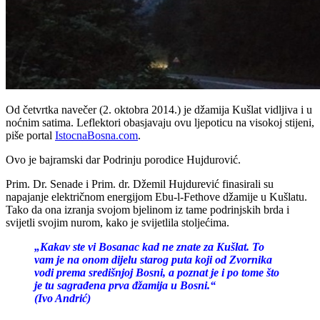
Od četvrtka navečer (2. oktobra 2014.) je džamija Kušlat vidljiva i u
noćnim satima. Leflektori obasjavaju ovu ljepoticu na visokoj stijeni,
piše portal
IstocnaBosna.com
.
Ovo je bajramski dar Podrinju porodice Hujdurović.
Prim. Dr. Senade i Prim. dr. Džemil Hujdurević finasirali su
napajanje električnom energijom Ebu-l-Fethove džamije u Kušlatu.
Tako da ona izranja svojom bjelinom iz tame podrinjskih brda i
svijetli svojim nurom, kako je svijetlila stoljećima.
„Kakav ste vi Bosanac kad ne znate za Kušlat. To
vam je na onom dijelu starog puta koji od Zvornika
vodi prema središnjoj Bosni, a poznat je i po tome što
je tu sagrađena prva đžamija u Bosni.“
(Ivo Andrić)