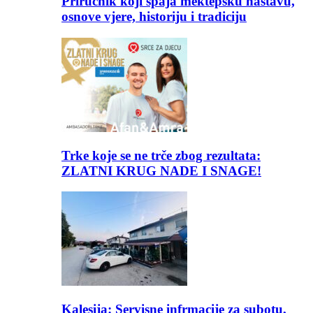
Priručnik koji spaja mektepsku nastavu,
osnove vjere, historiju i tradiciju
Trke koje se ne trče zbog rezultata:
ZLATNI KRUG NADE I SNAGE!
Kalesija: Servisne infrmacije za subotu,