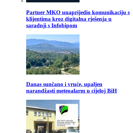
Partner MKO unaprijedio komunikaciju s
klijentima kroz digitalna rješenja u
saradnji s Infobipom
Danas sunčano i vruće, upaljen
narandžasti meteoalarm u cijeloj BiH