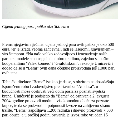
Cijena jednog para patika oko 500 eura
Prema njegovim riječima, cijena jednog para ovih patika je oko 500
eura, jer je izrada veoma zahtjevna i radi se laserom i graviranjem –
sito štampom. “Na naše veliko zadovoljstvo i iznenađenje naših
partnera modele smo uspjeli da dobro uradimo, zajedno sa našim
kooperantima ‘Valek komerc’ i ‘Grafotiskom”, rekao je Umićević i
dodao da se u “Bemi” ovih dana očekuje proizvodnja još 1.000 pari
ovih tena.
Tehnički direktor “Beme” istakao je da se, s obzirom na dosadašnju
isporučenu robu i zadovoljstvo predstavnika “Adidasa”, u
budućnosti može očekivati veći obim posla za poznati svjetski
brend. Umićević je podsjetio da “Bema” od osnivanja 2. avgusta
2004. godine proizvodi modnu i visokomodnu obuće za poznate
kupce, te da se proizvodi u potpunosti izvoze na zahtjevno strano
tržište. “Bema” zapošljava 1.200 radnika i dnevno proizvodi 7.500
pari obuće, a u prošloj godini ostvarila je izvoz robe vrijedan 15