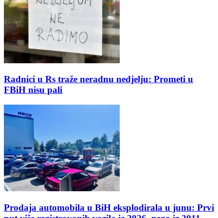
Radnici u Rs traže neradnu nedjelju: Prometi u
FBiH nisu pali
Prodaja automobila u BiH eksplodirala u junu: Prvi