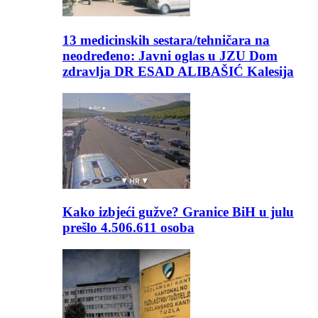
13 medicinskih sestara/tehničara na
neodređeno: Javni oglas u JZU Dom
zdravlja DR ESAD ALIBAŠIĆ Kalesija
Kako izbjeći gužve? Granice BiH u julu
prešlo 4.506.611 osoba