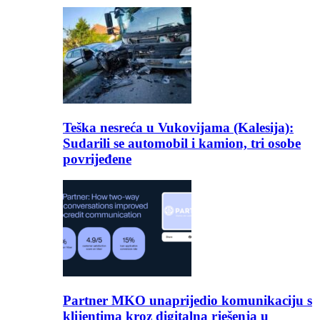
Teška nesreća u Vukovijama (Kalesija):
Sudarili se automobil i kamion, tri osobe
povrijeđene
Partner MKO unaprijedio komunikaciju s
klijentima kroz digitalna rješenja u