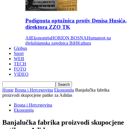
Podignuta optužnica protiv Denisa Husića,
direktora ZZO TK
All
Ekonomija
HORION BOSNA
Humanost na
djelu
Islamska zajednica BiH
Kultura
Globus
Sport
WEB
TECH
FOTO
VIDEO
Home
Bosna i Hercegovina
Ekonomija
Banjalučka fabrika
proizvodi skupocjene patike za Adidas
Bosna i Hercegovina
Ekonomija
Banjalučka fabrika proizvodi skupocjene