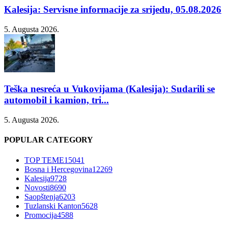
Kalesija: Servisne informacije za srijedu, 05.08.2026
5. Augusta 2026.
Teška nesreća u Vukovijama (Kalesija): Sudarili se
automobil i kamion, tri...
5. Augusta 2026.
POPULAR CATEGORY
TOP TEME
15041
Bosna i Hercegovina
12269
Kalesija
9728
Novosti
8690
Saopštenja
6203
Tuzlanski Kanton
5628
Promocija
4588