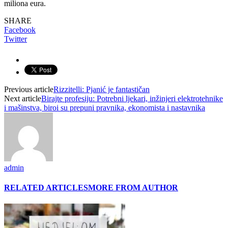
miliona eura.
SHARE
Facebook
Twitter
Previous article
Rizzitelli: Pjanić je fantastičan
Next article
Birajte profesiju: Potrebni ljekari, inžinjeri elektrotehnike
i mašinstva, biroi su prepuni pravnika, ekonomista i nastavnika
admin
RELATED ARTICLES
MORE FROM AUTHOR