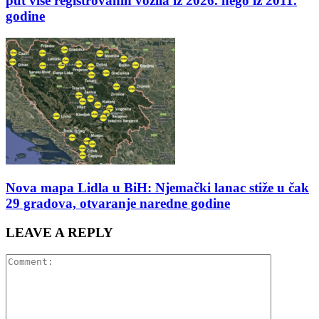
put više registrovanih vozila iz 2026. nego iz 2011.
godine
Nova mapa Lidla u BiH: Njemački lanac stiže u čak
29 gradova, otvaranje naredne godine
LEAVE A REPLY