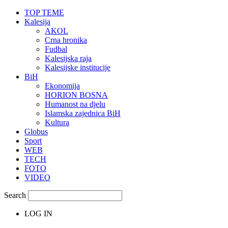
TOP TEME
Kalesija
AKOL
Crna hronika
Fudbal
Kalesijska raja
Kalesijske institucije
BiH
Ekonomija
HORION BOSNA
Humanost na djelu
Islamska zajednica BiH
Kultura
Globus
Sport
WEB
TECH
FOTO
VIDEO
Search
LOG IN