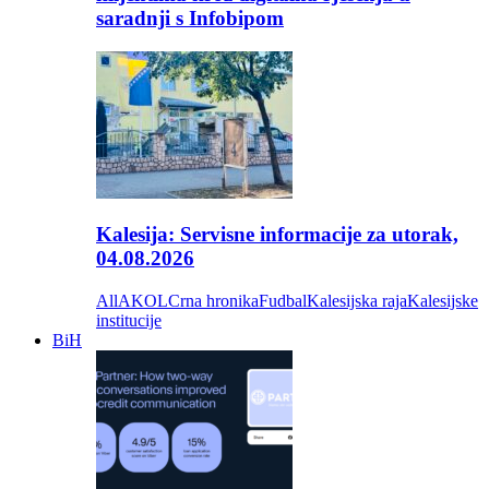
saradnji s Infobipom
Kalesija: Servisne informacije za utorak,
04.08.2026
All
AKOL
Crna hronika
Fudbal
Kalesijska raja
Kalesijske
institucije
BiH