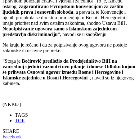
i pravnom položaju crkava i vjerskih zajednica. To je, između
ostalog,
zagarantirano Evropskom konvencijom za zaštitu
ljudskih prava i osnovnih sloboda,
a prava iz te Konvencije i
njenih protokola se direktno primjenjuju u Bosni i Hercegovini i
imaju prioritet nad svim ostalim zakonima, shodno Ustavu BiH.
Nepotpisivanje ugovora samo s Islamskom zajednicom
predstavlja diskriminaciju
“, navodi se u saopštenju.
Na kraju je rečeno i da za potpisivanje ovog ugovora ne postoje
zakonske ili ustavne prepreke.
“Stoga je
Bećirović predložio da Predsjedništvo BiH na
vanrednoj sjednici razmotri ovo pitanje i donese Odluku kojom
se prihvata Osnovni ugovor između Bosne i Hercegovine i
Islamske zajednice u Bosni i Hercegovini
“, naveli su iz njegovog
kabineta.
(NKP.ba)
TAGS
TOP
SHARE
Facebook