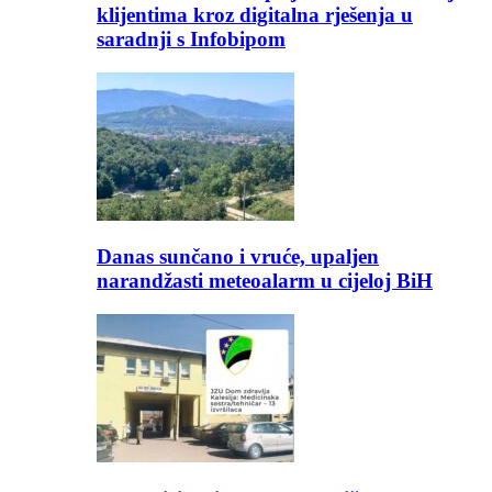
klijentima kroz digitalna rješenja u
saradnji s Infobipom
Danas sunčano i vruće, upaljen
narandžasti meteoalarm u cijeloj BiH