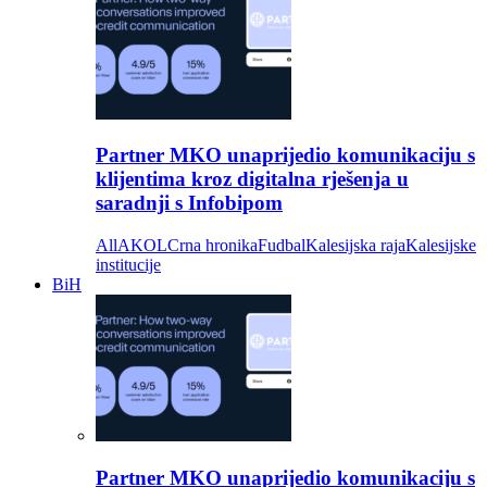
Partner MKO unaprijedio komunikaciju s
klijentima kroz digitalna rješenja u
saradnji s Infobipom
All
AKOL
Crna hronika
Fudbal
Kalesijska raja
Kalesijske
institucije
BiH
Partner MKO unaprijedio komunikaciju s