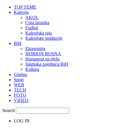
TOP TEME
Kalesija
AKOL
Crna hronika
Fudbal
Kalesijska raja
Kalesijske institucije
BiH
Ekonomija
HORION BOSNA
Humanost na djelu
Islamska zajednica BiH
Kultura
Globus
Sport
WEB
TECH
FOTO
VIDEO
Search
LOG IN