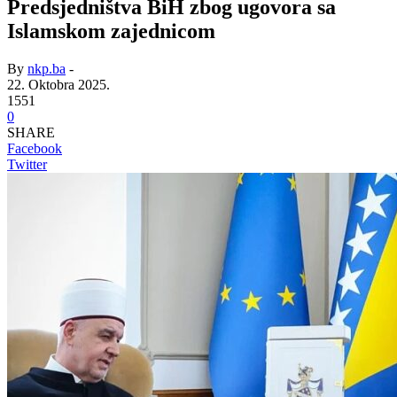
Predsjedništva BiH zbog ugovora sa
Islamskom zajednicom
By
nkp.ba
-
22. Oktobra 2025.
1551
0
SHARE
Facebook
Twitter