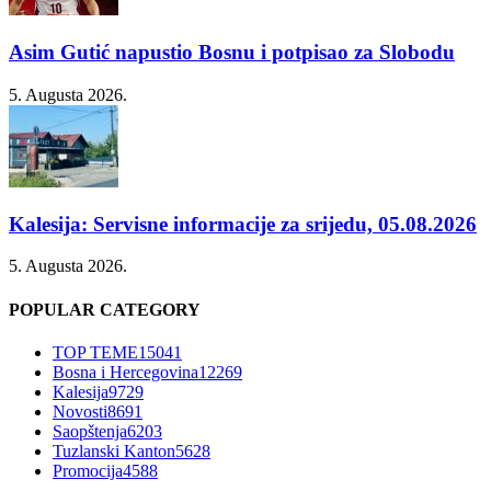
Asim Gutić napustio Bosnu i potpisao za Slobodu
5. Augusta 2026.
Kalesija: Servisne informacije za srijedu, 05.08.2026
5. Augusta 2026.
POPULAR CATEGORY
TOP TEME
15041
Bosna i Hercegovina
12269
Kalesija
9729
Novosti
8691
Saopštenja
6203
Tuzlanski Kanton
5628
Promocija
4588