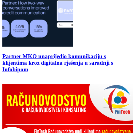
Partner MKO unaprijedio komunikaciju s
klijentima kroz digitalna rješenja u saradnji s
Infobipom