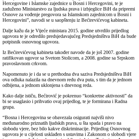
Hercegovine i Islamske zajednice u Bosni i Hercegovini, te je
zaduženo Ministarstvo za ljudska prava i izbjeglice BiH da pripremi
Osnove za vođenje pregovora sa Islamskom zajednicom u Bosni i
Hercegovini”, navodi se u saopštenju iz Bećirevićevog kabineta.
Dalje kažu da je Vijeće ministara 2015. godine utvrdilo prijedlog
ugovora te je odredilo predsjedavajućeg Predsjedništva BiH da bude
potpisnik osnovnog ugovora.
Iz Bećirevićevog kabineta također navode da je još 2007. godine
ratifikovan ugovor sa Svetom Stolicom, a 2008. godine sa Srpskom
pravoslavnom crkvom.
Napomenuto je i da se u prethodna dva saziva Predsjedništva BiH
ova odluka nalazila na dnevnom redu dva puta, s tim da je jednom
odbijena, a jednom uklonjena s dnevnog reda.
Kako dalje ističu, Bećirović je pokrenuo “konkretne aktivnosti” da
bi se usaglasio i prihvatio ovaj prijedlog, te je formirana i Radna
grupa.
“Bosna i Hercegovina se obavezala osigurati najviši nivo
međunarodno priznatih ljudskih prava, u šta spada i pravo na
slobodu vjere, bez bilo kakve diskriminacije. Prijedlog Osnovnog
ugovora je u cijelosti usklađen s ustavima i Zakonom o slobodi vjere