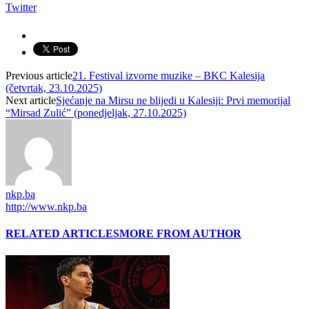
Twitter
Previous article
21. Festival izvorne muzike – BKC Kalesija
(četvrtak, 23.10.2025)
Next article
Sjećanje na Mirsu ne blijedi u Kalesiji: Prvi memorijal
“Mirsad Zulić” (ponedjeljak, 27.10.2025)
nkp.ba
http://www.nkp.ba
RELATED ARTICLES
MORE FROM AUTHOR