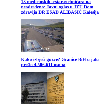
13 medicinskih sestara/tehničara na
neodređeno: Javni oglas u JZU Dom
zdravlja DR ESAD ALIBAŠIĆ Kalesija
Kako izbjeći gužve? Granice BiH u julu
prešlo 4.506.611 osoba