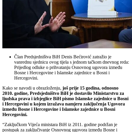
Član Predsjedništva BiH Denis Bećirović zatražio je
vanrednu sjednicu ovog tijela s jednom tačkom dnevnog reda:
Prijedlog odluke o prihvatanju Osnovnog ugovora između
Bosne i Hercegovine i Islamske zajednice u Bosni i
Hercegovini.
Kako se navodi u obrazloženju,
još prije 15 godina, odnosno
2010. godine, Predsjedništvo BiH je dostavilo Ministarstvu za
ljudska prava i izbjeglice BiH pismo Islamske zajednice u Bosni
i Hercegovini u kojem izražava namjeru zaključenja Ugovora
između Bosne i Hercegovine i Islamske zajednice u Bosni
Hercegovini.
“Zaključkom Vijeća ministara BiH iz 2011. godine podržan je
postupak za zaključivanje Osnovnog ugovora između Bosne i