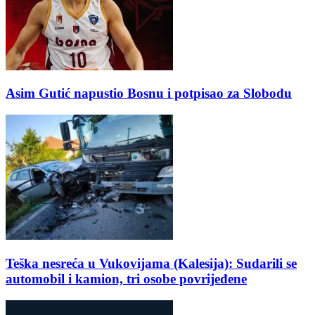
Asim Gutić napustio Bosnu i potpisao za Slobodu
Teška nesreća u Vukovijama (Kalesija): Sudarili se
automobil i kamion, tri osobe povrijeđene