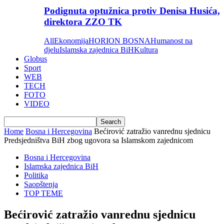
Podignuta optužnica protiv Denisa Husića,
direktora ZZO TK
All
Ekonomija
HORION BOSNA
Humanost na
djelu
Islamska zajednica BiH
Kultura
Globus
Sport
WEB
TECH
FOTO
VIDEO
Home
Bosna i Hercegovina
Bećirović zatražio vanrednu sjednicu
Predsjedništva BiH zbog ugovora sa Islamskom zajednicom
Bosna i Hercegovina
Islamska zajednica BiH
Politika
Saopštenja
TOP TEME
Bećirović zatražio vanrednu sjednicu