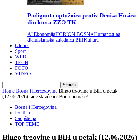
Podignuta optužnica protiv Denisa Husića,
direktora ZZO TK
All
Ekonomija
HORION BOSNA
Humanost na
djelu
Islamska zajednica BiH
Kultura
Globus
Sport
WEB
TECH
FOTO
VIDEO
Home
Bosna i Hercegovina
Bingo trgovine u BiH u petak
(12.06.2026) rade skraćeno: Bodrimo naše!
Bosna i Hercegovina
Politika
Saopštenja
TOP TEME
Bingo trgovine u BiH u petak (12.06.2026)