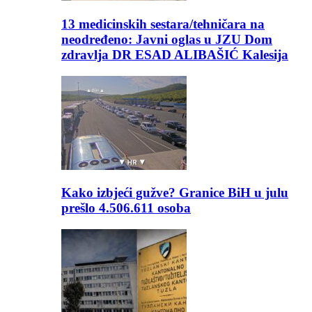
13 medicinskih sestara/tehničara na
neodređeno: Javni oglas u JZU Dom
zdravlja DR ESAD ALIBAŠIĆ Kalesija
Kako izbjeći gužve? Granice BiH u julu
prešlo 4.506.611 osoba