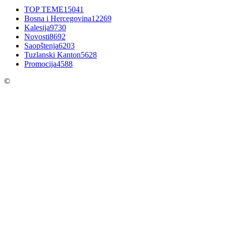
TOP TEME
15041
Bosna i Hercegovina
12269
Kalesija
9730
Novosti
8692
Saopštenja
6203
Tuzlanski Kanton
5628
Promocija
4588
©