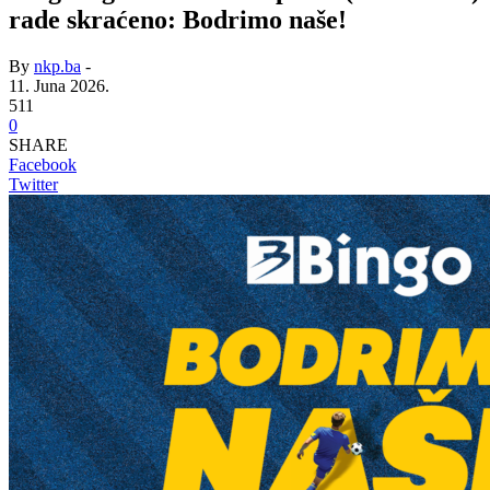
rade skraćeno: Bodrimo naše!
By
nkp.ba
-
11. Juna 2026.
511
0
SHARE
Facebook
Twitter