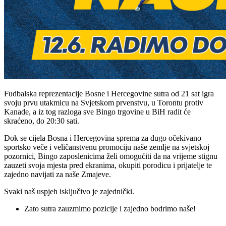
Fudbalska reprezentacije Bosne i Hercegovine sutra od 21 sat igra
svoju prvu utakmicu na Svjetskom prvenstvu, u Torontu protiv
Kanade, a iz tog razloga sve Bingo trgovine u BiH radit će
skraćeno, do 20:30 sati.
Dok se cijela Bosna i Hercegovina sprema za dugo očekivano
sportsko veče i veličanstvenu promociju naše zemlje na svjetskoj
pozornici, Bingo zaposlenicima želi omogućiti da na vrijeme stignu
zauzeti svoja mjesta pred ekranima, okupiti porodicu i prijatelje te
zajedno navijati za naše Zmajeve.
Svaki naš uspjeh isključivo je zajednički.
Zato sutra zauzmimo pozicije i zajedno bodrimo naše!