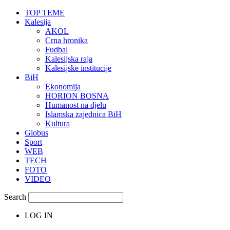
TOP TEME
Kalesija
AKOL
Crna hronika
Fudbal
Kalesijska raja
Kalesijske institucije
BiH
Ekonomija
HORION BOSNA
Humanost na djelu
Islamska zajednica BiH
Kultura
Globus
Sport
WEB
TECH
FOTO
VIDEO
Search
LOG IN