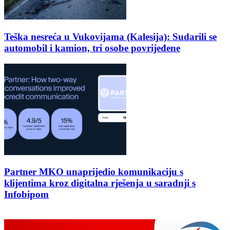
Teška nesreća u Vukovijama (Kalesija): Sudarili se
automobil i kamion, tri osobe povrijeđene
Partner MKO unaprijedio komunikaciju s
klijentima kroz digitalna rješenja u saradnji s
Infobipom