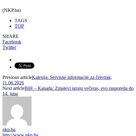
(NKP.ba)
TAGS
TOP
SHARE
Facebook
Twitter
Previous article
Kalesija: Servisne informacije za četvrtak,
11.06.2026
Next article
BiH – Kanada: Zmajevi igraju večeras, evo rasporeda do
14. juna
nkp.ba
http://www.nkp.ba