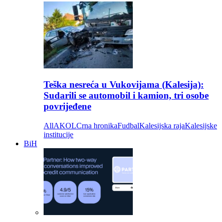
Teška nesreća u Vukovijama (Kalesija):
Sudarili se automobil i kamion, tri osobe
povrijeđene
All
AKOL
Crna hronika
Fudbal
Kalesijska raja
Kalesijske
institucije
BiH