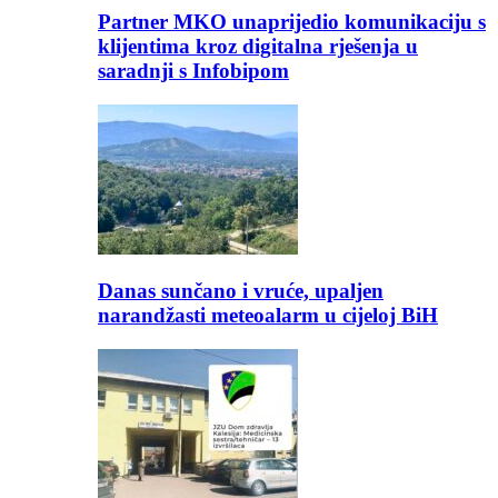
Partner MKO unaprijedio komunikaciju s
klijentima kroz digitalna rješenja u
saradnji s Infobipom
Danas sunčano i vruće, upaljen
narandžasti meteoalarm u cijeloj BiH