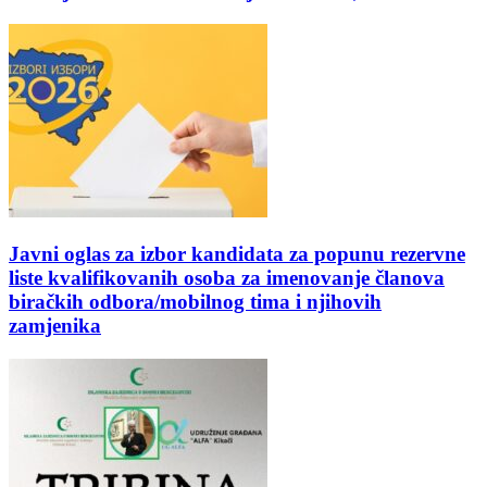
Javni oglas za izbor kandidata za popunu rezervne
liste kvalifikovanih osoba za imenovanje članova
biračkih odbora/mobilnog tima i njihovih
zamjenika