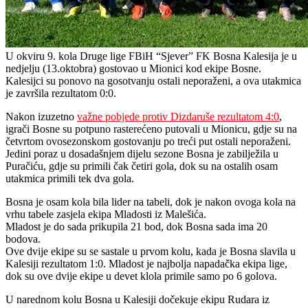
U okviru 9. kola Druge lige FBiH “Sjever” FK Bosna Kalesija je u
nedjelju (13.oktobra) gostovao u Mionici kod ekipe Bosne.
Kalesijci su ponovo na gosotvanju ostali neporaženi, a ova utakmica
je završila rezultatom 0:0.
Nakon izuzetno
važne pobjede protiv Dizdaruše rezultatom 4:0
,
igrači Bosne su potpuno rasterećeno putovali u Mionicu, gdje su na
četvrtom ovosezonskom gostovanju po treći put ostali neporaženi.
Jedini poraz u dosadašnjem dijelu sezone Bosna je zabilježila u
Puračiću, gdje su primili čak četiri gola, dok su na ostalih osam
utakmica primili tek dva gola.
Bosna je osam kola bila lider na tabeli, dok je nakon ovoga kola na
vrhu tabele zasjela ekipa Mladosti iz Malešića.
Mladost je do sada prikupila 21 bod, dok Bosna sada ima 20
bodova.
Ove dvije ekipe su se sastale u prvom kolu, kada je Bosna slavila u
Kalesiji rezultatom 1:0. Mladost je najbolja napadačka ekipa lige,
dok su ove dvije ekipe u devet klola primile samo po 6 golova.
U narednom kolu Bosna u Kalesiji dočekuje ekipu Rudara iz