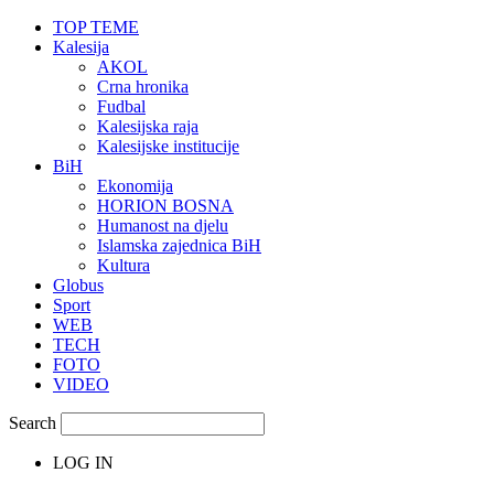
TOP TEME
Kalesija
AKOL
Crna hronika
Fudbal
Kalesijska raja
Kalesijske institucije
BiH
Ekonomija
HORION BOSNA
Humanost na djelu
Islamska zajednica BiH
Kultura
Globus
Sport
WEB
TECH
FOTO
VIDEO
Search
LOG IN