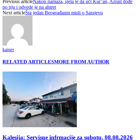
Previous article
Nakon namaza, sjela je da uči Kur’an, Azrail dođe
po nju i odvede je na ahiret
Next article
Šta jedan Beograđanin misli o Sarajevu
kaiser
RELATED ARTICLES
MORE FROM AUTHOR
Kalesija: Servisne infrmacije za subotu, 08.08.2026