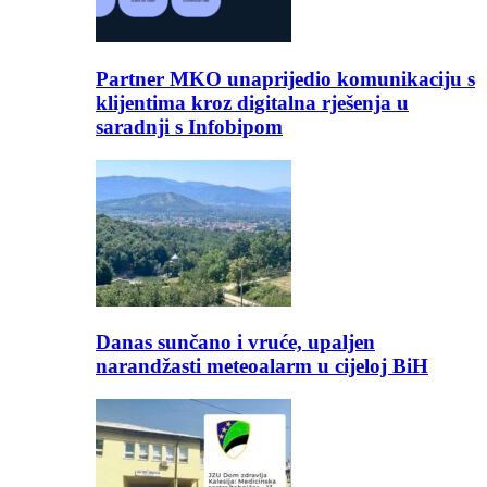
Partner MKO unaprijedio komunikaciju s
klijentima kroz digitalna rješenja u
saradnji s Infobipom
Danas sunčano i vruće, upaljen
narandžasti meteoalarm u cijeloj BiH