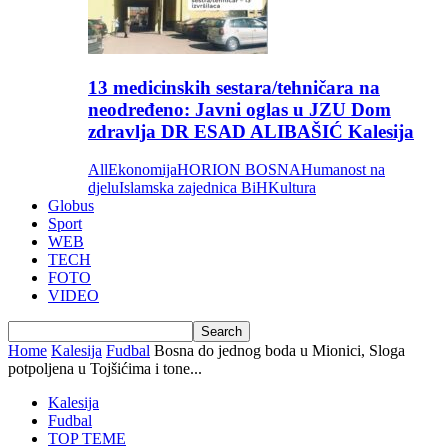
13 medicinskih sestara/tehničara na
neodređeno: Javni oglas u JZU Dom
zdravlja DR ESAD ALIBAŠIĆ Kalesija
All
Ekonomija
HORION BOSNA
Humanost na
djelu
Islamska zajednica BiH
Kultura
Globus
Sport
WEB
TECH
FOTO
VIDEO
Home
Kalesija
Fudbal
Bosna do jednog boda u Mionici, Sloga
potpoljena u Tojšićima i tone...
Kalesija
Fudbal
TOP TEME