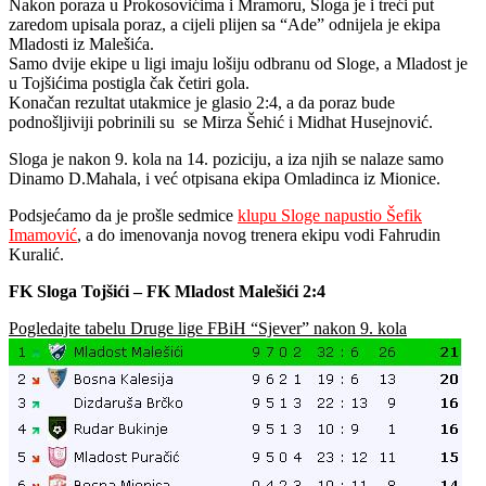
Nakon poraza u Prokosovićima i Mramoru, Sloga je i treći put
zaredom upisala poraz, a cijeli plijen sa “Ade” odnijela je ekipa
Mladosti iz Malešića.
Samo dvije ekipe u ligi imaju lošiju odbranu od Sloge, a Mladost je
u Tojšićima postigla čak četiri gola.
Konačan rezultat utakmice je glasio 2:4, a da poraz bude
podnošljiviji pobrinili su se Mirza Šehić i Midhat Husejnović.
Sloga je nakon 9. kola na 14. poziciju, a iza njih se nalaze samo
Dinamo D.Mahala, i već otpisana ekipa Omladinca iz Mionice.
Podsjećamo da je prošle sedmice
klupu Sloge napustio Šefik
Imamović
, a do imenovanja novog trenera ekipu vodi Fahrudin
Kuralić.
FK Sloga Tojšići – FK Mladost Malešići 2:4
Pogledajte tabelu Druge lige FBiH “Sjever” nakon 9. kola