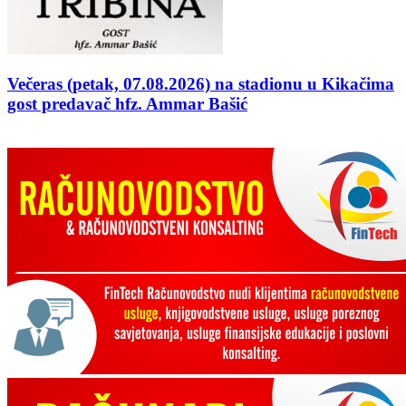
Večeras (petak, 07.08.2026) na stadionu u Kikačima
gost predavač hfz. Ammar Bašić