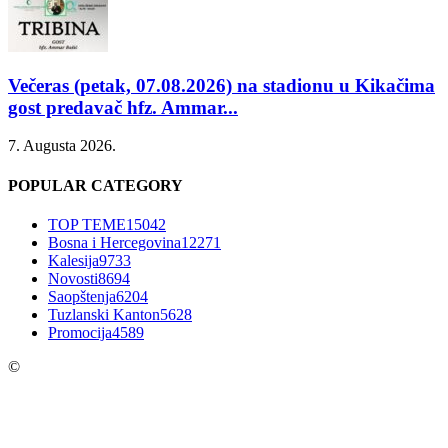
Večeras (petak, 07.08.2026) na stadionu u Kikačima
gost predavač hfz. Ammar...
7. Augusta 2026.
POPULAR CATEGORY
TOP TEME
15042
Bosna i Hercegovina
12271
Kalesija
9733
Novosti
8694
Saopštenja
6204
Tuzlanski Kanton
5628
Promocija
4589
©