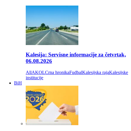
Kalesija: Servisne informacije za četvrtak,
06.08.2026
All
AKOL
Crna hronika
Fudbal
Kalesijska raja
Kalesijske
institucije
BiH