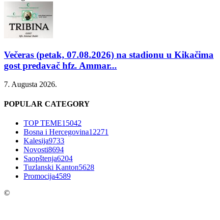
Večeras (petak, 07.08.2026) na stadionu u Kikačima
gost predavač hfz. Ammar...
7. Augusta 2026.
POPULAR CATEGORY
TOP TEME
15042
Bosna i Hercegovina
12271
Kalesija
9733
Novosti
8694
Saopštenja
6204
Tuzlanski Kanton
5628
Promocija
4589
©