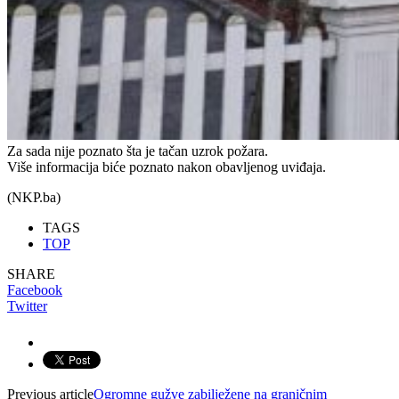
Za sada nije poznato šta je tačan uzrok požara.
Više informacija biće poznato nakon obavljenog uviđaja.
(NKP.ba)
TAGS
TOP
SHARE
Facebook
Twitter
Previous article
Ogromne gužve zabilježene na graničnim