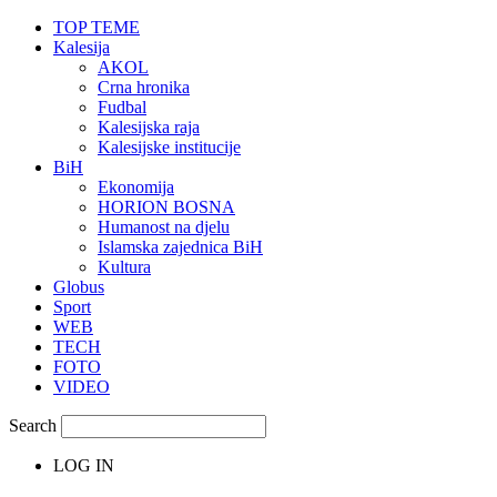
TOP TEME
Kalesija
AKOL
Crna hronika
Fudbal
Kalesijska raja
Kalesijske institucije
BiH
Ekonomija
HORION BOSNA
Humanost na djelu
Islamska zajednica BiH
Kultura
Globus
Sport
WEB
TECH
FOTO
VIDEO
Search
LOG IN