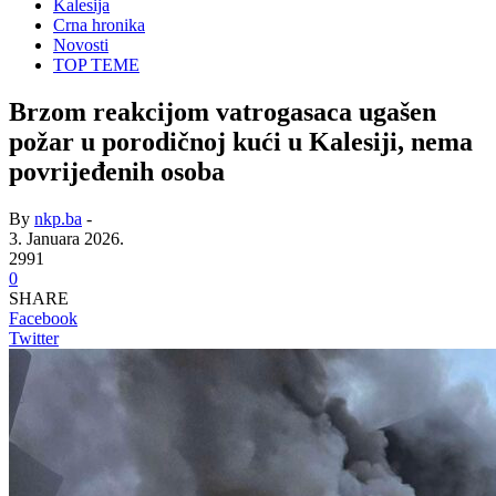
Kalesija
Crna hronika
Novosti
TOP TEME
Brzom reakcijom vatrogasaca ugašen
požar u porodičnoj kući u Kalesiji, nema
povrijeđenih osoba
By
nkp.ba
-
3. Januara 2026.
2991
0
SHARE
Facebook
Twitter