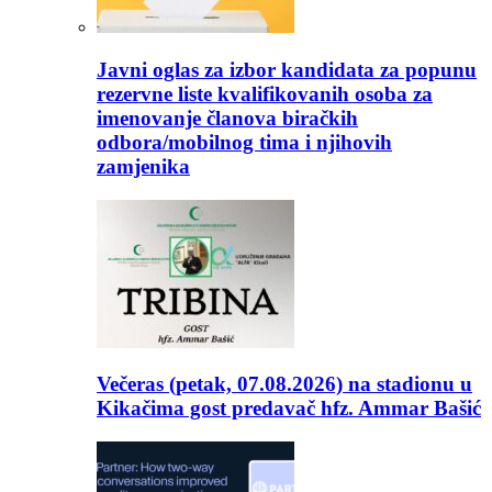
Javni oglas za izbor kandidata za popunu
rezervne liste kvalifikovanih osoba za
imenovanje članova biračkih
odbora/mobilnog tima i njihovih
zamjenika
Večeras (petak, 07.08.2026) na stadionu u
Kikačima gost predavač hfz. Ammar Bašić