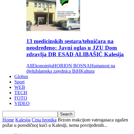
13 medicinskih sestara/tehničara na
neodređeno: Javni oglas u JZU Dom
zdravlja DR ESAD ALIBAŠIĆ Kalesija
All
Ekonomija
HORION BOSNA
Humanost na
djelu
Islamska zajednica BiH
Kultura
Globus
Sport
WEB
TECH
FOTO
VIDEO
Home
Kalesija
Crna hronika
Brzom reakcijom vatrogasaca ugašen
požar u porodičnoj kući u Kalesiji, nema povrijeđenih...