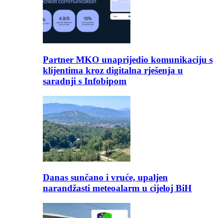
Partner MKO unaprijedio komunikaciju s
klijentima kroz digitalna rješenja u
saradnji s Infobipom
Danas sunčano i vruće, upaljen
narandžasti meteoalarm u cijeloj BiH