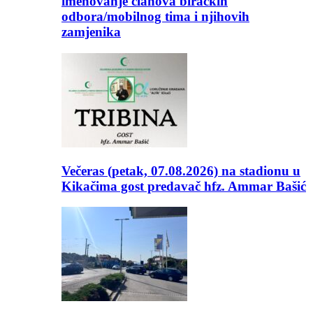
imenovanje članova biračkih
odbora/mobilnog tima i njihovih
zamjenika
Večeras (petak, 07.08.2026) na stadionu u
Kikačima gost predavač hfz. Ammar Bašić