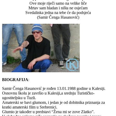
Ove moje riječi samo na velike liče
Mrtav sam hladan i ništa ne osjećam
Svedalinka jedna na tebe će da podsjeća
(Samir Čenga Hasanović)
BIOGRAFIJA
:
Samir Čenga Hasanović je rođen 13.01.1988 godine u Kalesiji.
Osnovnu školu je završio u Kalesiji,a srednju Turističko-
ugostiteljsku u Tuzli.
Amaterski se bavi glumom, i jedan je od dobitnika priznanja za
kratki amaterski film u Srebrenici.
Glumio je također u predstavi “Žena mi se zove Zlatko”.