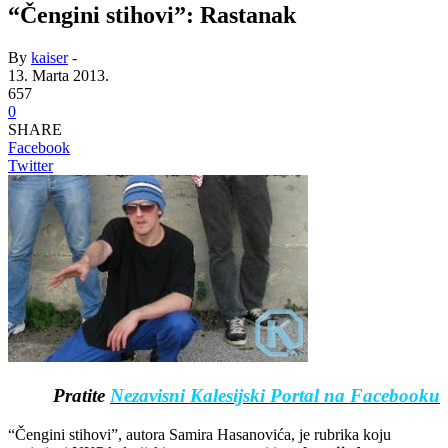
“Čengini stihovi”: Rastanak
By
kaiser
-
13. Marta 2013.
657
0
SHARE
Facebook
Twitter
Pratite
Nezavisni Kalesijski Portal na Facebooku
“Čengini stihovi”, autora Samira Hasanovića, je rubrika koju