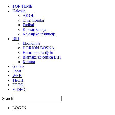
TOP TEME
Kalesija
AKOL
Crna hronika
Fudbal
Kalesijska raja
Kalesijske institucije
BiH
Ekonomija
HORION BOSNA
Humanost na djelu
Islamska zajednica BiH
Kultura
Globus
Sport
WEB
TECH
FOTO
VIDEO
Search
LOG IN