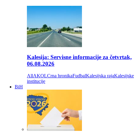
Kalesija: Servisne informacije za četvrtak,
06.08.2026
All
AKOL
Crna hronika
Fudbal
Kalesijska raja
Kalesijske
institucije
BiH