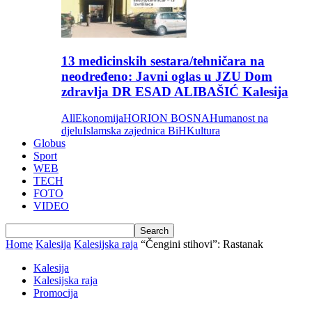
13 medicinskih sestara/tehničara na
neodređeno: Javni oglas u JZU Dom
zdravlja DR ESAD ALIBAŠIĆ Kalesija
All
Ekonomija
HORION BOSNA
Humanost na
djelu
Islamska zajednica BiH
Kultura
Globus
Sport
WEB
TECH
FOTO
VIDEO
Home
Kalesija
Kalesijska raja
“Čengini stihovi”: Rastanak
Kalesija
Kalesijska raja
Promocija