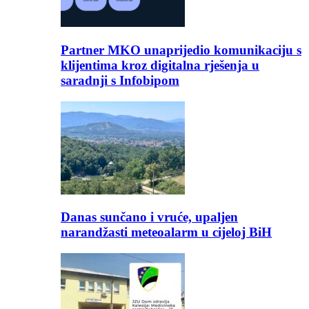
Partner MKO unaprijedio komunikaciju s
klijentima kroz digitalna rješenja u
saradnji s Infobipom
Danas sunčano i vruće, upaljen
narandžasti meteoalarm u cijeloj BiH