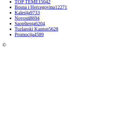
TOP TEME
15042
Bosna i Hercegovina
12271
Kalesija
9733
Novosti
8694
Saopštenja
6204
Tuzlanski Kanton
5628
Promocija
4589
©