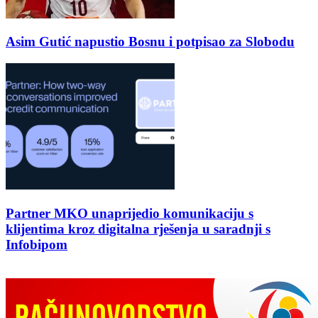
Asim Gutić napustio Bosnu i potpisao za Slobodu
Partner MKO unaprijedio komunikaciju s
klijentima kroz digitalna rješenja u saradnji s
Infobipom