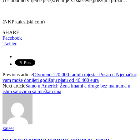
U slobodno vrijeme piše,scenarije za skečeve,poeziju i prozu…
(NKP kalesijski.com)
SHARE
Facebook
Twitter
Previous article
Otvoreno 120.000 radnih mjesta: Posao u Njemačkoj
vam može donijeti godišnju platu od 46.400 eura
Next article
Samo u Americi: Žena imami a druge bez mahrama u
istim safovima sa muškarcima
kaiser