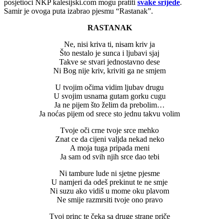
posjetioci NKP kalesijski.com mogu pratiti
svake srijede
.
Samir je ovoga puta izabrao pjesmu “Rastanak”.
RASTANAK
Ne, nisi kriva ti, nisam kriv ja
Što nestalo je sunca i ljubavi sjaj
Takve se stvari jednostavno dese
Ni Bog nije kriv, kriviti ga ne smjem
U tvojim očima vidim ljubav drugu
U svojim usnama gutam gorku cugu
Ja ne pijem što želim da prebolim…
Ja noćas pijem od srece sto jednu takvu volim
Tvoje oči crne tvoje srce mehko
Znat ce da cijeni valjda nekad neko
A moja tuga pripada meni
Ja sam od svih njih srce dao tebi
Ni tambure lude ni sjetne pjesme
U namjeri da odeš prekinut te ne smje
Ni suzu ako vidiš u mome oku plavom
Ne smije razmrsiti tvoje ono pravo
Tvoj princ te čeka sa druge strane priče