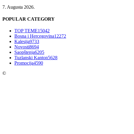
7. Augusta 2026.
POPULAR CATEGORY
TOP TEME
15042
Bosna i Hercegovina
12272
Kalesija
9733
Novosti
8694
Saopštenja
6205
Tuzlanski Kanton
5628
Promocija
4590
©