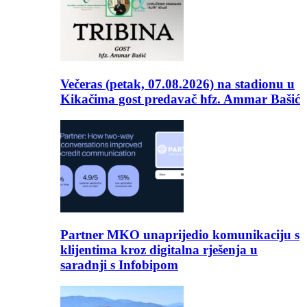
Večeras (petak, 07.08.2026) na stadionu u
Kikačima gost predavač hfz. Ammar Bašić
Partner MKO unaprijedio komunikaciju s
klijentima kroz digitalna rješenja u
saradnji s Infobipom