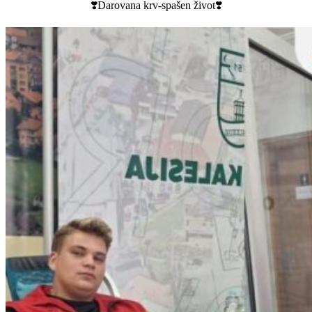
❣️Darovana krv-spašen život❣️