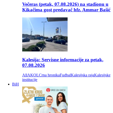
Večeras (petak, 07.08.2026) na stadionu u
Kikačima gost predavač hfz. Ammar Bašić
Kalesija: Servisne informacije za petak,
07.08.2026
All
AKOL
Crna hronika
Fudbal
Kalesijska raja
Kalesijske
institucije
BiH