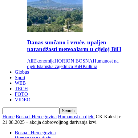
Danas sunčano i vruće, upaljen
narandžasti meteoalarm u cijeloj BiH
All
Ekonomija
HORION BOSNA
Humanost na
djelu
Islamska zajednica BiH
Kultura
Globus
Sport
WEB
TECH
FOTO
VIDEO
Home
Bosna i Hercegovina
Humanost na djelu
CK Kalesija:
21.08.2025 – akcija dobrovoljnog darivanja krvi
Bosna i Hercegovina