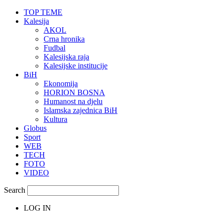
TOP TEME
Kalesija
AKOL
Crna hronika
Fudbal
Kalesijska raja
Kalesijske institucije
BiH
Ekonomija
HORION BOSNA
Humanost na djelu
Islamska zajednica BiH
Kultura
Globus
Sport
WEB
TECH
FOTO
VIDEO
Search
LOG IN