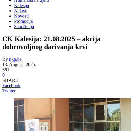
Humanost na djelu
Kalesija
Najave
Novosti
Promocija
Saopštenja
CK Kalesija: 21.08.2025 – akcija
dobrovoljnog darivanja krvi
By
nkp.ba
-
13. Augusta 2025.
681
0
SHARE
Facebook
Twitter