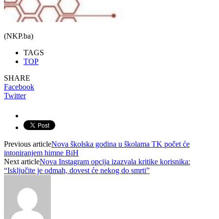
(NKP.ba)
TAGS
TOP
SHARE
Facebook
Twitter
Previous article
Nova školska godina u školama TK počet će
intoniranjem himne BiH
Next article
Nova Instagram opcija izazvala kritike korisnika:
“Isključite je odmah, dovest će nekog do smrti”