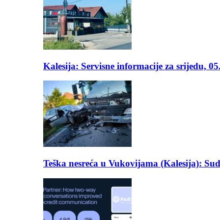
Kalesija: Servisne informacije za srijedu, 0
Teška nesreća u Vukovijama (Kalesija): Suda