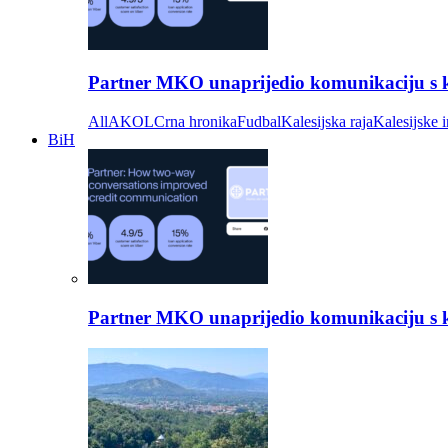
Partner MKO unaprijedio komunikaciju s kli
All
AKOL
Crna hronika
Fudbal
Kalesijska raja
Kalesijske i
BiH
Partner MKO unaprijedio komunikaciju s kli