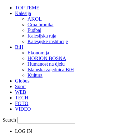
TOP TEME
Kalesija
AKOL
Crna hronika
Fudbal
Kalesijska raja
Kalesijske institucije
BiH
Ekonomija
HORION BOSNA
Humanost na djelu
Islamska zajednica BiH
Kultura
Globus
Sport
WEB
TECH
FOTO
VIDEO
Search
LOG IN