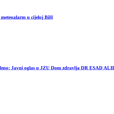
 meteoalarm u cijeloj BiH
ređeno: Javni oglas u JZU Dom zdravlja DR ESAD ALI