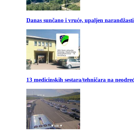
Danas sunčano i vruće, upaljen narandžasti
13 medicinskih sestara/tehničara na neod