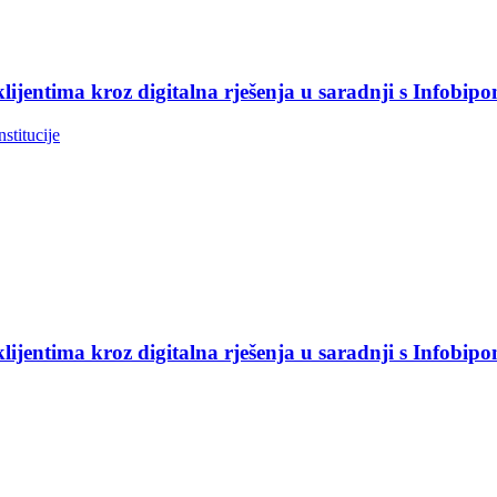
jentima kroz digitalna rješenja u saradnji s Infobip
nstitucije
jentima kroz digitalna rješenja u saradnji s Infobip