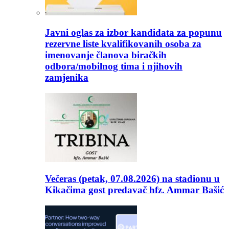
Javni oglas za izbor kandidata za popunu
rezervne liste kvalifikovanih osoba za
imenovanje članova biračkih
odbora/mobilnog tima i njihovih
zamjenika
Večeras (petak, 07.08.2026) na stadionu u
Kikačima gost predavač hfz. Ammar Bašić