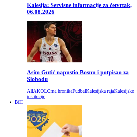
Kalesija: Servisne informacije za četvrtak,
06.08.2026
Asim Gutić napustio Bosnu i potpisao za
Slobodu
All
AKOL
Crna hronika
Fudbal
Kalesijska raja
Kalesijske
institucije
BiH