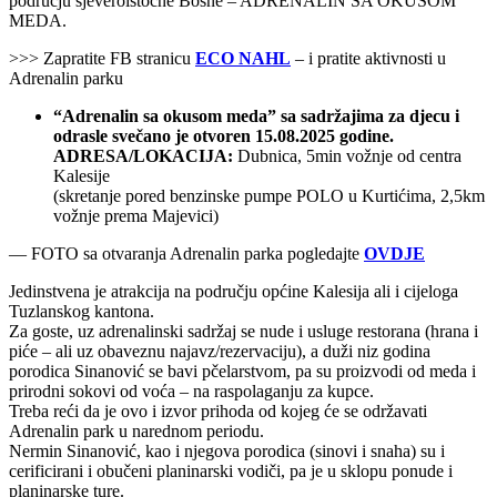
području sjeveroistočne Bosne – ADRENALIN SA OKUSOM
MEDA.
>>> Zapratite FB stranicu
ECO NAHL
– i pratite aktivnosti u
Adrenalin parku
“Adrenalin sa okusom meda” sa sadržajima za djecu i
odrasle svečano je otvoren 15.08.2025 godine.
ADRESA/LOKACIJA:
Dubnica, 5min vožnje od centra
Kalesije
(skretanje pored benzinske pumpe POLO u Kurtićima, 2,5km
vožnje prema Majevici)
— FOTO sa otvaranja Adrenalin parka pogledajte
OVDJE
Jedinstvena je atrakcija na području općine Kalesija ali i cijeloga
Tuzlanskog kantona.
Za goste, uz adrenalinski sadržaj se nude i usluge restorana (hrana i
piće – ali uz obaveznu najavz/rezervaciju), a duži niz godina
porodica Sinanović se bavi pčelarstvom, pa su proizvodi od meda i
prirodni sokovi od voća – na raspolaganju za kupce.
Treba reći da je ovo i izvor prihoda od kojeg će se održavati
Adrenalin park u narednom periodu.
Nermin Sinanović, kao i njegova porodica (sinovi i snaha) su i
cerificirani i obučeni planinarski vodiči, pa je u sklopu ponude i
planinarske ture.