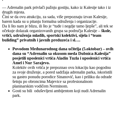
— Adrenalin park privlači pažnju gostiju, kako iz Kalesije tako i iz
drugih mjesta.
Čini se da ovu atrakciju, za sada, više prepoznaju izvan Kalesije,
barem kada su u pitanju formalna udruženja i organizacije.
Da li što nam je blizu, ili što je “tuđe i negdje tamo ljepše”, ali tek se
očekuje dolazak organizovanih grupa sa područja Kalesije –
škole,
vrtići, udruženja mladih, sportski kolektivi, sijela i “team
buliding” privatnih i javnih preduzeća i sl….
Povodom Međunarodnog dana učitelja (5.oktobar) – ovih
dana su “Adrenalin sa okusom meda Dubnica-Kalesija”
posjetili uposlenici vrtića Aladin Tuzla i uposlenici vrtića
Amel i Nur Sarajevo.
Kolektiv ovih vrtića je prepoznao ovu lokaciju kao pogodnu
za svoje druženje, a pored sadržaja adrenalin parka, iskoristili
su gastro ponudu porodice Sinanović, kao i priliku da odrade
šetnju po obroncima Majevice sa profesionalnom
planinarskim vodičem Nerminom.
Gosti su bili oduševljeni ambijentom koji nudi Adrenalin
park.