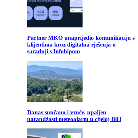
Partner MKO unaprijedio komunikaciju s
klijentima kroz digitalna rješenja u
saradnji s Infobipom
Danas sunčano i vruće, upaljen
narandžasti meteoalarm u cijeloj BiH