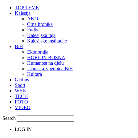
TOP TEME
Kalesija
AKOL
Crna hronika
Fudbal
Kalesijska raja
Kalesijske institucije
BiH
Ekonomija
HORION BOSNA
Humanost na djelu
Islamska zajednica BiH
Kultura
Globus
Sport
WEB
TECH
FOTO
VIDEO
Search
LOG IN