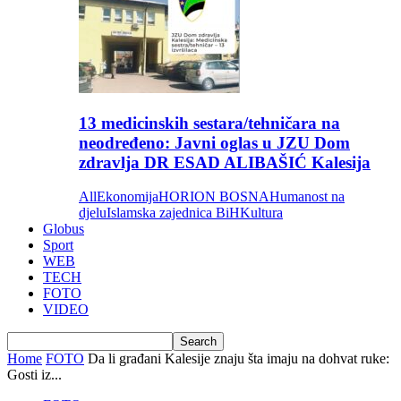
13 medicinskih sestara/tehničara na
neodređeno: Javni oglas u JZU Dom
zdravlja DR ESAD ALIBAŠIĆ Kalesija
All
Ekonomija
HORION BOSNA
Humanost na
djelu
Islamska zajednica BiH
Kultura
Globus
Sport
WEB
TECH
FOTO
VIDEO
Home
FOTO
Da li građani Kalesije znaju šta imaju na dohvat ruke:
Gosti iz...