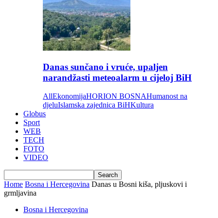
Danas sunčano i vruće, upaljen
narandžasti meteoalarm u cijeloj BiH
All
Ekonomija
HORION BOSNA
Humanost na
djelu
Islamska zajednica BiH
Kultura
Globus
Sport
WEB
TECH
FOTO
VIDEO
Home
Bosna i Hercegovina
Danas u Bosni kiša, pljuskovi i
grmljavina
Bosna i Hercegovina