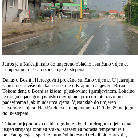
Jutros je u Kalesiji malo do umjereno oblačno i sunčano vrijeme.
Temperatura u 7 sati iznosila je 22 stepena.
Danas u Bosni i Hercegovini pretežno sunčano vrijeme. U jutarnjim
satima nešto više oblaka se očekuje u Krajini i na sjeveru Bosne.
Tokom dana u Bosni sa kišom, pljuskovima i grmljavinom. Lokalno
je moguće jače grmljavinsko nevrijeme, praćeno intenzivnijim
padavinama i jakim udarima vjetra. Vjetar slab do umjeren
sjevernog smjera. Najviša dnevna temperatura od 29 do 35, na jugu
do 39 stepeni.
Tokom prijepodneva će biti ugodnije, dok bi u drugom dijelu dana,
usljed strujanja toplijeg zraka, izraženijeg porasta temperature i
pojačanog osjeta sparine, hronični bolesnici trebali biti oprezniji,