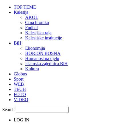
TOP TEME
Kalesija
AKOL
Crna hronika
Fudbal
Kalesijska raja
Kalesijske institucije
BiH
Ekonomija
HORION BOSNA
Humanost na djelu
Islamska zajednica BiH
Kultura
Globus
Sport
WEB
TECH
FOTO
VIDEO
Search
LOG IN