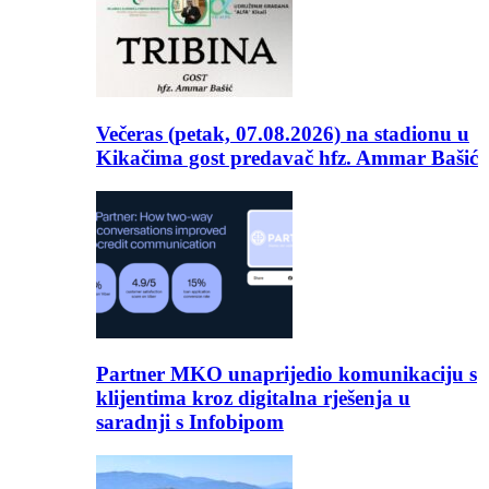
Večeras (petak, 07.08.2026) na stadionu u
Kikačima gost predavač hfz. Ammar Bašić
Partner MKO unaprijedio komunikaciju s
klijentima kroz digitalna rješenja u
saradnji s Infobipom