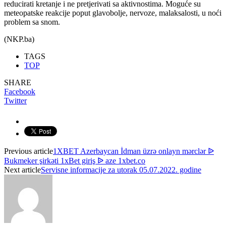
reducirati kretanje i ne pretjerivati sa aktivnostima. Moguće su
meteopatske reakcije poput glavobolje, nervoze, malaksalosti, u noći
problem sa snom.
(NKP.ba)
TAGS
TOP
SHARE
Facebook
Twitter
Previous article
1XBET Azerbaycan İdman üzrə onlayn mərclər ᐉ
Bukmeker şirkəti 1xBet giriş ᐉ aze 1xbet.co
Next article
Servisne informacije za utorak 05.07.2022. godine