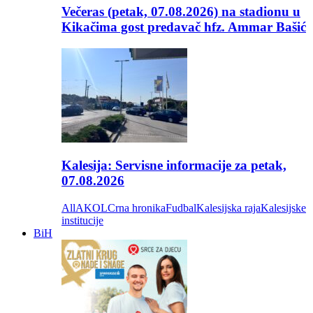
Večeras (petak, 07.08.2026) na stadionu u
Kikačima gost predavač hfz. Ammar Bašić
Kalesija: Servisne informacije za petak,
07.08.2026
All
AKOL
Crna hronika
Fudbal
Kalesijska raja
Kalesijske
institucije
BiH