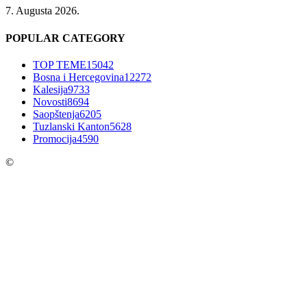
7. Augusta 2026.
POPULAR CATEGORY
TOP TEME
15042
Bosna i Hercegovina
12272
Kalesija
9733
Novosti
8694
Saopštenja
6205
Tuzlanski Kanton
5628
Promocija
4590
©