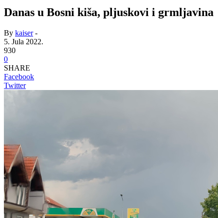
Danas u Bosni kiša, pljuskovi i grmljavina
By
kaiser
-
5. Jula 2022.
930
0
SHARE
Facebook
Twitter