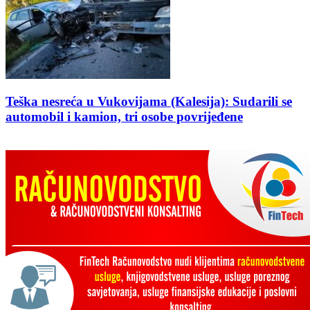
Teška nesreća u Vukovijama (Kalesija): Sudarili se
automobil i kamion, tri osobe povrijeđene