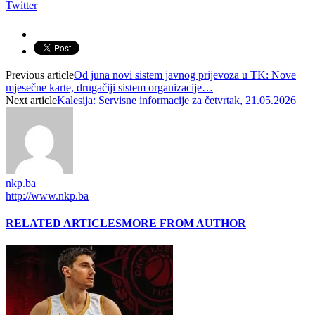
Twitter
Previous article
Od juna novi sistem javnog prijevoza u TK: Nove
mjesečne karte, drugačiji sistem organizacije…
Next article
Kalesija: Servisne informacije za četvrtak, 21.05.2026
nkp.ba
http://www.nkp.ba
RELATED ARTICLES
MORE FROM AUTHOR