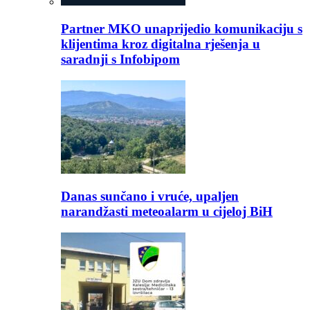
Partner MKO unaprijedio komunikaciju s
klijentima kroz digitalna rješenja u
saradnji s Infobipom
Danas sunčano i vruće, upaljen
narandžasti meteoalarm u cijeloj BiH