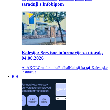
saradnji s Infobipom
Kalesija: Servisne informacije za utorak,
04.08.2026
All
AKOL
Crna hronika
Fudbal
Kalesijska raja
Kalesijske
institucije
BiH