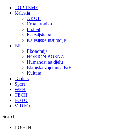
TOP TEME
Kalesija
AKOL
Crna hronika
Fudbal
Kalesijska raja
Kalesijske institucije
BiH
Ekonomija
HORION BOSNA
Humanost na djelu
Islamska zajednica BiH
Kultura
Globus
Sport
WEB
TECH
FOTO
VIDEO
Search
LOG IN