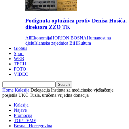
Podignuta optužnica protiv Denisa Husića,
direktora ZZO TK
All
Ekonomija
HORION BOSNA
Humanost na
djelu
Islamska zajednica BiH
Kultura
Globus
Sport
WEB
TECH
FOTO
VIDEO
Home
Kalesija
Delegacija Instituta za medicinsko vještačenje
posjetila UKC Tuzla, uručena vrijedna donacija
Kalesija
Najave
Promocija
TOP TEME
Bosna i Hercegovina