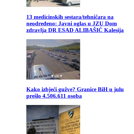
13 medicinskih sestara/tehničara na
neodređeno: Javni oglas u JZU Dom
zdravlja DR ESAD ALIBAŠIĆ Kalesija
Kako izbjeći gužve? Granice BiH u julu
prešlo 4.506.611 osoba