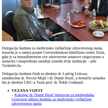
Delegacija Instituta za medicinsko vještačenje zdravstvenog stanja
boravila je u radnoj posjeti Univerzitetskom kliničkom centru Tuzla,
gdje je sa menadžmentom ove zdravstvene ustanove razgovarano o
nastavku i unapređenju saradnje između dvije institucije – piše
Tuzlainfo.ba
Delegaciju Instituta činili su direktor dr.
Ludvig Letica
sa
saradnicima dr.
Nevzet Mujić
i dr.
Damir Husić
, a domaćin sastanka
bio je direktor UKC-a Tuzla prof. dr.
Šekib Umihanić
.
VEZANA VIJEST
–
Kalesijac dr. Damir Husić imenovan za predsjednika
Upravnog odbora Instituta za medicinsko vještačenje
zdravstvenog stanja