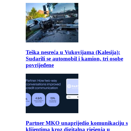
Teška nesreća u Vukovijama (Kalesija):
Sudarili se automobil i kamion, tri osobe
povrijeđene
Partner MKO unaprijedio komunikaciju s
klijentima kroz digitalna rješenja u