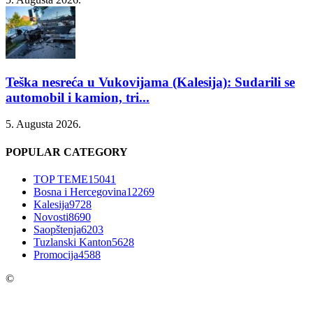
Teška nesreća u Vukovijama (Kalesija): Sudarili se
automobil i kamion, tri...
5. Augusta 2026.
POPULAR CATEGORY
TOP TEME
15041
Bosna i Hercegovina
12269
Kalesija
9728
Novosti
8690
Saopštenja
6203
Tuzlanski Kanton
5628
Promocija
4588
©