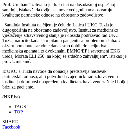
Prof. Umihanić zahvalio je dr. Letici na dosadašnjoj uspješnoj
saradnji, istakavši da dvije ustanove već godinama ostvaruju
kvalitetne partnerske odnose na obostrano zadovoljstvo.
„Saradnja Instituta na čijem je čelu dr. Letica i UKC Tuzla je
dugogodišnja na obostrano zadovoljstvo. Institut za medicinsko
vještačenje zdravstvenog stanja je i dosada podržavao rad UKC
Tuzla, naročito kada su u pitanju pacijenti sa problemom sluha. U
okviru pomenute saradnje danas smo dobili donaciju dva
medicinska aparata i to dvokanalni EMNG/EP i savremeni EKG
uređaj Morata ELI 250, na kojoj se srdačno zahvaljujem“, istakao je
prof. Umihanić.
Iz UKC-a Tuzla navode da donacija predstavlja nastavak
partnerskih odnosa, ali i potvrdu da zajednički rad zdravstvenih
institucija doprinosi unapređenju kvaliteta zdravstvene zaštite i boljoj
brizi za pacijente.
(NKP.ba)
TAGS
TOP
SHARE
Facebook