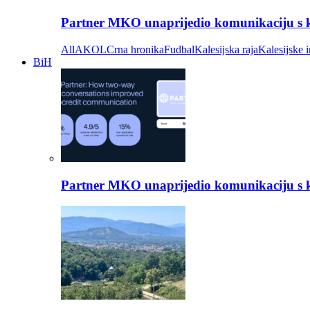
Partner MKO unaprijedio komunikaciju s kli
All
AKOL
Crna hronika
Fudbal
Kalesijska raja
Kalesijske i
BiH
Partner MKO unaprijedio komunikaciju s kli