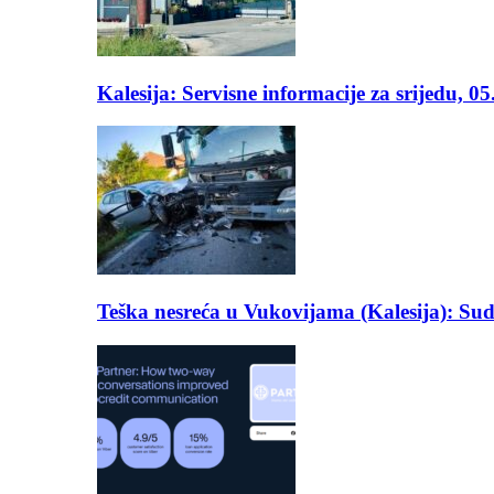
Kalesija: Servisne informacije za srijedu, 0
Teška nesreća u Vukovijama (Kalesija): Suda