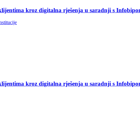
jentima kroz digitalna rješenja u saradnji s Infobip
nstitucije
jentima kroz digitalna rješenja u saradnji s Infobip