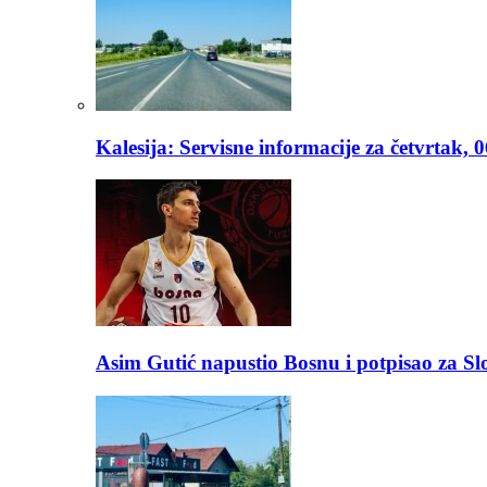
Kalesija: Servisne informacije za četvrtak, 
Asim Gutić napustio Bosnu i potpisao za S