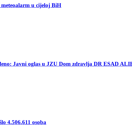
 meteoalarm u cijeloj BiH
ređeno: Javni oglas u JZU Dom zdravlja DR ESAD ALI
šlo 4.506.611 osoba