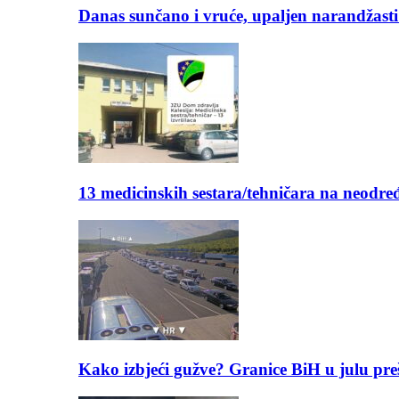
Danas sunčano i vruće, upaljen narandžasti
13 medicinskih sestara/tehničara na neod
Kako izbjeći gužve? Granice BiH u julu pre