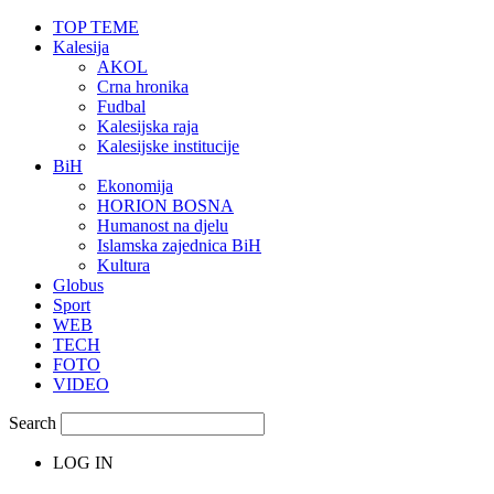
TOP TEME
Kalesija
AKOL
Crna hronika
Fudbal
Kalesijska raja
Kalesijske institucije
BiH
Ekonomija
HORION BOSNA
Humanost na djelu
Islamska zajednica BiH
Kultura
Globus
Sport
WEB
TECH
FOTO
VIDEO
Search
LOG IN