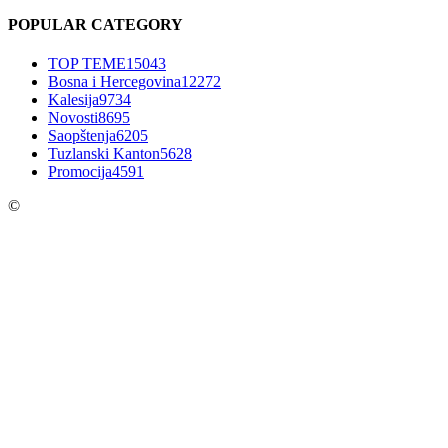
POPULAR CATEGORY
TOP TEME
15043
Bosna i Hercegovina
12272
Kalesija
9734
Novosti
8695
Saopštenja
6205
Tuzlanski Kanton
5628
Promocija
4591
©