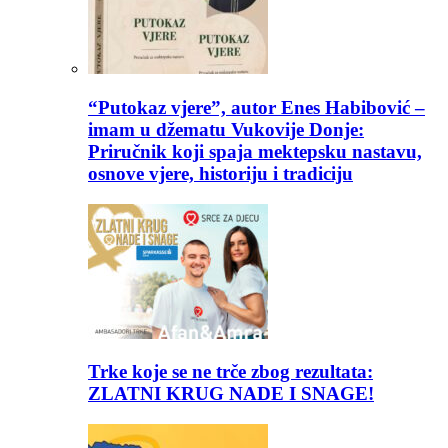
“Putokaz vjere”, autor Enes Habibović –
imam u džematu Vukovije Donje:
Priručnik koji spaja mektepsku nastavu,
osnove vjere, historiju i tradiciju
Trke koje se ne trče zbog rezultata:
ZLATNI KRUG NADE I SNAGE!