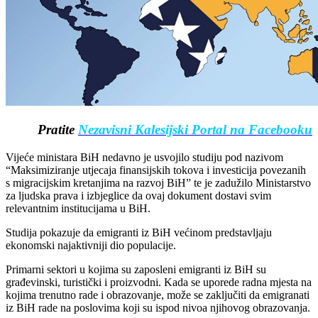
Pratite
Nezavisni Kalesijski Portal na Facebooku
Vijeće ministara BiH nedavno je usvojilo studiju pod nazivom
“Maksimiziranje utjecaja finansijskih tokova i investicija povezanih
s migracijskim kretanjima na razvoj BiH” te je zadužilo Ministarstvo
za ljudska prava i izbjeglice da ovaj dokument dostavi svim
relevantnim institucijama u BiH.
Studija pokazuje da emigranti iz BiH većinom predstavljaju
ekonomski najaktivniji dio populacije.
Primarni sektori u kojima su zaposleni emigranti iz BiH su
građevinski, turistički i proizvodni. Kada se uporede radna mjesta na
kojima trenutno rade i obrazovanje, može se zaključiti da emigranati
iz BiH rade na poslovima koji su ispod nivoa njihovog obrazovanja.