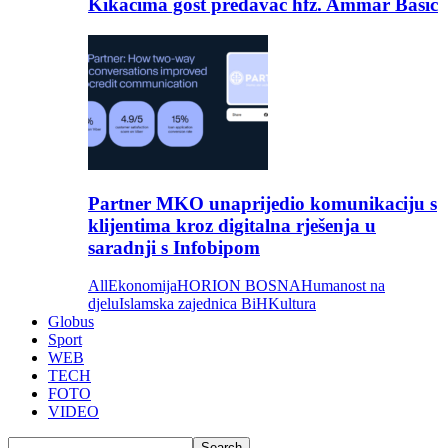
Kikačima gost predavač hfz. Ammar Bašić
Partner MKO unaprijedio komunikaciju s
klijentima kroz digitalna rješenja u
saradnji s Infobipom
All
Ekonomija
HORION BOSNA
Humanost na
djelu
Islamska zajednica BiH
Kultura
Globus
Sport
WEB
TECH
FOTO
VIDEO