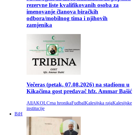
rezervne liste kvalifikovanih osoba za
imenovanje članova biračkih
odbora/mobilnog tima i njihovih
zamjenika
Večeras (petak, 07.08.2026) na stadionu u
Kikačima gost predavač hfz. Ammar Bašić
All
AKOL
Crna hronika
Fudbal
Kalesijska raja
Kalesijske
institucije
BiH