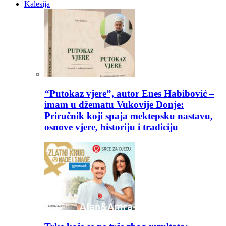
Kalesija
“Putokaz vjere”, autor Enes Habibović –
imam u džematu Vukovije Donje:
Priručnik koji spaja mektepsku nastavu,
osnove vjere, historiju i tradiciju