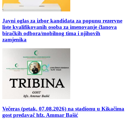
Javni oglas za izbor kandidata za popunu rezervne
liste kvalifikovanih osoba za imenovanje članova
biračkih odbora/mobilnog tima i njihovih
zamjenika
Večeras (petak, 07.08.2026) na stadionu u Kikačima
gost predavač hfz. Ammar Bašić