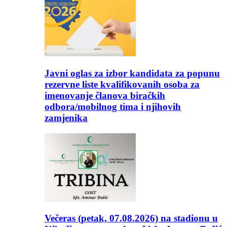
Javni oglas za izbor kandidata za popunu
rezervne liste kvalifikovanih osoba za
imenovanje članova biračkih
odbora/mobilnog tima i njihovih
zamjenika
Večeras (petak, 07.08.2026) na stadionu u