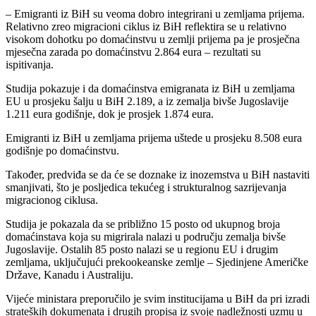
– Emigranti iz BiH su veoma dobro integrirani u zemljama prijema.
Relativno zreo migracioni ciklus iz BiH reflektira se u relativno
visokom dohotku po domaćinstvu u zemlji prijema pa je prosječna
mjesečna zarada po domaćinstvu 2.864 eura – rezultati su
ispitivanja.
Studija pokazuje i da domaćinstva emigranata iz BiH u zemljama
EU u prosjeku šalju u BiH 2.189, a iz zemalja bivše Jugoslavije
1.211 eura godišnje, dok je prosjek 1.874 eura.
Emigranti iz BiH u zemljama prijema uštede u prosjeku 8.508 eura
godišnje po domaćinstvu.
Također, predviđa se da će se doznake iz inozemstva u BiH nastaviti
smanjivati, što je posljedica tekućeg i strukturalnog sazrijevanja
migracionog ciklusa.
Studija je pokazala da se približno 15 posto od ukupnog broja
domaćinstava koja su migrirala nalazi u području zemalja bivše
Jugoslavije. Ostalih 85 posto nalazi se u regionu EU i drugim
zemljama, uključujući prekookeanske zemlje – Sjedinjene Američke
Države, Kanadu i Australiju.
Vijeće ministara preporučilo je svim institucijama u BiH da pri izradi
strateških dokumenata i drugih propisa iz svoje nadležnosti uzmu u