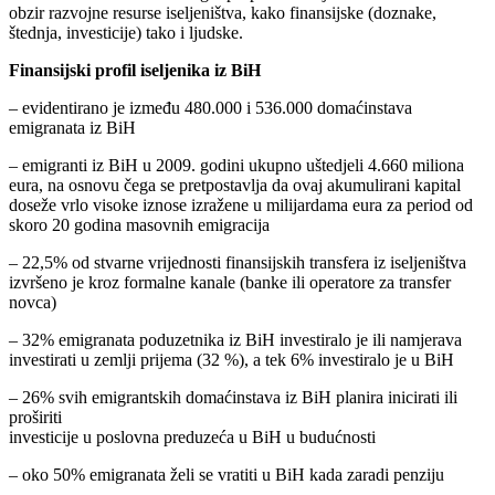
obzir razvojne resurse iseljeništva, kako finansijske (doznake,
štednja, investicije) tako i ljudske.
Finansijski profil iseljenika iz BiH
– evidentirano je između 480.000 i 536.000 domaćinstava
emigranata iz BiH
– emigranti iz BiH u 2009. godini ukupno uštedjeli 4.660 miliona
eura, na osnovu čega se pretpostavlja da ovaj akumulirani kapital
doseže vrlo visoke iznose izražene u milijardama eura za period od
skoro 20 godina masovnih emigracija
– 22,5% od stvarne vrijednosti finansijskih transfera iz iseljeništva
izvršeno je kroz formalne kanale (banke ili operatore za transfer
novca)
– 32% emigranata poduzetnika iz BiH investiralo je ili namjerava
investirati u zemlji prijema (32 %), a tek 6% investiralo je u BiH
– 26% svih emigrantskih domaćinstava iz BiH planira inicirati ili
proširiti
investicije u poslovna preduzeća u BiH u budućnosti
– oko 50% emigranata želi se vratiti u BiH kada zaradi penziju