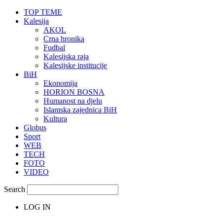
TOP TEME
Kalesija
AKOL
Crna hronika
Fudbal
Kalesijska raja
Kalesijske institucije
BiH
Ekonomija
HORION BOSNA
Humanost na djelu
Islamska zajednica BiH
Kultura
Globus
Sport
WEB
TECH
FOTO
VIDEO
Search
LOG IN