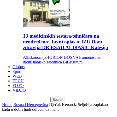
13 medicinskih sestara/tehničara na
neodređeno: Javni oglas u JZU Dom
zdravlja DR ESAD ALIBAŠIĆ Kalesija
All
Ekonomija
HORION BOSNA
Humanost na
djelu
Islamska zajednica BiH
Kultura
Globus
Sport
WEB
TECH
FOTO
VIDEO
Home
Bosna i Hercegovina
Dječak Kenan iz Seljublja zaplakao
kada u dobri ljudi odlučili da mu...