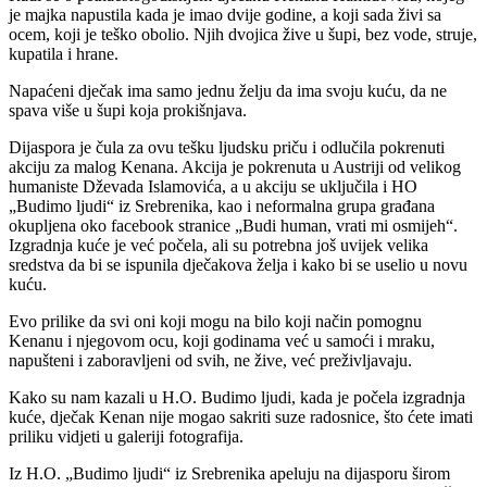
je majka napustila kada je imao dvije godine, a koji sada živi sa
ocem, koji je teško obolio. Njih dvojica žive u šupi, bez vode, struje,
kupatila i hrane.
Napaćeni dječak ima samo jednu želju da ima svoju kuću, da ne
spava više u šupi koja prokišnjava.
Dijaspora je čula za ovu tešku ljudsku priču i odlučila pokrenuti
akciju za malog Kenana. Akcija je pokrenuta u Austriji od velikog
humaniste Dževada Islamovića, a u akciju se uključila i HO
„Budimo ljudi“ iz Srebrenika, kao i neformalna grupa građana
okupljena oko facebook stranice „Budi human, vrati mi osmijeh“.
Izgradnja kuće je već počela, ali su potrebna još uvijek velika
sredstva da bi se ispunila dječakova želja i kako bi se uselio u novu
kuću.
Evo prilike da svi oni koji mogu na bilo koji način pomognu
Kenanu i njegovom ocu, koji godinama već u samoći i mraku,
napušteni i zaboravljeni od svih, ne žive, već preživljavaju.
Kako su nam kazali u H.O. Budimo ljudi, kada je počela izgradnja
kuće, dječak Kenan nije mogao sakriti suze radosnice, što ćete imati
priliku vidjeti u galeriji fotografija.
Iz H.O. „Budimo ljudi“ iz Srebrenika apeluju na dijasporu širom