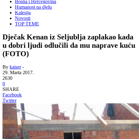
Bosna i Hercegovina
Humanost na djelu
Kalesija
Novosti
TOP TEME
Dječak Kenan iz Seljublja zaplakao kada
u dobri ljudi odlučili da mu naprave kuću
(FOTO)
By
kaiser
-
29. Marta 2017.
2630
0
SHARE
Facebook
Twitter