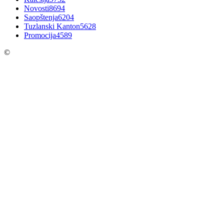
Novosti
8694
Saopštenja
6204
Tuzlanski Kanton
5628
Promocija
4589
©