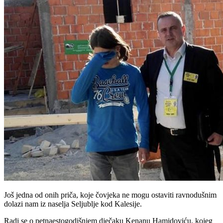
Još jedna od onih priča, koje čovjeka ne mogu ostaviti ravnodušnim
dolazi nam iz naselja Seljublje kod Kalesije.
Radi se o petnaestogodišnjem dječaku Kenanu Hamidoviću, kojeg