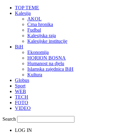
TOP TEME
Kalesija
AKOL
Crna hronika
Fudbal
Kalesijska raja
Kalesijske institucije
BiH
Ekonomija
HORION BOSNA
Humanost na djelu
Islamska zajednica BiH
Kultura
Globus
Sport
WEB
TECH
FOTO
VIDEO
Search
LOG IN