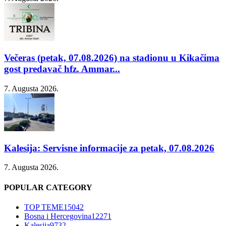
Večeras (petak, 07.08.2026) na stadionu u Kikačima
gost predavač hfz. Ammar...
7. Augusta 2026.
Kalesija: Servisne informacije za petak, 07.08.2026
7. Augusta 2026.
POPULAR CATEGORY
TOP TEME
15042
Bosna i Hercegovina
12271
Kalesija
9732