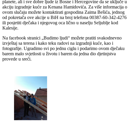
planete, ali i sve dobre ljude iz Bosne i Hercegovine da se uključe u
akciju izgradnje kuće za Kenana Hamidovića. Za više informacija o
ovom slučaju možete kontaktirati gospodina Zaima Bešića, jednog
od pokretača ove akcije u BiH na broj telefona 00387-60-342-4276
ili posjetiti dječaka i njegovog oca lično u naselju Seljublje kod
Kalesije.
Na facebook stranici „Budimo ljudi“ možete pratiti svakodnevno
izvještaj sa terena i kako teku radovi na izgradnji kuće, kao i
fotografije. Ugradimo svi po jednu ciglu i podarimo ovom dječaku
barem malo svjetlosti u životu i barem da jedna dio djetinjstva
provede u sreći.