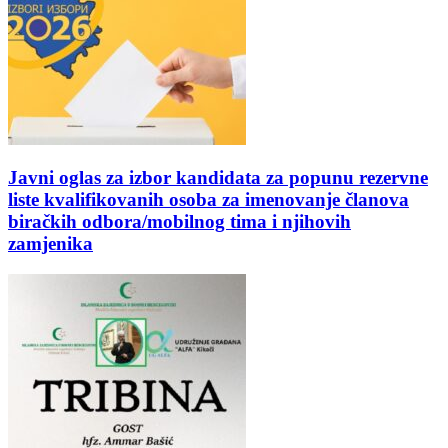
Javni oglas za izbor kandidata za popunu rezervne
liste kvalifikovanih osoba za imenovanje članova
biračkih odbora/mobilnog tima i njihovih
zamjenika