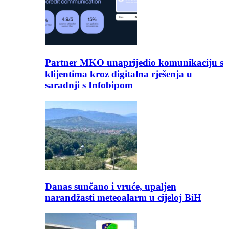
Partner MKO unaprijedio komunikaciju s
klijentima kroz digitalna rješenja u
saradnji s Infobipom
Danas sunčano i vruće, upaljen
narandžasti meteoalarm u cijeloj BiH