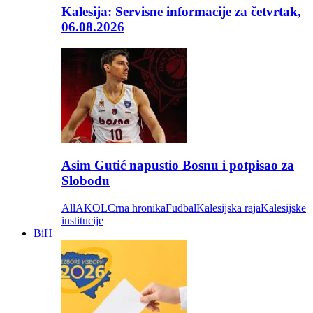
Kalesija: Servisne informacije za četvrtak,
06.08.2026
Asim Gutić napustio Bosnu i potpisao za
Slobodu
All
AKOL
Crna hronika
Fudbal
Kalesijska raja
Kalesijske
institucije
BiH