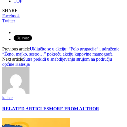
TOP
SHARE
Facebook
Twitter
Previous article
Uključite se u akciju: “Polo grupacija” i udruženje
“Ženo, majko, sestro…” pokreću akciju kupovine mamografa
Next article
Sutra prekidi u snabdijevanju strujom na području
općine Kalesija
kaiser
RELATED ARTICLES
MORE FROM AUTHOR