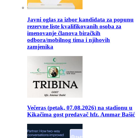
Javni oglas za izbor kandidata za popunu
rezervne liste kvalifikovanih osoba za
imenovanje članova biračkih
odbora/mobilnog tima i njihovih
zamjenika
Večeras (petak, 07.08.2026) na stadionu u
Kikačima gost predavač hfz. Ammar Bašić